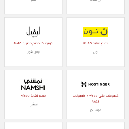
خصم لغاية 80%
كوبونات خصم حصرية 10%
نون
ليفل شوز
خصومات حتى 85% + كوبونات
خصم لغاية 80%
15%
نمشي
هوستنجر