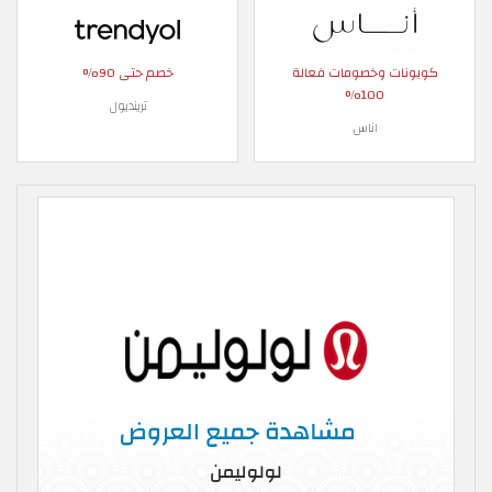
كوبونات وخصومات فعالة
خصم حتى 90%
100%
ترينديول
اناس