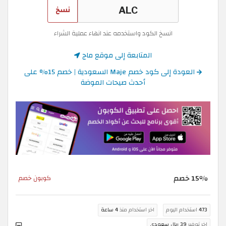
نسخ
انسخ الكود واستخدمه عند انهاء عملية الشراء
المتابعة إلى موقع ماج
العودة إلى كود خصم Maje السعودية | خصم 15% على
أحدث صيحات الموضة
15٪ خصم
كوبون خصم
473
استخدام اليوم
اخر استخدام منذ
4 ساعة
اخر توفير
39 ريال سعودي