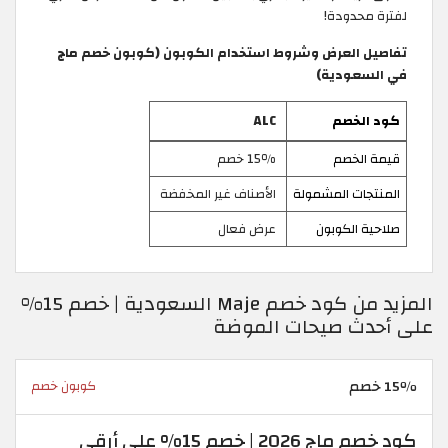
لفترة محدودة!
تفاصيل العرض وشروط استخدام الكوبون (كوبون خصم ماج
في السعودية)
كود الخصم
ALC
قيمة الخصم
15٪ خصم
المنتجات المشمولة
الأصناف غير المخفضة
صلاحية الكوبون
عرض فعال
المزيد من كود خصم Maje السعودية | خصم 15%
على أحدث صيحات الموضة
15٪ خصم
كوبون خصم
كود خصم ماج 2026 | خصم 15% على أرقى