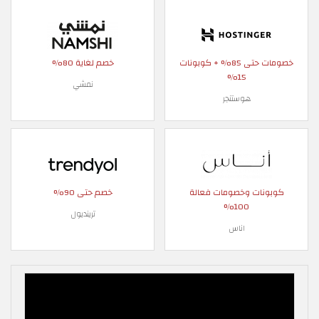
خصومات حتى 85% + كوبونات
خصم لغاية 80%
15%
نمشي
هوستنجر
كوبونات وخصومات فعالة
خصم حتى 90%
100%
ترينديول
اناس