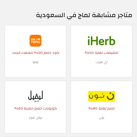
متاجر مشابهة لماج في السعودية
تخفيضات لغاية 50%
كود خصم 30% للعملاء الجدد
اي هيرب
تيمو
خصم لغاية 80%
كوبونات خصم حصرية 10%
نون
ليفل شوز