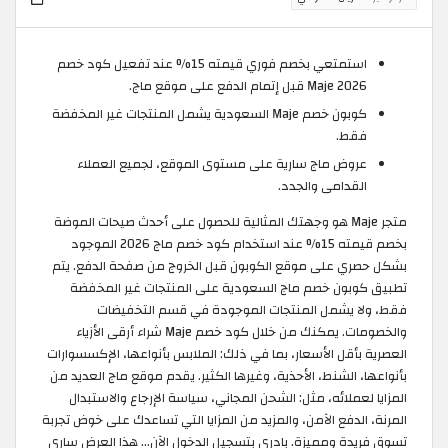
استمتعي بخصم فوري قيمته 15% عند تفعيل كود خصم
Maje 2026 قبل إتمام الدفع على موقع ماج.
كوبون خصم Maje السعودية يشمل المنتجات غير المخفضة
فقط.
عروض ماج سارية على مستوى الموقع، لجميع العملاء
القدامى والجدد.
متجر Maje هو وجهتك المثالية للحصول على أحدث صيحات الموضة
بخصم قيمته 15% عند استخدام كود خصم ماج 2026 الموجود
بشكل حصري على موقع الكوبون قبل الخروج من صفحة الدفع. يتم
تطبيق كوبون خصم ماج السعودية على المنتجات غير المخفضة
فقط، ولا يشمل المنتجات الموجودة في قسم التخفيضات
والخصومات. يمكنك من خلال كود خصم Maje شراء أرقى الأزياء
العصرية بأقل الأسعار، بما في ذلك: الملابس بأنواعها، الإكسسوارات
بأنواعها، الشنط، الأحذية، وغيرها الكثير. يقدم موقع ماج العديد من
المزايا لعملائه، مثل: الشحن المجاني، سياسة الإرجاع والاستبدال
المرنة، الدفع الآمن، والمزيد من المزايا التي تساعدك على خوض تجربة
تسوق فريدة ومميزة. بادري بتسجيل الدخول الآن… هذا العرض ساري