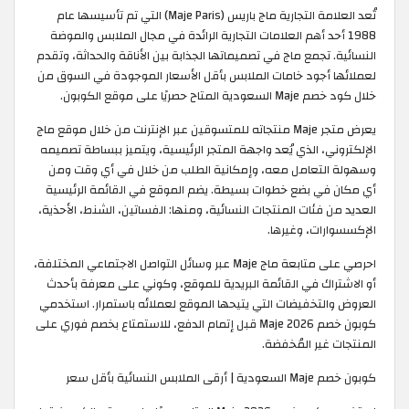
تُعد العلامة التجارية ماج باريس (Maje Paris) التي تم تأسيسها عام
1988 أحد أهم العلامات التجارية الرائدة في مجال الملابس والموضة
النسائية. تجمع ماج في تصميماتها الجذابة بين الأناقة والحداثة، وتقدم
لعملائها أجود خامات الملابس بأقل الأسعار الموجودة في السوق من
خلال كود خصم Maje السعودية المتاح حصريًا على موقع الكوبون.
يعرض متجر Maje منتجاته للمتسوقين عبر الإنترنت من خلال موقع ماج
الإلكتروني، الذي يُعد واجهة المتجر الرئيسية، ويتميز ببساطة تصميمه
وسهولة التعامل معه، وإمكانية الطلب من خلال في أي وقت ومن
أي مكان في بضع خطوات بسيطة. يضم الموقع في القائمة الرئيسية
العديد من فئات المنتجات النسائية، ومنها: الفساتين، الشنط، الأحذية،
الإكسسوارات، وغيرها.
احرصي على متابعة ماج Maje عبر وسائل التواصل الاجتماعي المختلفة،
أو الاشتراك في القائمة البريدية للموقع، وكوني على معرفة بأحدث
العروض والتخفيضات التي يتيحها الموقع لعملائه باستمرار. استخدمي
كوبون خصم Maje 2026 قبل إتمام الدفع، للاستمتاع بخصم فوري على
المنتجات غير المُخفضة.
كوبون خصم Maje السعودية | أرقى الملابس النسائية بأقل سعر