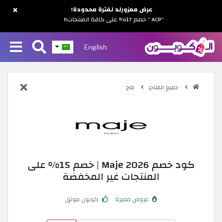
×
عرض ممزورلد لفترة محدودة!
"ACP " خصم 17% على كافة المنتجات!!
English
جميع المتاجر
ماج
كود خصم Maje 2026 | خصم 15% على
المنتجات غير المخفضة
عروض مميزة
كوبون موثق