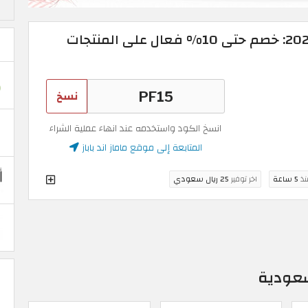
كوبون ماماز اند باباز 2026: خصم حتى 10% فعال على المنتجات
نسخ
انسخ الكود واستخدمه عند انهاء عملية الشراء
المتابعة إلى موقع ماماز اند باباز
نذ
5 ساعة
اخر توفير
25 ريال سعودي
لسعودية