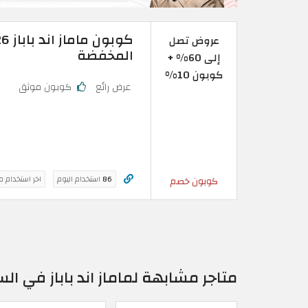
عروض تصل
المخفضة
إلى 60% +
كوبون 10%
عرض رائع
كوبون موثق
86
استخدام اليوم
اخر استخدام م
كوبون خصم
متاجر مشابهة لماماز اند باباز في ا