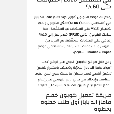
حتى 60%
يقدم لك موقع الكوبون أقوى كود خصم ماماز اند باباز
في أغسطس 2026
(STAR1)
! فعّل الكوبون وتمتع
بتخفيض 15% على المنتجات غير المخفّضة، كما
يمنحك الكوبون التالي
(PF15)
خصم يصل إلى 10%
إضافي على المنتجات المخفّضة، مع المزيد من
العروض والخصومات الحصرية لغاية 60% في موقع
Mamas & Papas السعودية.
ومن خلال موقع الكوبون، نحرص على توفير أحدث
أكواد ماماز اند باباز المجرّبة وتحديثها باستمرار لتضمن
تحقيق أقصى توفير ممكن. ما عليك سوى نسخ الكود
المناسب وإدخاله في مربع الرمز الترويجي قبل إتمام
الدفع الدفع ليتم تطبيق الخصم مباشرة على طلبك!
طريقة تفعيل كوبون خصم
ماماز اند باباز أول طلب خطوة
بخطوة