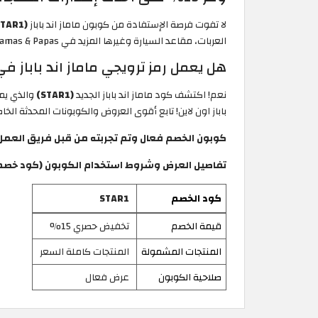
لا تفوت فرصة الإستفادة من كوبون ماماز اند باباز
(STAR1)
العربات، مقاعد السيارة وغيرها المزيد في Mamas & Papas السعودية عبر التطبيق والموقع الرسمي، ولا تنس عروض الشحن المجاني للطلبات فوق 400 ريال سعودي. تُطبق الشروط والأحكام.
هل يعمل رمز ترويجي ماماز اند باباز 
نعم! اكتشف كود ماماز اند باباز الجديد
(STAR1)
باباز اون لاين! تابع أقوى العروض والكوبونات المحدثة الخاصة بـ Mamas & Papas من خلال صفحة المتجر على موقع الكوبون السعو
كوبون الخصم فعال وتم تجربته من قبل فريق العمل اليوم 26
تفاصيل العرض وشروط استخدام الكوبون (كود خصم ماماز 
كود الخصم
STAR1
قيمة الخصم
تخفيض حصري 15%
المنتجات المشمولة
المنتجات كاملة السعر
صلاحية الكوبون
عرض فعال