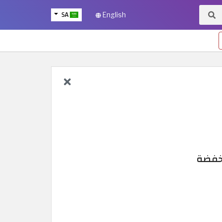
SA
English