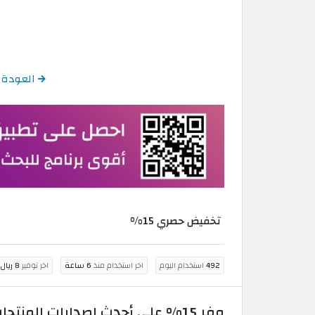
العودة إلى كود خص
تخفيض حصري 15%
492
استخدام اليوم
اخر استخدام منذ
6 ساعة
اخر توفير
8 ريال سعودي
وفر 15% على أحدث إصدارات المنتجات مع كود خصم ماماز اند باباز | المنتجات غير المخفضة فقط!