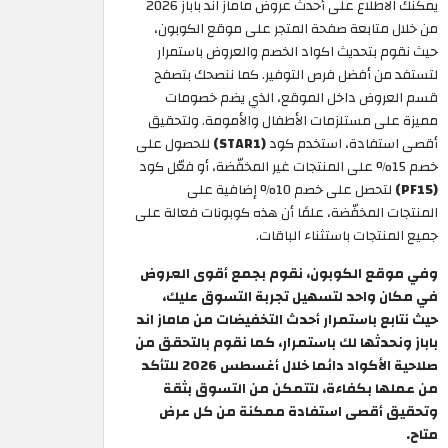
يمكنك الاطلاع على أحدث عروض ماماز اند باباز 2026
من خلال متابعة صفحة المتجر على موقع الكوبون،
حيث نقوم بتحديث اكواد الخصم والعروض باستمرار
لتستفد من أفضل فرص التوفير. كما ننصحك بتصفح
قسم العروض داخل الموقع، الذي يضم خصومات
مميزة على مستلزمات الأطفال والأمومة. ولتحقيق
أقصى استفادة، استخدم كود
(STAR1)
للحصول على
خصم 15% على المنتجات غير المخفّضة، أو فعّل كود
(PF15)
لتحصل على خصم 10% إضافية على
المنتجات المخفّضة، علمًا أن هذه كوبونات فعالة على
جميع المنتجات باستثناء الباقات.
وفي موقع الكوبون، نقوم بجمع أقوى العروض
في مكان واحد لتسهيل تجربة التسوق عليك،
حيث نتابع باستمرار أحدث التخفيضات من ماماز اند
باباز ونحدثها لك باستمرار، كما نقوم بالتحقق من
صلاحية الأكواد دائما خلال أغسطس 2026 للتأكد
من عملها بكفاءة، لتتمكن من التسوق بثقة
وتحقيق أقصى استفادة ممكنة من كل عرض
متاح.