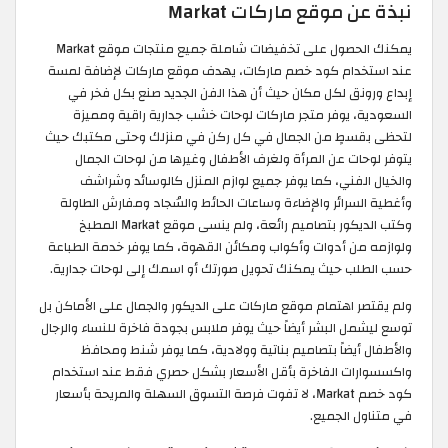
نبذة عن موقع ماركات Markat
يمكنك الحصول على تخفيضات شاملة جميع منتجات موقع Markat
عند استخدام كود خصم ماركات، يهدف موقع ماركات لإضافة لمسة
إبداع ورونق لكل مكان حيث أن هذا الفن الجديد صنع بكل فخر في
السعودية، يوفر متجر ماركات لوحات خشب جدارية راقية ومميزة
لتحظى بقسطٍ من الجمال في كل ركن في منزلك وحتى مكتبك حيث
يتوفر لوحات عن المرأة ولغرف الأطفال وغيرها من لوحات الجمال
والخيال الفني، كما يوفر جميع لوازم المنزل كالوسائد وشراشف
وأغطية السرائر والإضاءة وساعات الحائط والسُجاد ومفارش الطاولة
وكتب الديكور بتصاميم رائعة، ولم ينسى موقع Markat المطبخ
ولوازمه من أدوات وأكواب ومكائن القهوة، كما يوفر خدمة الطباعة
حسب الطلب حيث يمكنك تحويل صورتك أو اسمك إلى لوحات جدارية.
ولم يقتصر اهتمام موقع ماركات على الديكور والجمال على الأماكن بل
توسع ليشمل البشر أيضاً حيث يوفر ملابس بجودة فاخرة للنساء والرجال
والأطفال أيضاً بتصاميم بناتية وولادية، كما يوفر شنط ومحافظ
واكسسوارات الفاخرة بأقل الأسعار بشكل حصري فقط عند استخدام
كود خصم Markat، لا تفوت فرصة التسوق السهلة والمريحة بأسعار
في متناول الجميع.