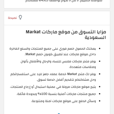
متوسط التقييم: 5 من 5 نجوم بواسطة 64913 مستخدم
نصيحة
مزايا التسوق من موقع ماركات Markat
السعودية
يمكنك الحصول خصم فوري على جميع المنتجات والسلع الفاخرة
داخل موقع ماركات عند تطبيق كوبون خصم Markat.
يوفر متجر ماركات ملابس للنساء والرجال والأطفال بألوان
ومقاسات متعددة.
يوفر لك متجر Markat خدمة عملاء جاهز للرد على استفساراتكم
وحل مشاكلكم لتقديم أفضل خدمة تسوق.
يتيح موقع ماركات مرونة في عملية استبدال أو إرجاع المنتجات.
جميع منتجات ماركات أصلية بنسبة 100% وبجودة فائقة.
وسائل الدفع على موقع ماركات آمنة ومتنوعة.