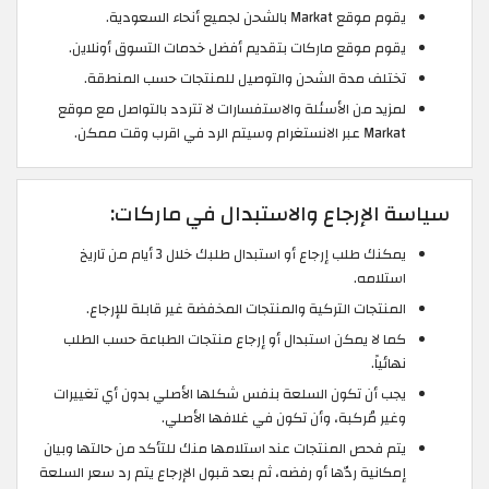
يقوم موقع Markat بالشحن لجميع أنحاء السعودية.
يقوم موقع ماركات بتقديم أفضل خدمات التسوق أونلاين.
تختلف مدة الشحن والتوصيل للمنتجات حسب المنطقة.
لمزيد من الأسئلة والاستفسارات لا تتردد بالتواصل مع موقع
Markat عبر الانستغرام وسيتم الرد في اقرب وقت ممكن.
سياسة الإرجاع والاستبدال في ماركات:
يمكنك طلب إرجاع أو استبدال طلبك خلال 3 أيام من تاريخ
استلامه.
المنتجات التركية والمنتجات المخفضة غير قابلة للإرجاع.
كما لا يمكن استبدال أو إرجاع منتجات الطباعة حسب الطلب
نهائياً.
يجب أن تكون السلعة بنفس شكلها الأصلي بدون أي تغييرات
وغير مُركبة، وأن تكون في غلافها الأصلي.
يتم فحص المنتجات عند استلامها منك للتأكد من حالتها وبيان
إمكانية ردّها أو رفضه، ثم بعد قبول الإرجاع يتم رد سعر السلعة