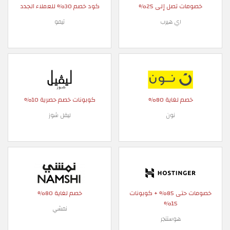
خصومات تصل إلى 25%
كود خصم 30% للعملاء الجدد
اي هيرب
تيمو
خصم لغاية 80%
كوبونات خصم حصرية 10%
نون
ليفل شوز
خصومات حتى 85% + كوبونات
خصم لغاية 80%
15%
نمشي
هوستنجر