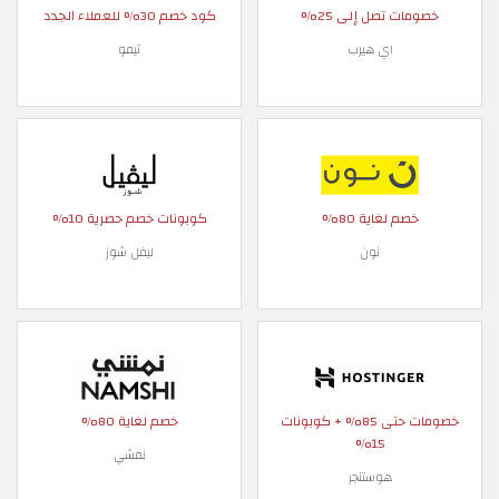
خصومات تصل إلى 25%
كود خصم 30% للعملاء الجدد
اي هيرب
تيمو
خصم لغاية 80%
كوبونات خصم حصرية 10%
نون
ليفل شوز
خصومات حتى 85% + كوبونات
خصم لغاية 80%
15%
نمشي
هوستنجر