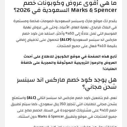
ما هي أقوى عروض وكوبونات خصم
Marks & Spencer السعودية في 2026؟
يقدم لك موقع مارك وسبنسر السعودية خصومات ضخمة ومستمرة
في البلاك فرايدي، نهاية العام، الأعياد، وحتى في عروض نهاية
الموسم التي تصل عادةً إلى 50% وأكثر، استفد من كود خصم
ماركس اند سبنسر السعودية
(ALCP)
للحصول على تخفيض إضافي
بقيمة 10% فعال على جميع المنتجات.
تابع هذه الصفحة في موقع الكوبون للاطلاع على أحدث
العروض والرموز الترويجية الموثوقة والمجربة على كافةة
الطلبات!
هل يوجد كود خصم ماركس اند سبنسر
شحن مجاني؟
نعم، قم بتفعيل كود خصم ماركس اند سبنسر التالي
(ALC)
واستمتع
بشحن مجاني للطلبات التي تتجاوز 350 ريال سعودي، كما سيتم تطبيق
خصم 10% على مشترياتك الموجودة في السلة. الخصم صالح على
جميع المنتجات في موقع وتطبيق Marks & Spencer دون استثناء.
مزايا التسوق من ماركس اند سبنسر اون لاين السعودية