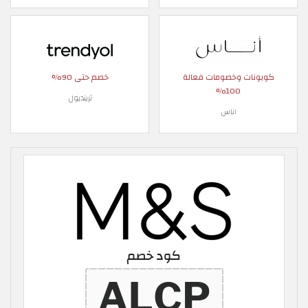
كوبونات وخصومات فعالة
خصم حتى 90%
100%
ترينديول
اناس