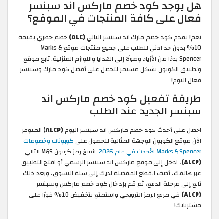
هل يوجد كود خصم ماركس اند سبنسر
فعال على كافة المنتجات في الموقع؟
نعم! يقدم كود خصم مارك اند سبنسر التالي
(ALC)
خصم حصري بقيمة
10% بدون حد ادنى للطلب على جميع منتجات موقع Marks &
Spencer بدءًا من الأزياء وصولًا إلى الهدايا واللوازم المنزلية. تابع موقع
وتطبيق الكوبون بشكل مستمر لتحصل على أفضل كود مارك وسبنسر
فعال اليوم!
طريقة تفعيل كود خصم ماركس اند
سبنسر الجديد عند الطلب
احصل على أحدث كود خصم ماركس اند سبنسر اليوم
(ALCP)
المتوفر
الآن موقع الكوبون الوجهة المثالية للحصول على
كوبونات وخصومات
Marks & Spencer الأحدث في عام 2026
. انسخ رمز كوبون M&S التالي
(ALCP)
، ادخل إلى موقع ماركس اند سبنسر الرسمي أو افتح التطبيق
عبر هاتفك، أضف القطع المفضلة لديك إلى سلة التسوق، وبعد ذلك،
تابع إلى مرحلة الدفع، ثم قم بإدخال كود خصم ماركس وسبنسر
(ALCP)
في مربع الرمز الترويجي واستمتع بتخفيض 10% فورًا على
مشترياتك!