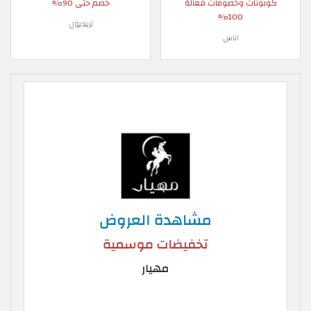
كوبونات وخصومات فعالة
خصم حتى 90%
100%
ترينديول
اناس