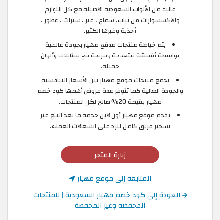
عالية من الأثواب السعودية الاصيلة مع كل اللوازم
والاكسسوارات من ثياب، شماغ ، غتر ، سترات ، عطور ،
أحذية وغيرها الكثير.
يتم خياطة منتجات موقع مهيار بجودة عالمية
بواسطة أقمشة متعددة ومريحة مع ستايلات وألوان
جميلة.
تجمع منتجات موقع مهيار بين الأسعار التنافسية
والجودة العالية كما تتوفر عدة عروض أهمها كود خصم
مهيار بقيمة 20% صالح لكل المنتجات.
يقدم موقع مهيار أون لاين خدمة ما بعد البيع عبر
تسخير فريق كامل للرد على انشغالات العملاء.
زيارة المتجر
المتابعة إلى موقع مهيار
العودة إلى كود خصم مهيار السعودية | للمنتجات
المخفضة وغير المخفضة