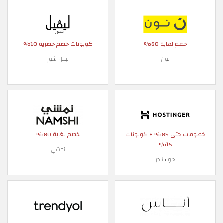
خصم لغاية 80%
كوبونات خصم حصرية 10%
نون
ليفل شوز
خصومات حتى 85% + كوبونات
خصم لغاية 80%
15%
نمشي
هوستنجر