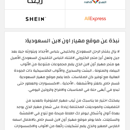
نبذة عن موقع مهيار اون لاين السعودية:
لا يزال يفتخر الرجل السعودي والخليجي بلباس الأجداد ويتوارثه جيلا بعد
جيل ولعل أبرز متجر الكتروني لاقتناء اللباس التقليدي السعودي الأصيل
هو متجر مهيار أون لاين الذي يضم مجموعات متنوعة من الأثواب
البيضاء والملونة ، البشت والسديري والأثواب الكلاسيكية ذات الجودة
العالية مع توفير كل المقاسات. كما يضم موقع مهيار السعودية
قسم خاص بالغتر والأشمغة ، الأحذية ، الاكسسوارات والعطور حتى
تبدو في أبهى حلة في المناسبات والافراح والروتين اليومي.
يمكنك اختيار ما يناسبك من ثياب مهيار المتوفرة بالعديد من
التفضيلات والموديلات المختلفة زيادة على شماغ مغيار الذي يوجد
بعدة ألوان وأشكال ليوفر لك اطلالة مريحة مع تنوع في الاقمشة
والستايلات. كما يوفر موقع مهيار أون لاين قسم خاص بالاطفال اسمه
الفارس الصغير والذي يضم تشكيلات رائعة من الاثواب والاكسسوارات