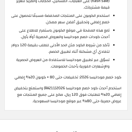
(flash sale) على العبايات، الفساتين، الحجابات والمزيد لتعزيز
قيمة مشترياتك.
استخدم الكوبون على المنتجات المخفضة مسبقًا للحصول على
خصم إضافي وتحقيق أفضل سعر ممكن.
تابع هذه الصفحة في موقع الكوبون باستمرار للاطلاع على
أحدث كودات خصم مودانيسا والعروض الحصرية أولًا بأول.
تأكد من شروط الكود مثل الحد الأدنى للطلب بقيمة 120 دولار
لتفادي أي مشكلة أثناء تطبيق الخصم.
تسوّق عبر تطبيق مودانيسا للاستفادة من العروض الحصرية
والإشعارات الفورية بأحدث الخصومات.
كود خصم مودانيسا 2026: تخفيضات حتى 80 + كوبون 20% إضافي
استخدم أحدث كود خصم مودانيسا 2026(RA211) واستمتع بتخفيض
إضافي 20% للطلبات فوق 120 ريال، صالح على جميع المنتجات مع
عروض حصرية حتى 80% عبر موقع مودانيسا السعودية.