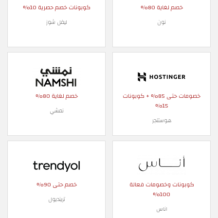
خصم لغاية 80%
كوبونات خصم حصرية 10%
نون
ليفل شوز
خصومات حتى 85% + كوبونات
خصم لغاية 80%
15%
نمشي
هوستنجر
كوبونات وخصومات فعالة
خصم حتى 90%
100%
ترينديول
اناس