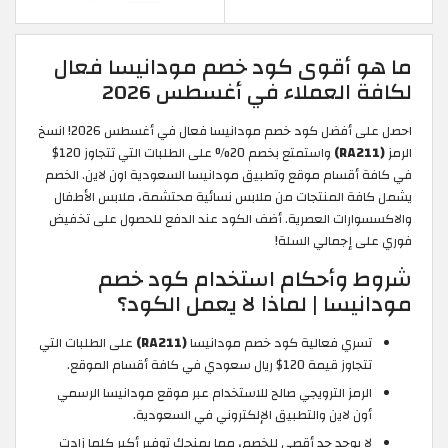
ما هو أقوى كود خصم مودانيسا فعال
لكافة العملاء في أغسطس 2026
احصل على أفضل كود خصم مودانيسا فعال في أغسطس 2026! انسخ
الرمز
(RA211)
واستمتع بخصم 20% على الطلبات التي تتجاوز 120$
في كافة أقسام موقع وتطبيق مودانيسا السعودية اون لاين. الخصم
يشمل كافة المنتجات من ملابس نسائية محتشمة، ملابس الأطفال
والاكسسوارات العصرية. أضف الكود عند الدفع للحصول على تخفيض
فوري على إجمالي السلة!
شروط وأحكام استخدام كود خصم
مودانيسا | لماذا لا يعمل الكود؟
تسري فعالية كود خصم مودانيسا
(RA211)
على الطلبات التي
تتجاوز قيمة 120$ ريال سعودي في كافة أقسام الموقع.
الرمز الترويجي صالح للاستخدام عبر موقع مودانيسا الرسمي
أون لاين والتطبيق الإلكتروني في السعودية.
لا يوجد حد أقصى للخصم، مما يمنحك توفير أكبر كلما زادت