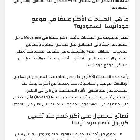
(RA211)
لتحصل على تخفيض 20% مضمون عند التسوق أونلاين في
السعودية.
ما هي المنتجات الأكثر مبيعًا في موقع
مودانيسا السعودية؟
تتصدر مجموعة من المنتجات قائمة الأكثر مبيعًا في Modanisa داخل
السعودية، حيث تأتي الفساتين مثل فساتين السهرة وفساتين
المحجبات، العبايات، الطرح والتونيكات في مقدمة الطلب. كما تحظى
الملابس الرياضية، ملابس الاطفال، الأطقم، الحقائب والأحذية بإقبال
كبير في موقع مودانيسا.
وتُعد هذه المنتجات الأكثر رواجًا بفضل تصاميمها العصرية وتنوعها بين
الإطلالات اليومية والمناسبات، مما يجعلها من أكثر ما يبحث عنه
المستخدمون عند تسوق الأزياء المحتشمة اون لاين في الخليج.
ولتحقيق أقصى توفير، فعّل قسيمة مودانيسا
(RA211)
الآن للحصول
على خصم إضافي 20% فوق الخصومات الحالية التي تصل حتى 80%!
نصائح للحصول على أكبر خصم عند تفعيل
كوبون خصم مودانيسا
تحقق من أحدث التخفيضات الموسمية وعروض الفلاش سيل