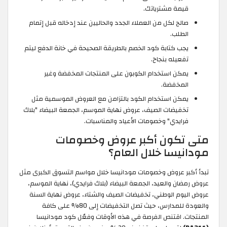
قيمة مشترياتك.
صالح لكل من العملاء الجدد والحاليين عند إدخاله قبل إتمام
الطلب.
يجب كتابة كود الخصم بالطريقة الصحيحة في خانة الدفع ليتم
تفعيله بنجاح.
يمكن استخدام الكوبون على المنتجات المخفضة وغير
المخفضة.
يمكن استخدام الكود بالتزامن مع العروض الموسمية مثل
تخفيضات الصيف، عروض نهاية الموسم، الجمعة البيضاء "بلاك
فرايدي" وخصومات الأعياد والمناسبات.
متى تكون أكبر عروض وخصومات
مودانيسا خلال العام؟
تبدأ أكبر عروض وخصومات مودانيسا خلال مواسم التسوق الكبرى مثل
عروض رمضان والعيد، الجمعة البيضاء (بلاك فرايدي)، نهاية الموسم،
عروض اليوم الوطني، تخفيضات الصيف والشتاء، عروض نهاية السنة
والعودة للمدارس، حيث تصل التخفيضات إلى 80% على كافة
المنتجات. اقتنص الفرصة في هذه الأوقات وفعّل كود مودانيسا