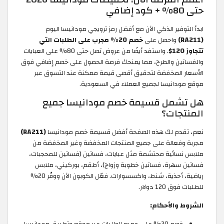
حتى 80% + كود إضافي
ابدأ التوفير الذكي الآن مع أفضل رمز ترويجي مودانيسا اليوم
(RA211)
واحصل على
خصم 20% مجرب على الطلبات التي
تتجاوز 120$
. واستفد أيضًا من عروض تصل حتى 80% على العبايات
والفساتين والطرح، مما يمنحك فرصة الحصول على خصم إضافي فوق
الأسعار المخفضة لتحقيق أقصى قيمة ممكنة عند التسوق عبر
موقع مودانيسا لجميع العملاء في السعودية.
هل تشمل قسيمة خصم مودانيسا جميع
المنتجات؟
نعم، تقدم لك هذه الصفحة أفضل قسيمة خصم مودانيسا
(RA211)
مجربة وفعالة على جميع المنتجات المخفضة وغير المخفضة من
ملابس نسائية محتشمة مثل عبايات، فساتين (فساتين للمحجبات،
فساتين سهرة، فساتين خطوبة وزواج)، أطقم، بوركيني، ملابس
رياضية، أحذية، شنط، واكسسوارات. فعّل الكوبون الآن ووفّر 20%
للطلبات فوق 120 دولار.
الشروط والأحكام:
خصم 20% على جميع الطلبات عبر موقع وتطبيق مودانيسا