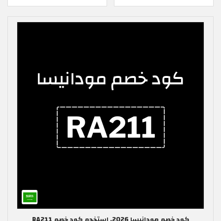
كود خصم مودانيسا 2026, استخدم كود خصم RA211