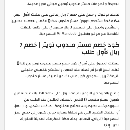
الجديدة وخصومات مستر مندوب توصيل مجاني فور إصدارها.
ضاعف توفيرك واحصل على خصم 7 ريال إضافي على طلبك الأول، ليس
هذا فقط! استخدم كوبون مستر مندوب هذا
()
الفعال للعملاء الحاليين
والعائدين واحصل على تخفيض 3 ريال سعودي على كافة طلباتك
القادمة عبر موقع وتطبيق Mr Mandoob السعودية.
كود خصم مستر مندوب تويتر | خصم 7
ريال لأول طلب
يمكنك الحصول على أقوى كود خصم مستر مندوب تويتر من هنا
()
.
فقط انسخ الرمز ثم فعله عند الدفع، واستمتع بتخفيض حقيقي
بقيمة 7 ريال سعودي لأول طلب لك عبر تطبيق مستر مندوب
السعودية.
وتمتع بالمزيد من التوفير بقيمة 3 ريال على كافة الطلبات عند تفعيل
كوبون مستر مندوب
()
الخاص بالعملاء الحاليين عند الطلب من
السوبرماركت، الصيدليات، المتاجر المتنوعة، بطاقات الشحن، جرار الغاز،
أو الطلبات الكبيرة التي يتم نقلها بسيارة حوض كبيرة إلى جميع مدن
السعودية (الرياض، الدمام، جدة، مكة المكرمة، المدينة المنورة،
الخبر…إلخ).