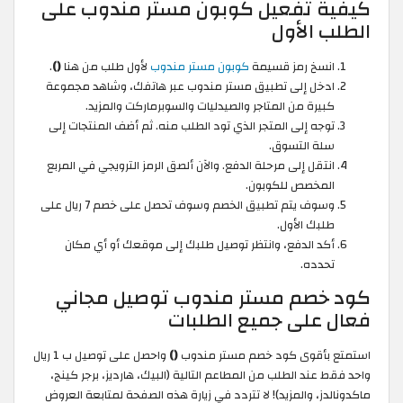
كيفية تفعيل كوبون مستر مندوب على
الطلب الأول
انسخ رمز قسيمة
كوبون مستر مندوب
لأول طلب من هنا
()
.
ادخل إلى تطبيق مستر مندوب عبر هاتفك، وشاهد مجموعة
كبيرة من المتاجر والصيدليات والسوبرماركت والمزيد.
توجه إلى المتجر الذي تود الطلب منه. ثم أضف المنتجات إلى
سلة التسوق.
انتقل إلى مرحلة الدفع. والآن ألصق الرمز الترويجي في المربع
المخصص للكوبون.
وسوف يتم تطبيق الخصم وسوف تحصل على خصم 7 ريال على
طلبك الأول.
أكد الدفع، وانتظر توصيل طلبك إلى موقعك أو أي مكان
تحدده.
كود خصم مستر مندوب توصيل مجاني
فعال على جميع الطلبات
استمتع بأقوى كود خصم مستر مندوب
()
واحصل على توصيل ب 1 ريال
واحد فقط عند الطلب من المطاعم التالية (البيك، هارديز، برجر كينج،
ماكدونالدز، والمزيد)! لا تتردد في زيارة هذه الصفحة لمتابعة العروض