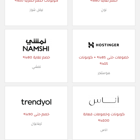
خصم لغاية 80%
كوبونات خصم حصرية 10%
نون
ليفل شوز
خصومات حتى 85% + كوبونات
خصم لغاية 80%
15%
نمشي
هوستنجر
كوبونات وخصومات فعالة
خصم حتى 90%
100%
ترينديول
اناس