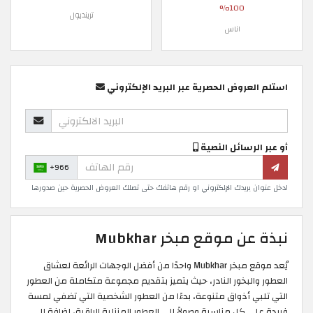
100%
ترينديول
اناس
استلم العروض الحصرية عبر البريد الإلكتروني
أو عبر الرسائل النصية
+966
ادخل عنوان بريدك الإلكتروني او رقم هاتفك حتى تصلك العروض الحصرية حين صدورها
نبذة عن موقع مبخر Mubkhar
يُعد موقع مبخر Mubkhar واحدًا من أفضل الوجهات الرائعة لعشاق
العطور والبخور النادر، حيث يتميز بتقديم مجموعة متكاملة من العطور
التي تلبي أذواق متنوعة، بدءًا من العطور الشخصية التي تضفي لمسة
فريدة على كل مناسبة وصولاً إلى العطور المنزلية الراقية، إضافة إلى