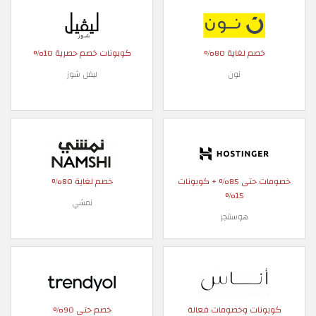
خصم لغاية 80%
كوبونات خصم حصرية 10%
نون
ليفل شوز
خصومات حتى 85% + كوبونات
خصم لغاية 80%
15%
نمشي
هوستنجر
كوبونات وخصومات فعالة
خصم حتى 90%