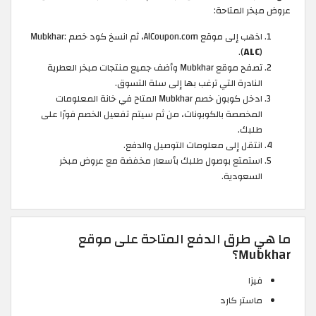
عروض مبخر المتاحة:
اذهب إلى موقع AlCoupon.com، ثم انسخ كود خصم Mubkhar:
(
ALC
).
تصفح موقع Mubkhar وأضف جميع منتجات مبخر العطرية
النادرة التي ترغب بها إلى سلة التسوق.
ادخل كوبون خصم Mubkhar المتاح في خانة المعلومات
المخصصة بالكوبونات، من ثم سيتم تفعيل الخصم فورًا على
طلبك.
انتقل إلى معلومات التوصيل والدفع.
استمتع بوصول طلبك بأسعار مخفضة مع عروض مبخر
السعودية.
ما هي طرق الدفع المتاحة على موقع
Mubkhar؟
فيزا
ماستر كارد