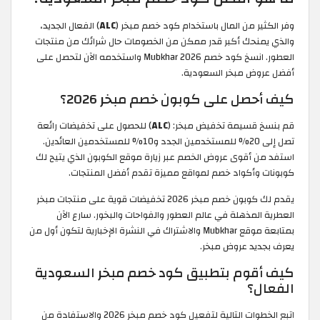
وفر الكثير من المال باستخدام كود خصم مبخر (
ALC
) الفعال الجديد،
والذي يمنحك أكبر قدر ممكن من الخصومات حال شرائك من منتجات
العطور. انسخ كود خصم Mubkhar 2026 واستخدمه الآن لتحصل على
أفضل عروض مبخر السعودية.
كيف أحصل على كوبون خصم مبخر 2026؟
قم بنسخ قسيمة تخفيض مبخر: (
ALC
) للحصول على تخفيضات رائعة
تصل إلى 20% للمستخدمين الجدد و10% للمستخدمين العائدين.
استفد من أقوى عروض الخصم عبر زيارة موقع الكوبون الذي يتيح لك
كوبونات وأكواد خصم لمواقع مميزة تقدم أفضل المنتجات.
يقدم لك كوبون خصم مبخر 2026 تخفيضات قوية على منتجات مبخر
العطرية المذهلة في عالم العطور والفواحات والبخور. سارع الآن
بمتابعة موقع Mubkhar والاشتراك في النشرة الإخبارية لتكون أول من
يعرف بجديد عروض مبخر.
كيف أقوم بتطبيق كود خصم مبخر السعودية
الفعال؟
اتبع الخطوات التالية لتفعيل كود خصم مبخر 2026 والاستفادة من