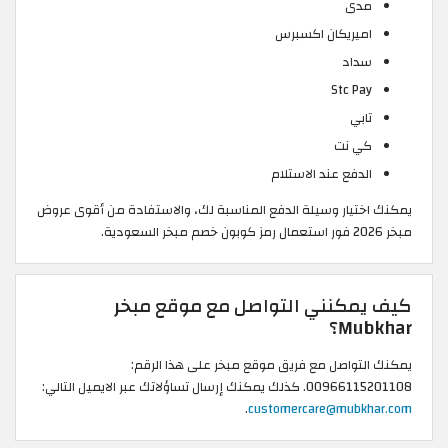
مدى
اميريكان اكسبرس
سداد
Stc Pay
تابي
كي نت
الدفع عند الاستلام
يمكنك اختيار وسيلة الدفع المناسبة لك، والاستفادة من أقوى عروض
مبخر 2026 فور استعمال رمز كوبون خصم مبخر السعودية.
كيف يمكنني التواصل مع موقع مبخر
Mubkhar؟
يمكنك التواصل مع فريق موقع مبخر على هذا الرقم:
00966115201108. كذلك يمكنك إرسال تساؤلاتك عبر الايميل التالي:
.
customercare@mubkhar.com