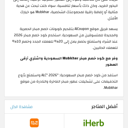
البخور الفريد، وكل ذلك بأسعار تنافسية. سواء كنت تبحث عن هدية
مثالية أو إضافة راقية لمجموعتك الشخصية، Mubkhar هو خيارك
الأمثل.
يسعد فريق موقع AlCoupon بتقديم كوبونات خصم مبخر الحصرية
والجديدة للمتسوقين من السعودية. استخدم كود خصم مبخر 2026
عند الشراء واستمتع بخصم يصل إلى 20% للعملاء الجدد وخصم 10%
للعملاء الحاليين.
وفر مع كود خصم مبخر Mubkhar السعودية واشتري أرقى
العطور
استفد من كود خصم مبخر السعودية: "ALC" 2026 واستمتع بأروع
التخفيضات على تشكيلات عطور مبخر الفاخرة والنادرة من موقع
Mubkhar.
أفضل المتاجر
مشاهدة الكل