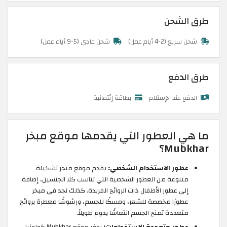
طرق الشحن
شحن سريع (2-4 أيام عمل)
شحن عادي (5-9 أيام عمل)
طرق الدفع
الدفع عند الإستلام
بطاقة إئتمانية
ما هي العطور التي يقدمها موقع مبخر
Mubkhar؟
عطور الاستخدام الشخصي:
يقدم موقع مبخر تشكيلة
متنوعة من العطور الشخصية التي تناسب كلا الجنسين، إضافة
إلى عطور الأطفال ذات الروائح الفريدة. كذلك تجد في مبخر
عطورًا مخصصة للشعر، ومسكًا للجسم، ورشوشًا معطرة بروائح
متعددة تمنح الجسم انتعاشًا يدوم طويلاً.