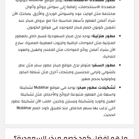
عطور متعددة الاستخدامات:
يوفر موقع Mubkhar كولونيا
متعددة الاستخدامات، إضافة إلى سواش بروائح وألوان
مختلفة مثل الوايت عود والسواش الوردي والأزرق. يمكنكِ الآن
شراء أفضل العطور بأسعار مناسبة جدًا مع عروض مبخر عند
تفعيل كوبون خصم مبخر الموجود في موقع الكوبون.
عطور منزلية:
يوجد لدى مبخر السعودية قسم خاص بالعطور
المنزلية مثل الفواحات الراقية والزيوت العطرية المميزة. سارع
الآن بشراء أفضل روائح الفواحات مثل اللافندر والهيل والعود
الفاخرة.
عطور السفر:
متوفر لدى موقع مبخر عطور سفر مثل عطر
باتشولي وترابي للجنسين ومنتجات أخرى مثل شنطة البخور
وكولونيا بحجم صغير.
تشكيلات عطور مبخر:
يوجد في موقع Mubkhar تشكيلة
واسعة من العطور متنوعة الروائح والأحجام، مثل تشكيلة
الهيل والورد وتشكيلة ويسترن وكلين. اطلب الآن تشكيلة عطور
التي ترغب بها بسعر مخفض عند تطبيق كود خصم Mubkhar
الحديث.
ما هو افضل كود خصم مبخر السعودية؟