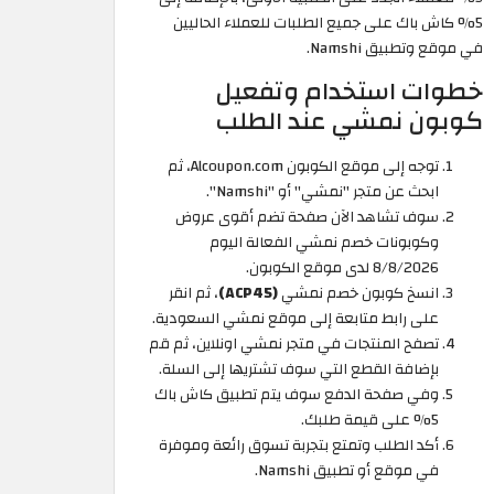
5% كاش باك على جميع الطلبات للعملاء الحاليين
في موقع وتطبيق Namshi.
خطوات استخدام وتفعيل
كوبون نمشي عند الطلب
توجه إلى موقع الكوبون Alcoupon.com، ثم
ابحث عن متجر "نمشي" أو "Namshi".
سوف تشاهد الآن صفحة تضم أقوى عروض
وكوبونات خصم نمشي الفعالة اليوم
8/8/2026 لدى موقع الكوبون.
انسخ كوبون خصم نمشي
(ACP45)
، ثم انقر
على رابط متابعة إلى موقع نمشي السعودية.
تصفح المنتجات في متجر نمشي اونلاين، ثم قم
بإضافة القطع التي سوف تشتريها إلى السلة.
وفي صفحة الدفع سوف يتم تطبيق كاش باك
5% على قيمة طلبك.
أكد الطلب وتمتع بتجربة تسوق رائعة وموفرة
في موقع أو تطبيق Namshi.