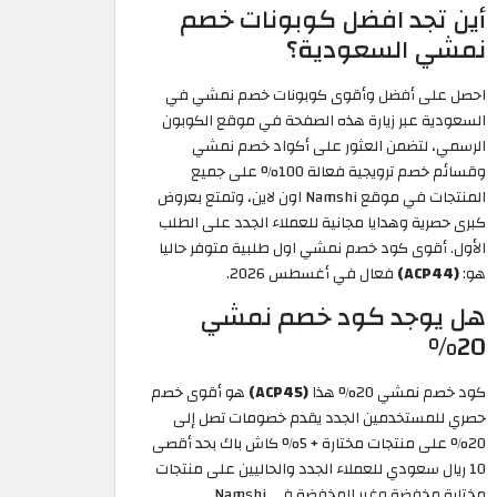
أين تجد افضل كوبونات خصم
نمشي السعودية؟
احصل على أفضل وأقوى كوبونات خصم نمشي في
السعودية عبر زيارة هذه الصفحة في موقع الكوبون
الرسمي، لتضمن العثور على أكواد خصم نمشي
وقسائم خصم ترويجية فعالة 100% على جميع
المنتجات في موقع Namshi اون لاين، وتمتع بعروض
كبرى حصرية وهدايا مجانية للعملاء الجدد على الطلب
الأول. أقوى كود خصم نمشي اول طلبية متوفر حاليا
هو:
(ACP44)
فعال في أغسطس 2026.
هل يوجد كود خصم نمشي
20%
كود خصم نمشي 20% هذا
(ACP45)
هو أقوى خصم
حصري للمستخدمين الجدد يقدم خصومات تصل إلى
20% على منتجات مختارة + 5% كاش باك بحد أقصى
10 ريال سعودي للعملاء الجدد والحاليين على منتجات
مختارة مخفضة وغير المخفضة في Namshi