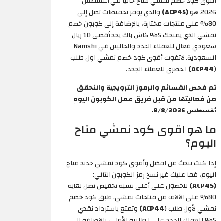
أقوى كود خصم نمشي متاح حاليًا في أغسطس
2026 هو
(ACP45)
والذي يوفر تخفيضات تصل إلى
80% على منتجات مختارة، بالإضافة إلى كوبون خصم
نمشي الذي يمنحك 5% كاش باك بحد أقصى 10 ريال
سعودي فعال للعملاء الجدد والحاليين في Namshi
السعودية. لاتفوت أقوى كود خصم نمشي اول طلب
(
ACP44)
الحصري للعملاء الجدد.
تم فحص القسائم والرموز الترويجية والنحقق
من فعاليتها من قبل فريق عمل الكوبون اليوم
أغسطس 8/8/2026.
ما هو اقوى كود نمشي متاح
اليوم؟
إذا كنت تبحث عن افضل وأقوى كود نمشي جديد متاح
اليوم، فما عليك غير نسخ رمز الكوبون التالي:
(ACP45)
للحصول على أعلى نسبة تخفيض تصل لغاية
80% على الآلاف من منتجات نمشي. طبق كود خصم
نمشي لأول طلب (
ACP44)
وتمتع باسترداد نقدي
5% للعملاء الجدد على الطلبية الأولى، بالإضافة إلى