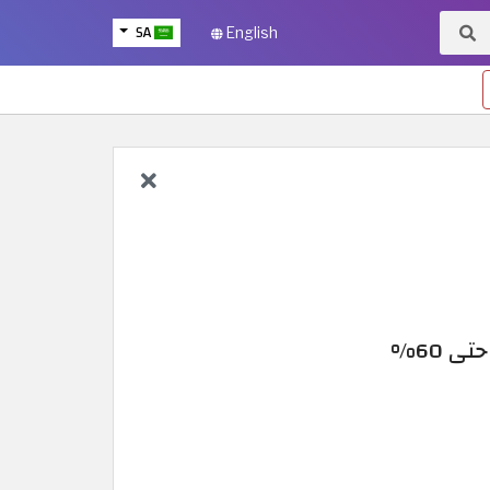
SA
English