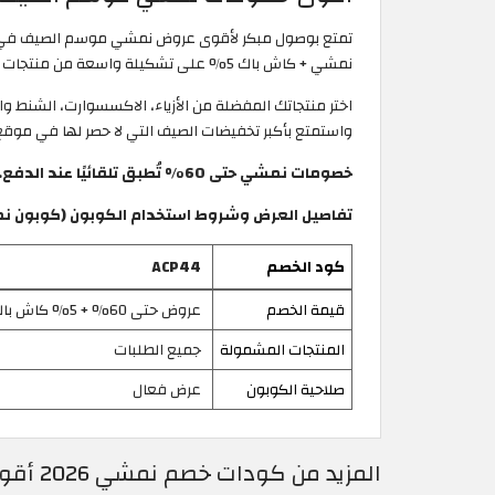
تمتع بوصول مبكر لأقوى عروض نمشي موسم الصيف في أغسطس 2026 ! يمكنك الآن استخدام ك
نمشي + كاش باك 5% على تشكيلة واسعة من منتجات الصيف.
اختر منتجاتك المفضلة من الأزياء، الاكسسوارت، الشنط 
واستمتع بأكبر تخفيضات الصيف التي لا حصر لها في موقع Namshi السعودية
خصومات نمشي حتى 60% تُطبق تلقائيًا عند الدفع.
تفاصيل العرض وشروط استخدام الكوبون (كوبون نمشي
كود الخصم
ACP44
قيمة الخصم
عروض حتى 60% + 5% كاش باك
المنتجات المشمولة
جميع الطلبات
صلاحية الكوبون
عرض فعال
المزيد من كودات خصم نمشي 2026 أقوى كوبونات Namshi السعودية فعالة ومحدثة