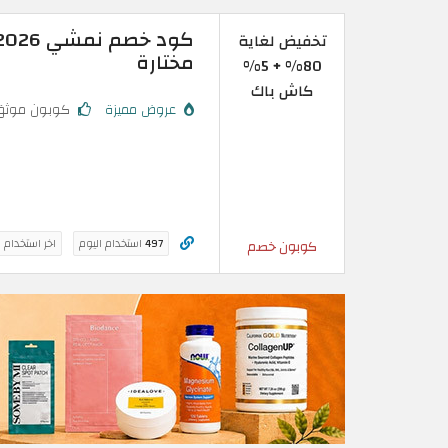
تخفيض لغاية
مختارة
80% + 5%
كاش باك
عروض مميزة
كوبون موثق
497
استخدام اليوم
اخر استخدام 
كوبون خصم