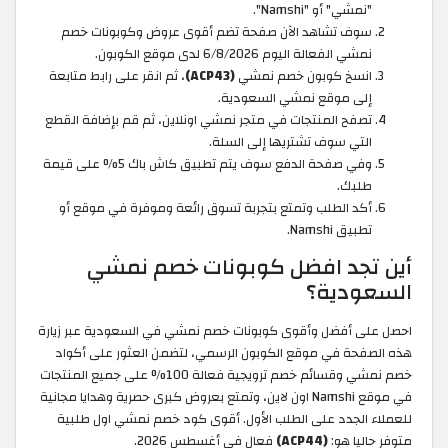
"نمشي" أو "Namshi".
سوف تشاهد الآن صفحة تضم أقوى عروض وكوبونات خصم
نمشي الفعالة اليوم 6/8/2026 لدى موقع الكوبون.
انسخ كوبون خصم نمشي
(ACP43)
، ثم انقر على رابط متابعة
إلى موقع نمشي السعودية.
تصفح المنتجات في متجر نمشي اونلاين، ثم قم بإضافة القطع
التي سوف تشتريها إلى السلة.
وفي صفحة الدفع سوف يتم تطبيق كاش باك 5% على قيمة
طلبك.
أكد الطلب وتمتع بتجربة تسوق رائعة وموفرة في موقع أو
تطبيق Namshi.
أين تجد افضل كوبونات خصم نمشي
السعودية؟
احصل على أفضل وأقوى كوبونات خصم نمشي في السعودية عبر زيارة
هذه الصفحة في موقع الكوبون الرسمي، لتضمن العثور على أكواد
خصم نمشي وقسائم خصم ترويجية فعالة 100% على جميع المنتجات
في موقع Namshi اون لاين، وتمتع بعروض كبرى حصرية وهدايا مجانية
للعملاء الجدد على الطلب الأول. أقوى كود خصم نمشي اول طلبية
متوفر حاليا هو:
(ACP44)
فعال في أغسطس 2026.