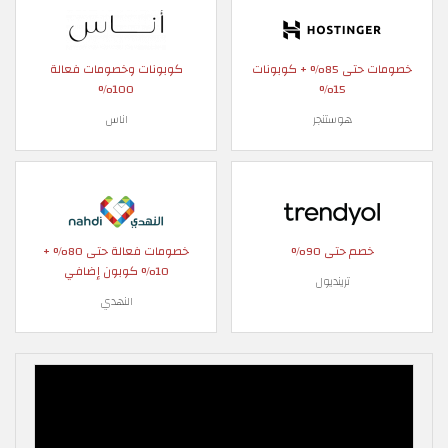
خصومات حتى 85% + كوبونات
كوبونات وخصومات فعالة
100%
15%
هوستنجر
اناس
خصم حتى 90%
خصومات فعالة حتى 80% +
10% كوبون إضافي
ترينديول
النهدي