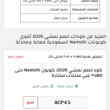
قيمة الخصم
عروض حتى 60% + 5% كاش باك
المنتجات المشمولة
جميع الطلبات
صلاحية الكوبون
عرض فعال
المزيد من كودات خصم نمشي 2026 أقوى
كوبونات Namshi السعودية فعالة ومحدثة
تخفيض لغاية 80% + 5% كاش باك
كوبون خصم
كود خصم نمشي 2026: كوبون Namshi حتى
80% على منتجات مختارة
عروض مميزة
كوبون موثق
نسخ