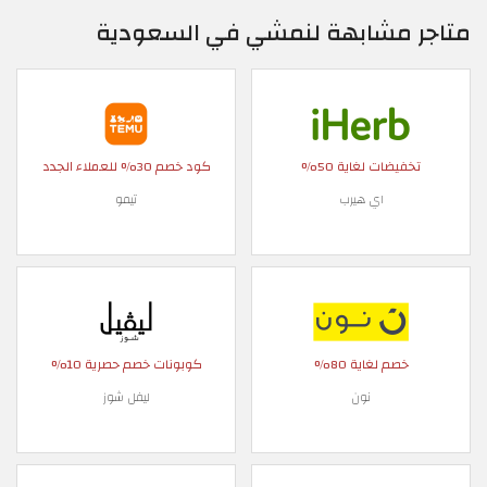
متاجر مشابهة لنمشي في السعودية
تخفيضات لغاية 50%
كود خصم 30% للعملاء الجدد
اي هيرب
تيمو
خصم لغاية 80%
كوبونات خصم حصرية 10%
نون
ليفل شوز