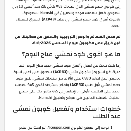
إلى كوبون خصم نمشي الذي يمنحك 5% كاش باك بحد أقصى 10 ريال
سعودي فعال للعملاء الجدد والحاليين في Namshi السعودية.
لاتفوت أقوى كود خصم نمشي اول طلب (
ACP43)
الحصري للعملاء
الجدد.
تم فحص القسائم والرموز الترويجية والنحقق من فعاليتها من
قبل فريق عمل الكوبون اليوم أغسطس 6/8/2026.
ما هو اقوى كود نمشي متاح اليوم؟
إذا كنت تبحث عن افضل وأقوى كود نمشي جديد متاح اليوم، فما
عليك غير نسخ رمز الكوبون التالي:
(ACP43)
للحصول على أعلى نسبة
تخفيض تصل لغاية 80% على الآلاف من منتجات نمشي. طبق كود
خصم نمشي لأول طلب (
ACP43)
وتمتع باسترداد نقدي 5% للعملاء
الجدد على الطلبية الأولى، بالإضافة إلى 5% كاش باك على جميع
الطلبات للعملاء الحاليين في موقع وتطبيق Namshi.
خطوات استخدام وتفعيل كوبون نمشي
عند الطلب
توجه إلى موقع الكوبون Alcoupon.com، ثم ابحث عن متجر