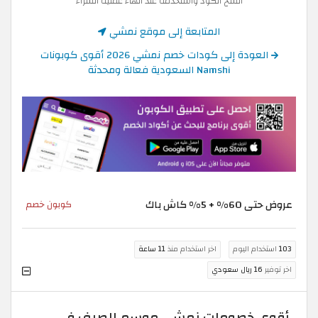
انسخ الكود واستخدمه عند انهاء عملية الشراء
المتابعة إلى موقع نمشي
العودة إلى كودات خصم نمشي 2026 أقوى كوبونات
Namshi السعودية فعالة ومحدثة
عروض حتى 60% + 5% كاش باك
كوبون خصم
103
استخدام اليوم
اخر استخدام منذ
11 ساعة
اخر توفير
16 ريال سعودي
أقوى خصومات نمشي موسم الصيف في