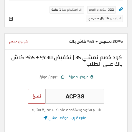
322
استخدام اليوم
اخر استخدام منذ
1 ساعة
اخر توفير
16 ريال سعودي
30% تخفيض + 5% كاش باك
كوبون خصم
كود خصم نمشي 35 | تخفيض 30% + 5% كاش
باك على الطلب
عروض مميزة
كوبون موثق
نسخ
انسخ الكود واستخدمه عند انهاء عملية الشراء
المتابعة إلى موقع نمشي