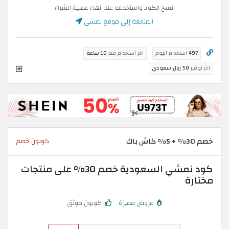
انسخ الكود واستخدمه عند انهاء عملية الشراء
المتابعة إلى موقع نمشي
497
استخدام اليوم
اخر استخدام منذ
10 ساعة
اخر توفير
50 ريال سعودي
خصم 30% + 5% كاش باك
كوبون خصم
كود نمشي السعودية خصم 30% على منتجات
مختارة
عروض مميزة
كوبون موثق