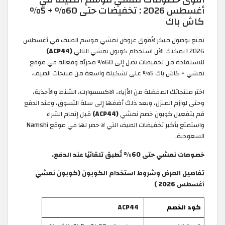
أغسطس 2026 : تخفيضات حتى 60% + 5%
كاش باك
تمتع بوصول مبكر لأقوى عروض نمشي موسم الصيف في أغسطس
2026 ! يمكنك الآن استخدام كوبون نمشي التالي
(ACP44)
للاستفادة من تخفيضات تصل إلى 60% مجربّة وفعالة في موقع
نمشي + كاش باك 5% على تشكيلة واسعة من منتجات الصيف.
اختر منتجاتك المفضلة من الأزياء، الاكسسوارت، الشنط والأحذية،
وحتى لوازم المنزل، وبعد ذلك أضفها إلى سلة التسوق، وعند الدفع
قم بتفعيل كوبون خصم نمشي
(ACP44)
قبل إتمام الشراء
واستمتع بأكبر تخفيضات الصيف التي لا حصر لها في موقع Namshi
السعودية.
خصومات نمشي حتى 60% تُطبق تلقائيًا عند الدفع.
تفاصيل العرض وشروط استخدام الكوبون (كوبون نمشي
أغسطس 2026 )
كود الخصم
ACP44