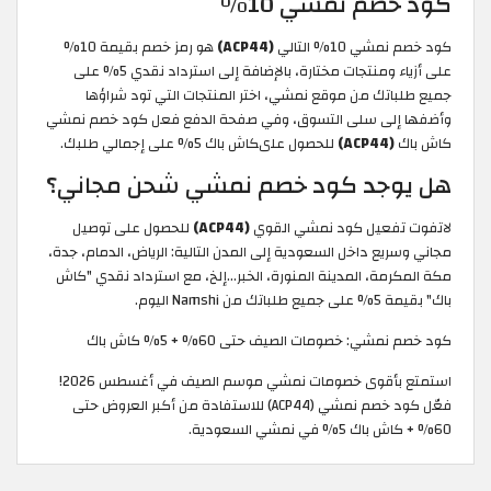
كود خصم نمشي 10%
كود خصم نمشي 10% التالي
(ACP44)
هو رمز خصم بقيمة 10%
على أزياء ومنتجات مختارة، بالإضافة إلى استرداد نقدي 5% على
جميع طلباتك من موقع نمشي، اختر المنتجات التي تود شراؤها
وأضفها إلى سلى التسوق، وفي صفحة الدفع فعل كود خصم نمشي
كاش باك
(ACP44)
للحصول علىكاش باك 5% على إجمالي طلبك.
هل يوجد كود خصم نمشي شحن مجاني؟
لاتفوت تفعيل كود نمشي القوي
(ACP44)
للحصول على توصيل
مجاني وسريع داخل السعودية إلى المدن التالية: الرياض، الدمام، جدة،
مكة المكرمة، المدينة المنورة، الخبر…إلخ، مع استرداد نقدي "كاش
باك" بقيمة 5% على جميع طلباتك من Namshi اليوم.
كود خصم نمشي: خصومات الصيف حتى 60% + 5% كاش باك
استمتع بأقوى خصومات نمشي موسم الصيف في أغسطس 2026!
فعّل كود خصم نمشي (ACP44) للاستفادة من أكبر العروض حتى
60% + كاش باك 5% في نمشي السعودية.