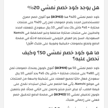
هل يوجد كود خصم نمشي 20%
كود خصم نمشي 20% هذا
(ACP43)
هو أقوى خصم حصري
للمستخدمين الجدد يقدم خصومات تصل إلى 20% على منتجات
مختارة + 5% كاش باك بحد أقصى 10 ريال سعودي للعملاء الجدد
والحاليين على منتجات مختارة مخفضة وغير المخفضة في Namshi
السعودية، انسخ رمز العرض الترويجي لتستخدمه لاحقًا في صفحة
الدفع وتمتع بخصومات حقيقية وفورية على طلبك الأول!
ما هو كود خصم نمشي 50؟ وكيف
تحصل عليه؟
كود خصم نمشي 50 هو
(ACP44)
أقوى كوبون يمنحك خصومات تصل
إلى 80% على منتجات مختارة + كاش باك 5% بحد أقصى 10 ريال
سعودي فعال حاليًا لجميع العملاء على تشكيلة واسعة من المنتجات
في موقع Namshi، يأتي هذا الخصم على شكل استرداد نقدي على
قيمة الطلب، أو عرض اشترِ منتج واحصل على الثاني مجانًا، قم بتفعيل
كوبون تخفيض نمشي 50
(ACP43)
في صفحة الدفع لتحقيق خصم
فعلي على إجمالي طلبك.