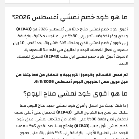
ما هو كود خصم نمشي أغسطس 2026؟
أقوى كود خصم نمشي متاح حاليًا في أغسطس 2026 هو
(ACP43)
والذي يوفر تخفيضات تصل إلى 80% على منتجات مختارة، بالإضافة
إلى كوبون خصم نمشي الذي يمنحك 5% كاش باك بحد أقصى 10 ريال
سعودي فعال للعملاء الجدد والحاليين في Namshi السعودية.
لاتفوت أقوى كود خصم نمشي اول طلب (
ACP43)
الحصري للعملاء
الجدد.
تم فحص القسائم والرموز الترويجية والنحقق من فعاليتها من
قبل فريق عمل الكوبون اليوم أغسطس 6/8/2026.
ما هو اقوى كود نمشي متاح اليوم؟
إذا كنت تبحث عن افضل وأقوى كود نمشي جديد متاح اليوم، فما
عليك غير نسخ رمز الكوبون التالي:
(ACP43)
للحصول على أعلى نسبة
تخفيض تصل لغاية 80% على الآلاف من منتجات نمشي. طبق كود
خصم نمشي لأول طلب (
ACP43)
وتمتع باسترداد نقدي 5% للعملاء
الجدد على الطلبية الأولى، بالإضافة إلى 5% كاش باك على جميع