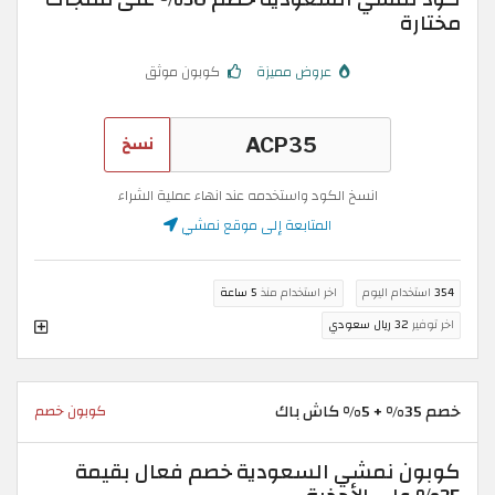
مختارة
عروض مميزة
كوبون موثق
نسخ
انسخ الكود واستخدمه عند انهاء عملية الشراء
المتابعة إلى موقع نمشي
354
استخدام اليوم
اخر استخدام منذ
5 ساعة
اخر توفير
32 ريال سعودي
خصم 35% + 5% كاش باك
كوبون خصم
كوبون نمشي السعودية خصم فعال بقيمة