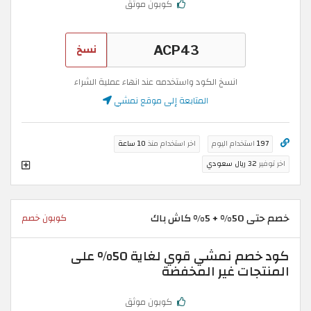
كوبون موثق
نسخ
انسخ الكود واستخدمه عند انهاء عملية الشراء
المتابعة إلى موقع نمشي
197
استخدام اليوم
اخر استخدام منذ
10 ساعة
اخر توفير
32 ريال سعودي
خصم حتى 50% + 5% كاش باك
كوبون خصم
كود خصم نمشي قوي لغاية 50% على
المنتجات غير المخفضة
كوبون موثق