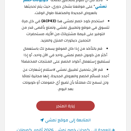
تأكد من أن تقوم بالتحقق صفحة "
كوبونات خصم
نمشي
" على موقعنا بشكل دوري، حيث يتم تحديثها
بالعروض الجديدة والمذهلة طوال الوقت.
استخدم كود خصم نمشي هذا
(ACP43)
في كل مرة
تتسوق في موقع وتطبيق نمشي وتمتع بأقصى قدر من
التوفير على قيمة مشترياتك من الأزياء مستحضرات
التجميل ديكورات المنزل والمزيد.
قم بالتأكد من إذا كان الموقع يسمح لك باستعمال
أكثر من كوبون خصم نمشي واحد في الآن واحد، أو إذا
تستطيع إستعمال أكواد الخصم على المنتجات المخفضة!
قم الآن بتحميل تطبيق نمشي لاستلام إشعارات عن
أجدد قسائم الخصم والعروض الجديدة. إنها مجانية تمامًا
ولن تسمح لك مطلقًا بأن تضيع أي خصومات أو كوبونات
بعد اليوم.
زيارة المتجر
المتابعة إلى موقع نمشي
العودة إلى كودات خصم نمشي 2026 أقوى كوبونات