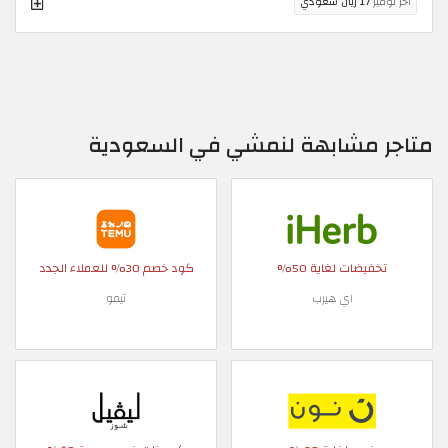
اخر توفير
17 ريال سعودي
متاجر مشابهة لنمشي في السعودية
تخفيضات لغاية 50%
كود خصم 30% للعملاء الجدد
اي هيرب
تيمو