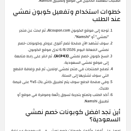
الطلبات للعملاء الحاليين في موقع وتطبيق Namshi.
خطوات استخدام وتفعيل كوبون نمشي
عند الطلب
توجه إلى موقع الكوبون Alcoupon.com، ثم ابحث عن متجر
"نمشي" أو "Namshi".
سوف تشاهد الآن صفحة تضم أقوى عروض وكوبونات خصم
نمشي الفعالة اليوم 6/8/2026 لدى موقع الكوبون.
انسخ كوبون خصم نمشي
(ACP43)
، ثم انقر على رابط متابعة
إلى موقع نمشي السعودية.
تصفح المنتجات في متجر نمشي اونلاين، ثم قم بإضافة القطع
التي سوف تشتريها إلى السلة.
وفي صفحة الدفع سوف يتم تطبيق كاش باك 5% على قيمة
طلبك.
أكد الطلب وتمتع بتجربة تسوق رائعة وموفرة في موقع أو
تطبيق Namshi.
أين تجد افضل كوبونات خصم نمشي
السعودية؟
احصل على أفضل وأقوى كوبونات خصم نمشي في السعودية عبر زيارة