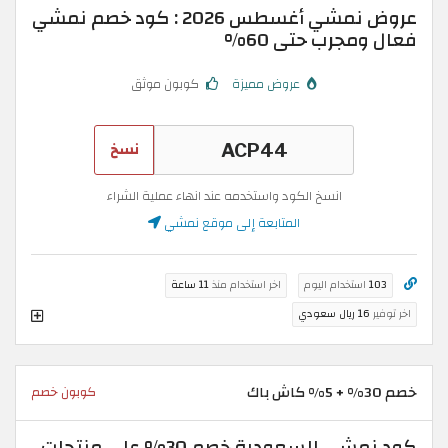
عروض نمشي أغسطس 2026 : كود خصم نمشي
فعال ومجرب حتى 60%
عروض مميزة
كوبون موثق
نسخ
انسخ الكود واستخدمه عند انهاء عملية الشراء
المتابعة إلى موقع نمشي
103
استخدام اليوم
اخر استخدام منذ
11 ساعة
اخر توفير
16 ريال سعودي
خصم 30% + 5% كاش باك
كوبون خصم
كود نمشي السعودية خصم 30% على منتجات