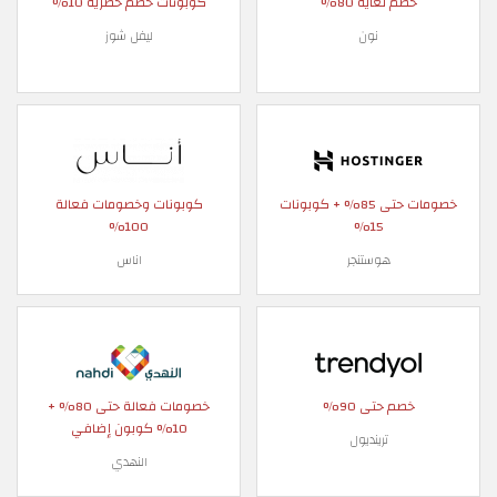
خصم لغاية 80%
كوبونات خصم حصرية 10%
نون
ليفل شوز
خصومات حتى 85% + كوبونات
كوبونات وخصومات فعالة
100%
15%
هوستنجر
اناس
خصم حتى 90%
خصومات فعالة حتى 80% +
10% كوبون إضافي
ترينديول
النهدي