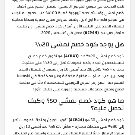
هذه الصفحة في موقع الكوبون الرسمي، لتضمن العثور على أكواد
خصم نمشي وقسائم خصم ترويجية فعالة 100% على جميع المنتجات
في موقع Namshi اون لاين، وتمتع بعروض كبرى حصرية وهدايا مجانية
للعملاء الجدد على الطلب الأول. أقوى كود خصم نمشي اول طلبية
متوفر حاليا هو:
(ACP44)
فعال في أغسطس 2026.
هل يوجد كود خصم نمشي 20%
كود خصم نمشي 20% هذا
(ACP43)
هو أقوى خصم حصري
للمستخدمين الجدد يقدم خصومات تصل إلى 20% على منتجات
مختارة + 5% كاش باك بحد أقصى 10 ريال سعودي للعملاء الجدد
والحاليين على منتجات مختارة مخفضة وغير المخفضة في Namshi
السعودية، انسخ رمز العرض الترويجي لتستخدمه لاحقًا في صفحة
الدفع وتمتع بخصومات حقيقية وفورية على طلبك الأول!
ما هو كود خصم نمشي 50؟ وكيف
تحصل عليه؟
كود خصم نمشي 50 هو
(ACP44)
أقوى كوبون يمنحك خصومات تصل
إلى 80% على منتجات مختارة + كاش باك 5% بحد أقصى 10 ريال
سعودي فعال حاليًا لجميع العملاء على تشكيلة واسعة من المنتجات