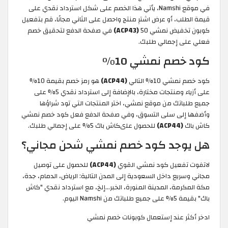
في موقع Namshi، يأتي هذا الخصم على شكل استرداد نقدي على
قيمة الطلب، أو عرض اشترِ منتج واحصل على الثاني مجانًا، قم بتفعيل
كوبون تخفيض نمشي 50
(ACP43)
في صفحة الدفع لتحقيق خصم
فعلي على إجمالي طلبك.
كود خصم نمشي 10%
كود خصم نمشي 10% التالي
(ACP44)
هو رمز خصم بقيمة 10%
على أزياء ومنتجات مختارة، بالإضافة إلى استرداد نقدي 5% على
جميع طلباتك من موقع نمشي، اختر المنتجات التي تود شراؤها
وأضفها إلى سلى التسوق، وفي صفحة الدفع فعل كود خصم نمشي
كاش باك
(ACP44)
للحصول علىكاش باك 5% على إجمالي طلبك.
هل يوجد كود خصم نمشي شحن مجاني؟
لاتفوت تفعيل كود نمشي القوي
(ACP44)
للحصول على توصيل
مجاني وسريع داخل السعودية إلى المدن التالية: الرياض، الدمام، جدة،
مكة المكرمة، المدينة المنورة، الخبر…إلخ، مع استرداد نقدي "كاش
باك" بقيمة 5% على جميع طلباتك من Namshi اليوم.
ادخر أكثر عند إستعمال كوبونات خصم نمشي