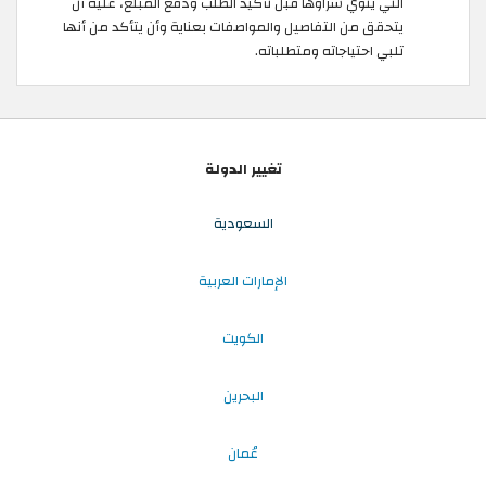
التي ينوي شراؤها قبل تأكيد الطلب ودفع المبلغ، عليه أن
يتحقق من التفاصيل والمواصفات بعناية وأن يتأكد من أنها
تلبي احتياجاته ومتطلباته.
تغيير الدولة
السعودية
الإمارات العربية
الكويت
البحرين
عُمان