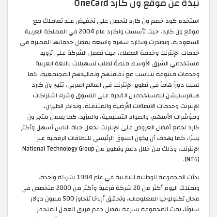
نبذة عن موقع ون كارد OneCard
استخدم كود خصم ون كارد لتحصل على تخفيض عند تعاملك مع
موقع ون كارد، حيث تأسست ونكارد عام 2004 في المملكة العربية
السعودية، وتصدرت ونكارد شهرة واسعة بفضل خدماتها المميزة في
خدمات الإنترنت وخدمة العملاء، حيث تعمل الشركة على تزويد
مستخدمي الشرق الأوسط منصةً لطلب تسهيلات باللغة العربية
وخدمات متنوعة تتناسب مع ثقافتهم وتقاليدهم المجتمعية، كما
لعبت دوراً هاماً في تطوير الإنترنت في العالم العربي، تتيح ون كارد
هنقرستيشن للمستخدمين القدرة على التسوق وشراء اشتراكات
الإنترنت وخدمات الاتصالات الأرضية والمتنقلة، وتذاكر الطيران،
ومؤشرات الأسهم، والمواد التعليمية، والمزيد، كما يعمل متجر ون
كارد لجمع أفضل العروض على الإنترنت لجعل حياة الناس أسهل وأكثر
يسرًا، كما يهدف أن يكون السوق الرئيسي للبطاقات الرقمية عبر
الإنترنت، وذلك من خلال دعم وتطوير من National Technology Group
(NTG).
بدأت المجموعة الوطنية للتقنية في عام 1984 بشركة واحدة،
وتمتلك اليوم أكثر من 20 شركة فرعية وأكثر من 2000 متخصص في
مجال تكنولوجيا المعلومات، وتحقق أرباحًا تتجاوز 500 مليون دولار
سنويًا، نمت المجموعة بسرعة بفضل دعم فريق العمل المتحفز