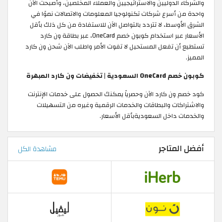
والشركاء الدوليين والاستراتيجيين والعملاء المخلصين، وأصبحت الآن
واحدة من أسرع شركات تكنولوجيا المعلومات والاتصالات نموًا في
الشرق الأوسط، لا تتردد بالتواصل الآن للاستفادة من كل ذلك بأقل
الأسعار عبر استخدام كوبون خصم OneCard، عبر بطاقة ون كارد
تستطيع أن تفعل المستحيل لا تفوت الأمر واطلب الآن شحن ون كارد
المميز.
كوبون خصم OneCard السعودية | تخفيضات ون كارد المبهرة
كود خصم ون كارد الآن وحصرياً يمكنك الحصول على خدمات الإنترنت
والاشتراكات والبطاقات والخدمات الرقمية وغيره من التسهيلات
والخدمات داخل السعوديةبأقل الأسعار.
أفضل المتاجر
مشاهدة الكل