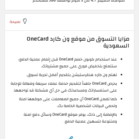
متوسط التقييم: 4.7 من 5 نجوم بواسطة 386 مستخدم
نصيحة
مزايا التسوق من موقع ون كارد OneCard
السعودية
عند استخدام كوبون خصم OneCard قبل إتمام عملية الدفع،
ستتمتع بتخفيض فوري على جميع مشترياتك.
تهتم ون كارد هنقرستيشن بتقديم أفضل تجربة تسوق.
يحرص OneCard جاهداً لتقديم خدمة عملاء سريعة وفعالة للإجابة
على استفساراتك ومساعدتك في حل أي مشكلة قد تواجهها.
كما تضمن OneCard أن جميع المعاملات على موقعها آمنة
وتحمي البيانات الشخصية الخاصة بك.
بالإضافة إلى ذلك، يوفر موقع OneCard وسائل دفع آمنة
ومتنوعة لتسهيل عملية الدفع.