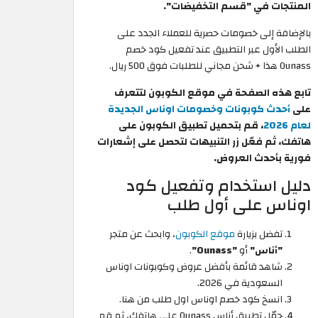
المنتجات في "قسم التخفيضات".
بالإضافة إلى خصومات حصرية للعملاء الجدد على
الطلب الأول عبر التطبيق عند تفعيل كود خصم
Ounass هذا + شحن مجاني للطلبات فوق 500 ريال.
تابع هذه الصفحة في موقع الكوبون لتتعرف
على
أحدث كوبونات وخصومات اوناس الجديدة
لعام 2026
، قم بتحميل تطبيق الكوبون على
هاتفك، ثم فعّل زر التنبيهات لتحصل على إشعارات
فورية بأحدث العروض.
دليل استخدام وتفعيل كود
اوناس على أول طلب
تفضل بزيارة
موقع الكوبون
، وابحث عن متجر
"أناس"
أو
"Ounass"
.
شاهد قائمة بأفضل عروض وكوبونات اوناس
السعودية في 2026.
انسخ كود خصم اوناس اول طلب من هنا.
حمّل تطبيق أناس Ounass على هاتفك، ثم قم