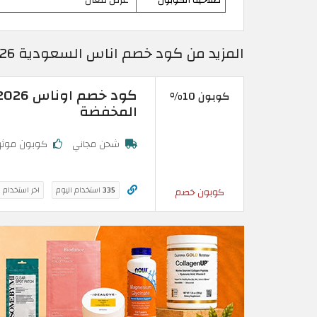
المزيد من كود خصم اناس السعودية 2026 كوبونات وخصومات Ounass فعالة 100%
كوبون 10%
المخفضة
شحن مجاني
كوبون موث
335
استخدام اليوم
اخر استخدام 
كوبون خصم