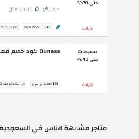
حتى 70%
عرض رائع
كوبون موثق
242
استخدام اليوم
اخر استخدام
تنزيلات
Ounass كود خصم فعال حتى 40% على منتجات العناية للرجال
تخفيضات
حتى 40%
148
استخدام اليوم
اخر استخدام منذ
10 س
تنزيلات
متاجر مشابهة لاناس في السعودية