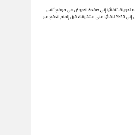
تم تحويلك تلقائيًا إلى صفحة العروض في موقع أناس
اونلاين، اختر المنتجات المفضلة من بين أفضل الماركات العالمية، أضف القطع إلى سلة التسوق، وسوف تحصل على خصم اوناس فوري يصل إلى 50% تلقائيًا على مشترياتك قبل إتمام الدفع عبر