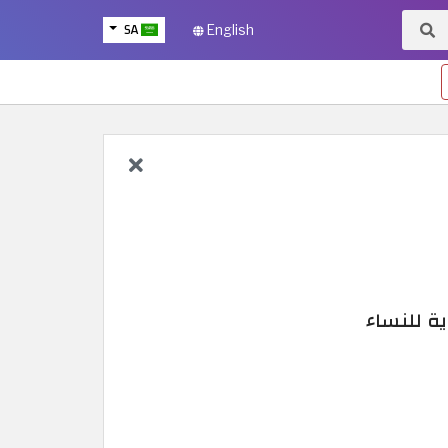
SA
English