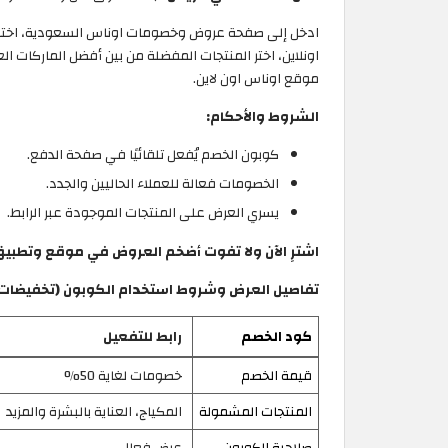
ادخل إلى صفحة عروض وخصومات اوناس السعودية، اختر
موقع اوناس اون لاين.
الشروط والأحكام:
كوبون الخصم يُفعل تلقائيًا في صفحة الدفع.
الخصومات فعالة للعملاء الحاليين والجدد.
يسري العرض على المنتجات الموجودة عبر الرابط.
اشترِ الآن ولا تفوت أضخم العروض في موقع وتطبيق أناس Ounass ا
تفاصيل العرض وشروط استخدام الكوبون (تخفيضات 
كود الخصم
رابط للتفعيل
قيمة الخصم
خصومات لغاية 50%
المنتجات المشمولة
المكياج، العناية بالبشرة والمزيد
صلاحية الكوبون
عرض فعال