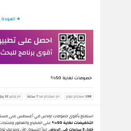
العودة إلى كود خ
خصومات لغاية 50%
288
استخدام اليوم
اخر استخدام منذ
7 ساعة
اخر توفير
32 ريال سعودي
استمتع بأقوى خصومات اوناس في أغسطس على مستحضرات التجميل والعناية للنساء
التخفيضات لغاية 50%
على المكياج والعطور ومنتجات ا
خلال 3 ساعات في الرياض
. ابدأ التسوق الآن وضاعف توفيرك ف