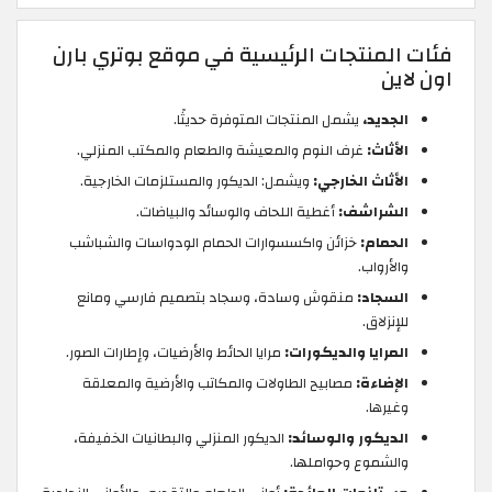
فئات المنتجات الرئيسية في موقع بوتري بارن
اون لاين
الجديد،
يشمل المنتجات المتوفرة حديثًا.
الأثاث:
غرف النوم والمعيشة والطعام والمكتب المنزلي.
الأثاث الخارجي:
ويشمل: الديكور والمستلزمات الخارجية.
الشراشف:
أغطية اللحاف والوسائد والبياضات.
الحمام:
خزائن واكسسوارات الحمام الودواسات والشباشب
والأرواب.
السجاد:
منقوش وسادة، وسجاد بتصميم فارسي ومانع
للإنزلاق.
المرايا والديكورات:
مرايا الحائط والأرضيات، وإطارات الصور.
الإضاءة:
مصابيح الطاولات والمكاتب والأرضية والمعلقة
وغيرها.
الديكور والوسائد:
الديكور المنزلي والبطانيات الخفيفة،
والشموع وحواملها.