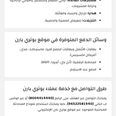
مستلزمات المائدة:
أواني الطعام والتقديم، والأواني الزجاجية
وخزانة المشروبات.
هدايا:
للرجال والنساء والعائلة.
التنزيلات:
للعروض المميزة والحصرية.
وسائل الدفع المتوفرة في موقع بوتري بارن
بطاقات الائتمان وبطاقات الخصم (فيزا، ماستركارد، مدى،
أمريكان اكسبريس).
المحافظ الرقمية: (أبل باي، أورورا، eGift).
الدفع عند الاستلام.
طرق التواصل مع خدمة عملاء بوتري بارن
يمكنك التواصل عبر الهاتف على الرقم
(8004414440)
أو عبر الواتس
اب التالي
(96522581940)
، كما يمكنك استخدام نموذج المحادثة
المباشرة الموجود عبر موقع بوتري بارن الإلكتروني.