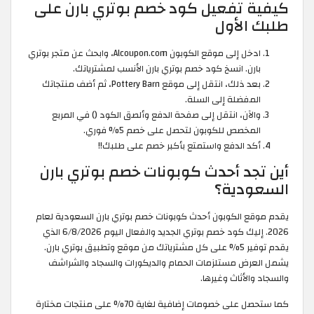
كيفية تفعيل كود خصم بوتري بارن على
طلبك الأول
ادخل إلى موقع الكوبون Alcoupon.com، وابحث عن متجر بوتري
بارن. انسخ كود خصم بوتري بارن الأنسب لمشترياتك.
بعد ذلك، انتقل إلى موقع Pottery Barn، ثم أضف منتجاتك
المفضلة إلى السلة.
والآن، انتقل إلى صفحة الدفع وألصق الكود () في المربع
المخصص للكوبون لتحصل على خصم 5% فوري.
أكد الدفع واستمتع بأكبر خصم على طلبك!!
أين تجد أحدث كوبونات خصم بوتري بارن
السعودية؟
يقدم موقع الكوبون أحدث كوبونات خصم بوتري بارن السعودية لعام
2026. إليك كود خصم بوتري الجديد والفعال اليوم 6/8/2026 الذي
يقدم توفير 5% على كل مشترياتك من موقع وتطبيق بوتري بارن.
يشمل العرض مستلزمات الحمام والديكورات والسجاد والشراشف
والسجاد والأثاث وغيرها.
كما ستحصل على خصومات إضافية لغاية 70% على منتجات مختارة