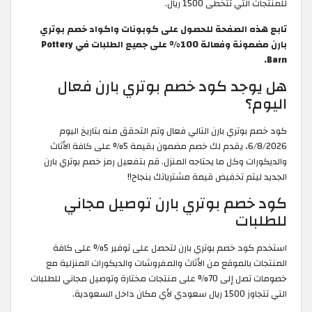
للمنتجات التي تتخطى 1500 ريال.
تابع هذه الصفحة للحصول على كوبونات واكواد خصم بوتري
بارن مضمونة وفعالة 100% على جميع الطلبات في Pottery
Barn.
هل يوجد كود خصم بوتري بارن فعال
اليوم؟
كود خصم بوتري بارن التالي فعال وتم التحقق منه بتاريخ اليوم
6/8/2026، يقدم لك خصم مضمون بقيمة 5% على كافة الأثاث
والديكورات وكل ما يحتاجه المنزل. قم بتفعيل رمز خصم بوتري بارن
الجديد ليتم تخفيض قيمة مشترياتك بنجاح!!
كود خصم بوتري بارن توصيل مجاني
للطلبات
استخدم كود خصم بوتري بارن لتحصل على توفير 5% على كافة
المنتجات بالموقع من الأثاث والمفروشات والديكورات المنزلية مع
خصومات تصل إلى 70% على منتجات مختارة وتوصيل مجاني للطلبات
التي تتجاوز 1500 ريال سعودي لأي مكان داخل السعودية.