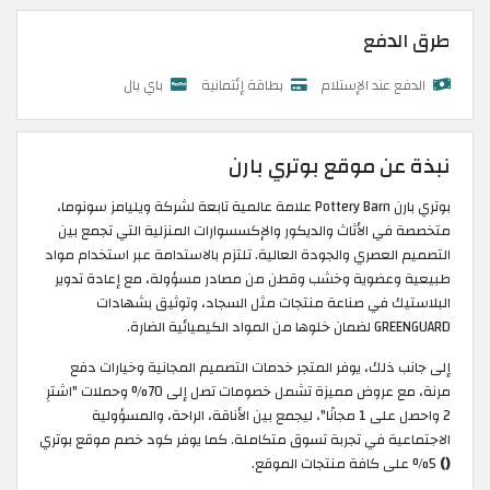
طرق الدفع
الدفع عند الإستلام
بطاقة إئتمانية
باي بال
نبذة عن موقع بوتري بارن
بوتري بارن Pottery Barn علامة عالمية تابعة لشركة ويليامز سونوما،
متخصصة في الأثاث والديكور والإكسسوارات المنزلية التي تجمع بين
التصميم العصري والجودة العالية. تلتزم بالاستدامة عبر استخدام مواد
طبيعية وعضوية وخشب وقطن من مصادر مسؤولة، مع إعادة تدوير
البلاستيك في صناعة منتجات مثل السجاد، وتوثيق بشهادات
GREENGUARD لضمان خلوها من المواد الكيميائية الضارة.
إلى جانب ذلك، يوفر المتجر خدمات التصميم المجانية وخيارات دفع
مرنة، مع عروض مميزة تشمل خصومات تصل إلى 70% وحملات "اشترِ
2 واحصل على 1 مجانًا"، ليجمع بين الأناقة، الراحة، والمسؤولية
الاجتماعية في تجربة تسوق متكاملة. كما يوفر كود خصم موقع بوتري
()
5% على كافة منتجات الموقع.