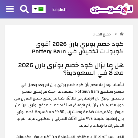
English
جميع المتاجر
كود خصم بوتري بارن 2026 أقوى
كوبونات تخفيض في Pottery Barn
هل ما يزال كود خصم بوتري بارن 2026
فعالًا في السعودية؟
للأسف نود إعلامكم بأن كود خصم بوتري بارن لم يعد يعمل في
موقع وتطبيق Potteruy Barn السعودية، حيث تم إغلاق موقع
وتطبيق بوتري بان الإلكتروني نهائيًا، كما تم إعلاق جميع الفروع في
دول الخليج. قبل أن يتم الإغلاق استفاد عملاء موقع بوتري بارن من
عروض وتخفيضات ضخمة وصلت إلى 80% مع قسيمة خصم بوتري
بارن إضافية بقيمة 5% على الأثاث المنزلي والمكتبي، غرف النوم،
الديكورات والإضاءة والمزيد.
الخبر السار أنه لا زال بإمكانكم الاستفادة من أكبر عروض وكوبونات