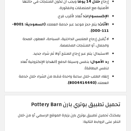
إرجاع
خلال 14 يومًا
ويجب أن تكون المنتجات في حالتها
الأصلية مع الملصقات والفاتورة.
الإكسسوارات:
تُعاد لأقرب فرع.
الأثاث:
يتم حجز موعد عبر خدمة العملاء
(السعودية: 8001-
.
111-000)
لا يُقبل إرجاع الملابس الداخلية، السباحة، العطور، الصحة
والجمال، أو المنتجات المخصصة.
الاستبدال: يتم عبر إرجاع المنتج أولا ثم شراء جديد.
رد الأموال:
بنفس وسيلة الدفع (الهدايا الإلكترونية تُعاد
لنفس البطاقة).
إلغاء الطلب خلال ساعة واحدة فقط من الشراء خلال خدمة
العملاء
(8004414440)
.
تحميل تطبيق بوتري بارن Pottery Barn
يمكنك تحميل تطبيق بوتري بارن بزيارة الموقع الرسمي أو من خلال
النقر على الروابط التالية: