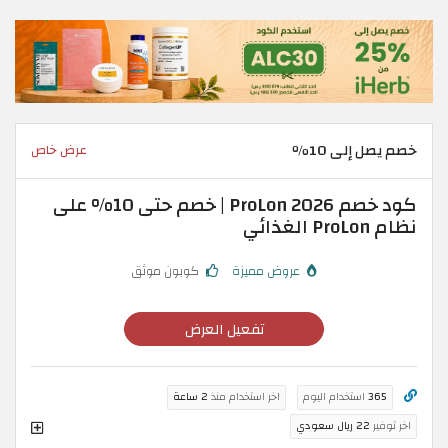
خصم يصل إلى 10٪
عرض خاص
كود خصم ProLon 2026 | خصم حتى 10% على
نظام ProLon الغذائي
عروض مميزة
كوبون موثق
تفعيل العرض
365
استخدام اليوم
اخر استخدام منذ
2 ساعة
اخر توفير
22 ريال سعودي