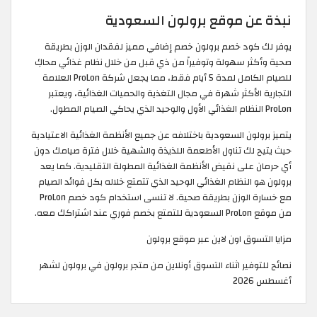
نبذة عن موقع برولون السعودية
يوفر لك كود خصم برولون خصم إضافي مميز لفقدان الوزن بطريقة
صحية وأكثر سهولة وتوفيراً من ذي قبل من خلال نظام غذائي محاكِ
للصيام الكامل لمدة 5 أيام فقط، مما يجعل شركة ProLon العلامة
التجارية الأكثر شهرة في مجال التغذية والحميات الغذائية، ويعتبر
ProLon النظام الغذائي الأول والوحيد الذي يحاكي الصيام المطول.
يتميز برولون السعودية باختلافه عن جميع الأنظمة الغذائية الاعتيادية
حيث يتيح لك تناول الأطعمة اللذيذة والشهية خلال فترة صيامك دون
أي حرمان على نقيض الأنظمة الغذائية المطولة التقليدية. كما يعد
برولون هو النظام الغذائي الوحيد الذي تتمتع خلاله بكل فوائد الصيام
مع خسارة الوزن بطريقة صحية. لا تنسى استخدام كود خصم ProLon
من موقع ProLon السعودية للتمتع بخصم فوري عند اشتراكك معه.
مزايا التسوق اون لاين عبر موقع برولون
نصائح للتوفير اثناء التسوق أونلاين من متجر برولون في برولون لشهر
أغسطس 2026