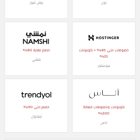
نون
ليفل شوز
خصومات حتى 85% + كوبونات
خصم لغاية 80%
15%
نمشي
هوستنجر
كوبونات وخصومات فعالة
خصم حتى 90%
100%
ترينديول
اناس