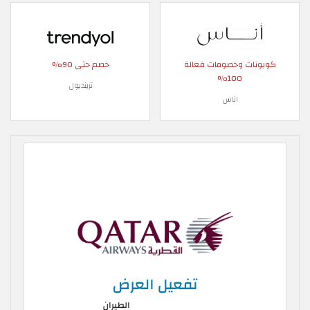
كوبونات وخصومات فعالة
خصم حتى 90%
100%
ترينديول
اناس