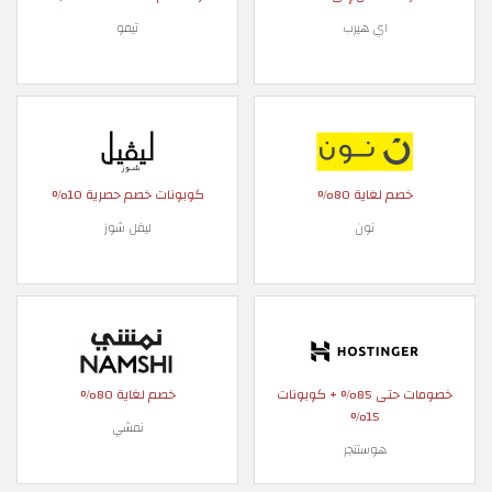
اي هيرب
تيمو
خصم لغاية 80%
كوبونات خصم حصرية 10%
نون
ليفل شوز
خصومات حتى 85% + كوبونات
خصم لغاية 80%
15%
نمشي
هوستنجر