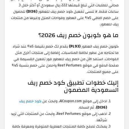
مجاني للطلبات التي تبلغ قيمتها 222 ريال سعودي أو أكثر خلال 3
ساعات فقط. لا تنسى تفعيل كود خصم ريف للعطور
(DI36)
للحصول
على خصم اضافي 5% على العطور وفواحات المنزل وغيرها من منتجات
ريف للعطور.
ما هو كوبون خصم ريف 2026؟
كوبون خصم ريف العطور
(PL93)
يقدم لك خصم بقيمة 5% عند شراء
ما تحتاجه من عطور لكافة المناسبات، إضافة إلى منتجات أخرى مثل
الفواحات. استفد الآن من خصم ريف للعطور فور تفعيل القسيمة في
صفحة الدفع في موقع Reef Perfumes واحصل على خصم بنسبة 5%
على جميع المنتجات.
إليك خطوات تطبيق كود خصم ريف
السعودية المضمون
ادخل إلى موقع AlCoupon.com، وابحث عن
كود خصم ريف
(DI36)
، ثم انسخه.
اذهب إلى موقع Reef Perfumes، وابحث عن المنتجات التي تريد
شرائها.
يمكنك تصفح كافة المنتجات العطرية المتوفرة ومعرفة كافة