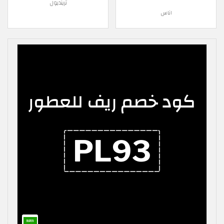
ترينديول
اناس