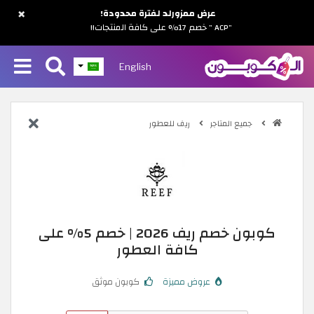
×
عرض ممزورلد لفترة محدودة!
"ACP " خصم 17% على كافة المنتجات!!
English
جميع المتاجر
ريف للعطور
كوبون خصم ريف 2026 | خصم 5% على
كافة العطور
عروض مميزة
كوبون موثق