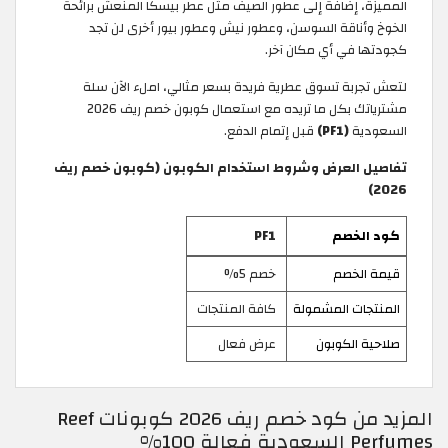
المميزة، إضافة إلى عطور الصيف مثل عطر بيسكا المنعش برائحة
الخوخ وأناقة السوسن، وعطور نيش وعطور بيور أخرى لن تجد
كجودتها في أي مكان آخر.
لتعش تجربة تسوق عطرية فريدة بسعر مثالي، املء الآن سلة
مشترياتك بكل ما تريده مع استعمال كوبون خصم ريف 2026
السعودية
(PF1)
قبل إتمام الدفع.
تفاصيل العرض وشروط استخدام الكوبون (كوبون خصم ريف
2026)
كود الخصم
PF1
قيمة الخصم
خصم 5%
المنتجات المشمولة
كافة المنتجات
صلاحية الكوبون
عرض فعال
المزيد من كود خصم ريف 2026 كوبونات Reef
Perfumes السعودية فعالة 100%