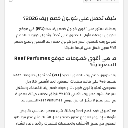
كيف تحصل على كوبون خصم ريف 2026؟
يمكنك العثور على أقوى كوبون خصم ريف هذا
(PF1)
في موقع
الكوبون الوجهة الأولى للحصول على أحدث وأقوى كوبونات الخصم
لموقع ريف للعطور. انسخ رمز كوبون خصم ريف العطور وتمتع بخصم
5% فوري فعال على قيمة طلبك!
ما هي أقوى خصومات موقع Reef Perfumes
السعودية؟
يعد كوبون خصم ريف للعطور الجديد
(PF1)
أحد أقوى خصومات Reef
بنسبة 5% على كافة منتجات الموقع، الحد الأقصى 8.5 ريال
سعودي. تمتع بأقوى كوبونات واكواد خصم ريف الفعالة، واستغل
الفرصة لشراء عطر ريف الأصلي 100% لتوثق لحظات حياتك المميزة
مع عطر مميز لا مثيل له من موقع Reef Perfumes السعودية.
مع تطبيق كود خصم Reef يمكنك شراء العطر المناسب لك بكل
الأوقات، إذ يوفر الموقع عطور خاصة بفصل الشتاء مثل عطر فولكانو
المكون من عمق الأخشاب والحمضيات لتشعرك برائحة دفء الشتاء