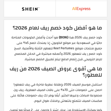
ما هو أفضل كود خصم ريف لعام 2026؟
كود خصم ريف 2026 هذا
(DI36)
هو أحدث وأفضل الكوبونات المتاحة
حاليًا في السعودية عبر موقع الكوبون، إذ يمنحك خصم 5% على
جميع منتجات موقع Reef Perfumes للعطور الثابتة والأصلية. انسخ
كود خصم ر يف للعطور 2026 وألصقه مباشرة في الحقل المخصص
للرمز الترويجي قبل إتمام الدفع ليتم تطبيق الخصم مباشرة.
ما هي أقوى عروض الصيف 2026 من ريف
للعطور؟
استقبل موسم الصيف 2026 بإطلالة عطرية فاخرة في ريف للعطور!
احصل على خصومات حتى 70% على باقات الصيف العطرية، ريف روز،
مجموعة امباكت وغيرها الكثير. أيضًا يوفر لك ريف خصومات هائلة على
مكسات الصيف لتتمتع بانتعاش يرافقك طوال اليوم.
كما يمكنك الاستفادة من عرض اشترِ 1 واحصل على 2 مجانًا مع توصيل