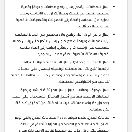
رسال للمكافآت: يقدم رسال برامج مكافآت وحوافز رقمية
مخصصة لتحفيز موظفيك وعملائك لزيادة الانتاجية وجذب
المزيد من العملاء، إضافة إلى المعونات والتعويضات الرقمية
لتجربة عملاء مثالية.
رسال برامج الولاء: بناء برنامج ولاء مخصص من النقاط لتضاعف
زيارات عملائك وايراداتك مع حلول رسال للتجار مثل إرسال حملات
تسويقية عبر الإشعارات والرسائل، إضافة إلى إصدار بطاقة
رقمية لعلامتك التجارية لخلق مصدر ايراد جديد.
رسال القنوات: يوجد لدى رسال السعودية قنوات للبطاقات
الرقمية تتيح لك ربط منصتك الرقمية؛ ليسهل على عملائك
الوصول لتشكيلة واسعة ومتنوعة من خيارات البطاقات الرقمية
تتناسب مع اختياراتهم المختلفة.
رسال لإدارة البطاقات: حلول رسال المبتكرة لإنشاء و إدارة
البطاقات الرقمية تعد من أفضل الوسائل للاستحواذ على عملاء
جدد وزيادة ولاء عملائك، حيث ستمكنك من تحقيق أهدافك
بكل سهولة.
بطاقات المدن: يقدم موقع Resal مبطاقات المدن والتي توفر
لك تجربة متكاملة مع العديد من المزايا لتنطلق في رحلة
استكشافك، وكل ذلك عبر جمعها لكافة الاحتياجات سواء