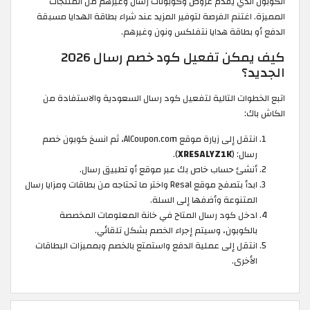
الكوبون الذي يقدم عروض وكوبونات رسال وغيرهم من المنتجات
المميزة. اغتنم الفرصة لتوفير المزيد عند شراء بطاقة الهدايا مسبقة
الدفع أو بطاقة هدايا نتفلكس ونون وغيرهم.
كيف يمكن تفعيل كود خصم رسال 2026
الجديد؟
اتبع الخطوات التالية لتفعيل كود رسال السعودية والاستفادة من
الكاش باك:
انتقل إلى زيارة موقع AlCoupon.com، ثم انسخ كوبون خصم
رسال: (
XRESALYZ1K
).
أنشئ حساب خاص بك عبر موقع أو تطبيق رسال.
ابدأ بتصفح موقع Resal واختر ما تحتاجه من بطاقات ومزايا رسال
المتنوعة وأضفها إلى السلة.
ادخل كود رسال المتاح في خانة المعلومات المخصصة
بالكوبون، وسيتم إجراء الخصم بشكل تلقائي.
انتقل إلى عملية الدفع واستمتع بالخصم وبمميزات البطاقات
الأخرى.