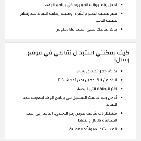
ادخل رقم جوالك الموجود في برنامج الولاء.
تمم عملية الدفع والشراء، وسيتم إضافة النقاط عند إتمام
عملية الدفع.
تذكر نقاطك يعني استبدالها بفلوس.
كيف يمكنني استبدال نقاطي في موقع
رسال؟
بدايةً، حمل تطبيق رسال.
تأكد من أنك عميل لدى أحد شركائنا.
اختر البطاقة التي تريدها.
أدخل رقم هاتفك المسجل في برنامج الولاء لمعرفة عدد
النقاط.
ستظهر لك شاشة تعرض رمز التحقق، إضافة إلى رصيد
المكافأة بالريال والنقاط.
قم باستبدالها وأكّد العملية.