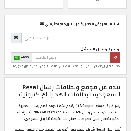
استلم العروض الحصرية عبر البريد الإلكتروني
أو عبر الرسائل النصية
+966
ادخل عنوان بريدك الإلكتروني او رقم هاتفك حتى تصلك العروض الحصرية حين صدورها
نبذة عن موقع وبطاقات رسال Resal
السعودية لبطاقات الهدايا الإلكترونية
يسر فريق موقع AlCoupon أن يقدم لكم أكواد خصم رسال الحصرية.
استخدم كود خصم رسال 2026 الحديث: "
XRESALYZ1K
" أثناء إتمام
الدفع لتحصل على خصومات كاش باك بقيمة 10 ريال سعودي.
تُعد رسال Resal شركة سعودية رائدة في تقديم حلول الدفع البديلة