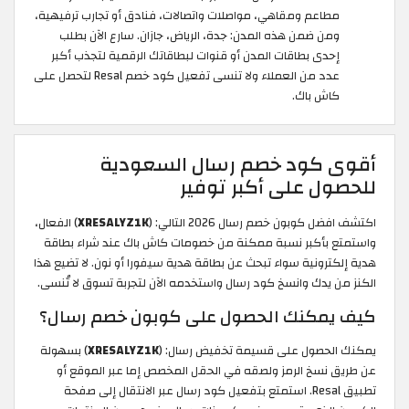
مطاعم ومقاهي، مواصلات واتصالات، فنادق أو تجارب ترفيهية،
ومن ضمن هذه المدن: جدة، الرياض، جازان. سارع الآن بطلب
إحدى بطاقات المدن أو قنوات لبطاقاتك الرقمية لتجذب أكبر
عدد من العملاء ولا تنسى تفعيل كود خصم Resal لتحصل على
كاش باك.
أقوى كود خصم رسال السعودية
للحصول على أكبر توفير
اكتشف افضل كوبون خصم رسال 2026 التالي: (
XRESALYZ1K
) الفعال،
واستمتع بأكبر نسبة ممكنة من خصومات كاش باك عند شراء بطاقة
هدية إلكترونية سواء تبحث عن بطاقة هدية سيفورا أو نون. لا تضيع هذا
الكنز من يدك وانسخ كود رسال واستخدمه الآن لتجربة تسوق لا تُنسى.
كيف يمكنك الحصول على كوبون خصم رسال؟
يمكنك الحصول على قسيمة تخفيض رسال: (
XRESALYZ1K
) بسهولة
عن طريق نسخ الرمز ولصقه في الحقل المخصص إما عبر الموقع أو
تطبيق Resal. استمتع بتفعيل كود رسال عبر الانتقال إلى صفحة