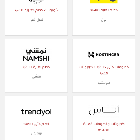
خصم لغاية 80%
كوبونات خصم حصرية 10%
نون
ليفل شوز
خصومات حتى 85% + كوبونات
خصم لغاية 80%
15%
نمشي
هوستنجر
كوبونات وخصومات فعالة
خصم حتى 90%
100%
ترينديول
اناس