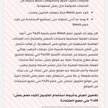
وكريمات ترطيب الشعر وشامبوهات الشعر وغيرها من
المنتجات المتوفرة لدى رمش السعودية.
كود خصم Rimsh متاح للعملاء الحاليين والجدد.
لا يوجد حد أدنى لتجاوزه حتى تستطيع الاستفادة من كود
خصم Rimsh.
الان يوفر لك كوبون خصم Rimsh خصم بقيمة 20% على أجود
منتجات العناية الشخصية ومنتجات التجميل والمكياج ذات الماركات
العالمية المشهورة من موقع رمش السعودية، آن الوقت لتحصل
على أفضل منتجات العناية بالبشرة مثل كريمات الترطيب وواقي
الشمس وغيرها من المنتجات الأصلية 100% التي يتمناها الجميع
بسعر مغري وجودة عالية عبر موقع رمش، ستجد أيضاً منتجات
العناية بالشفاه المميزة جداً مثل مقشر الشفاه وكريم ترطيب
الشفاه وأحمر الشفاه عند موقع رمش التي تصلك الى باب بيتك
فقط بضغطة زر، ولا تنسى استعمال كود خصم رمش المتاح حصرياً
على موقع الكوبون لتحصل على خصم 20% على جميع مشترياتك
من الموقع.
تفاصيل العرض وشروط استخدام الكوبون (كود خصم رمش |
20% على جميع المنتجات)