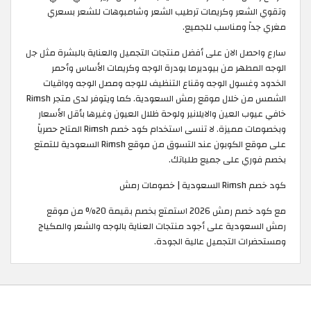
وتقوي الشعر وكريمات ترطيب الشعر وشامبوهات للشعر بسعري
مغري جداً ومناسب للجميع.
سارع واحصل الان على أفضل منتجات التجميل والعناية بالبشرة مثل جل
الوجه المطهر من بيوديرما بودرة الوجه وكريمات الأساس وأحمر
الخدود وغسول الوجه وقناع التنظيف للوجه ومصل الوجه وواقيات
الشمس من خلال موقع رمش السعودية. كما ويتوفر لدى متجر Rimsh
خافي عيوب العين والايلانير ولوحة ظلال العيون وغيرها بأقل الأسعار
وبخصومات مميزة. لا تنسى استخدام كود خصم Rimsh المتاح حصرياً
على موقع الكوبون عند التسوق من موقع Rimsh السعودية للتمتع
بخصم فوري على جميع طلباتك. ​
كود خصم Rimsh السعودية | خصومات رمش
مع كود خصم رمش 2026 استمتع بخصم بقيمة 20% من موقع
رمش السعودية على أجود منتجات العناية بالوجه والشعر والمكياج
ومستحضرات التجميل عالية الجودة.