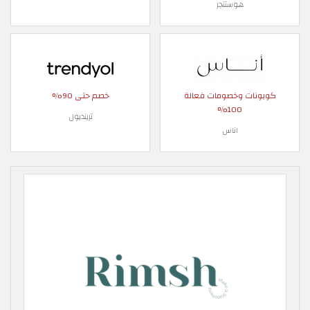
هوستنجر
كوبونات وخصومات فعالة
خصم حتى 90%
100%
ترينديول
اناس