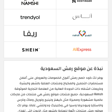
نبذة عن موقع رمش السعودية
يوفر لك كود خصم رمش أقوى الخصومات والعروض على أفضل
مستحضرات التجميل والمكياج ومنتجات العناية بالشعر والبشرة
وكريمات الشفاه ذات الجودة العالية من العلامة التجارية الموثوقة
Rimsh السعودية، جميع منتجات موقع رمش هي منتجات من ماركات
عالمية مشهورة ومميزة مثل كيهلز ولينيج ولوريال وماك ونارس
واناستازيا وبيوديرما وسيرا في وكلينيك ودولتشي غابانا، يوفر لك
موقع رمش منتجات رائعة للعناية بالشعر مثل الزيوت التي تغذي