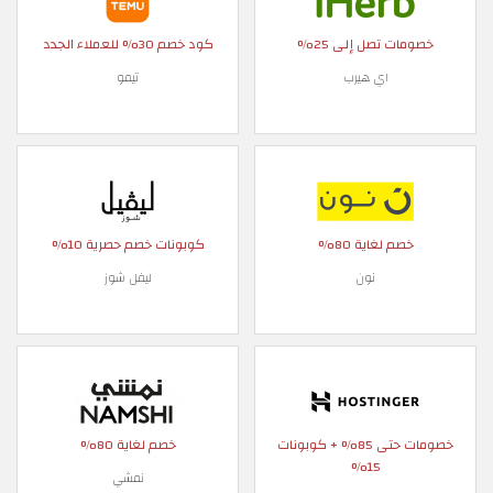
خصومات تصل إلى 25%
كود خصم 30% للعملاء الجدد
اي هيرب
تيمو
خصم لغاية 80%
كوبونات خصم حصرية 10%
نون
ليفل شوز
خصومات حتى 85% + كوبونات
خصم لغاية 80%
15%
نمشي