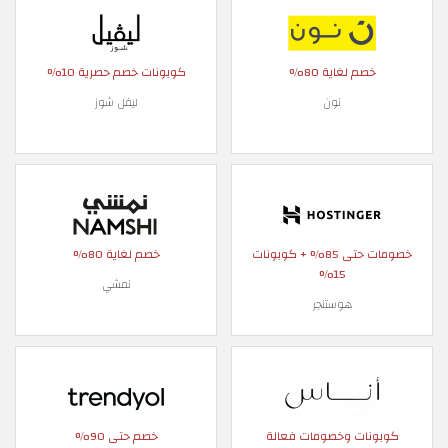
خصم لغاية 80%
كوبونات خصم حصرية 10%
نون
ليفل شوز
خصومات حتى 85% + كوبونات
خصم لغاية 80%
15%
نمشي
هوستنجر
كوبونات وخصومات فعالة
خصم حتى 90%