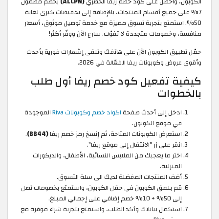
الكوبون، واحصل على كود خصم ريفا الحصري
(ALCPN)
بخصم مضمون
7% على جميع أقسام المنتجات، بالإضافة إلى تخفيضات كبرى لغاية
50%. استمتع بتجربة تسوق مميزة مع خدمة توصيل موثوق، أسعار
منافسة، وخصومات متجددة لا تفوّت. سارع الآن ووفّر أكثر!
حمّل تطبيق الكوبون الآن على هاتفك وتلقى إشعارات فورية بأحدث
وأقوى عروض وكوبونات ريفا الفعّالة في 2026.
كيفية تفعيل كود خصم ريفا أول طلب
بالخطوات
ادخل إلى أحدث صفحة
اكواد خصم وكوبونات Riva
الموجودة
في موقع الكوبون.
استعرض الكوبونات المتاحة، ثم إنسخ رمز خصم ريفا
(BB44)
.
انقر على زر "الانتقال إلى موقع ريفا".
اختر ما يعجبك من الملابس النسائية، الأطفال، والديكورات
المنزلية.
أضف المنتجات المفضلة لديك الى سلة التسوق.
قم بلصق الكوبون في حقل الكوبون، واستمتع بخصومات تصل
إلى 50% + 10% خصم إضافي على إجمالي المبلغ.
استكمل بياناتك وأكد الطلب، واستمتع بتجربة شراء موفرة مع