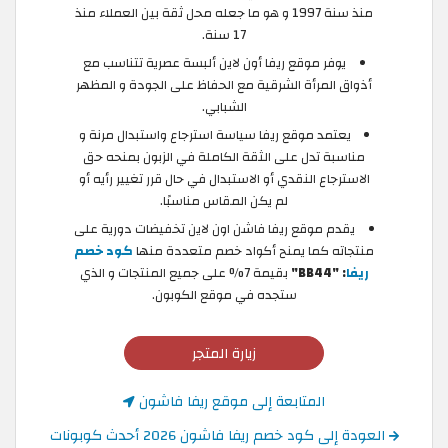
منذ سنة 1997 و هو ما جعله محل ثقة بين العملاء منذ
17 سنة.
يوفر موقع ريفا أون لاين ألبسة عصرية تتناسب مع
أذواق المرأة الشرقية مع الحفاظ على الجودة و المظهر
الشبابي.
يعتمد موقع ريفا سياسة استرجاع واستبدال مرنة و
مناسبة تدل على الثقة الكاملة في الزبون بمنحه حق
الاسترجاع النقدي أو الاستبدال في حال قرر تغيير رأيه أو
لم يكن المقاس مناسبًا.
يقدم موقع ريفا فاشن اون لاين تخفيضات دورية على
منتجاته كما يمنح أكواد خصم متعددة منها
كود خصم
ريفا
: "BB44"
بقيمة 7% على جميع المنتجات و الذي
ستجده في موقع الكوبون.
زيارة المتجر
المتابعة إلى موقع ريفا فاشون
العودة إلى كود خصم ريفا فاشون 2026 أحدث كوبونات