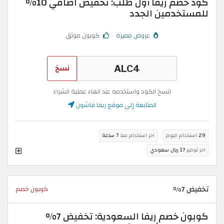
كود خصم ريفا أول طلب: تخفيض اضافي 10%
للمستخدمين الجدد
عروض مميزة
كوبون موثق
نسخ
انسخ الكود واستخدمه عند انهاء عملية الشراء
المتابعة إلى موقع ريفا فاشون
29
استخدام اليوم
اخر استخدام منذ
7 ساعة
اخر توفير
17 ريال سعودي
تخفيض 7%
كوبون خصم
كوبون خصم ريفا السعودية: تخفيض 7%