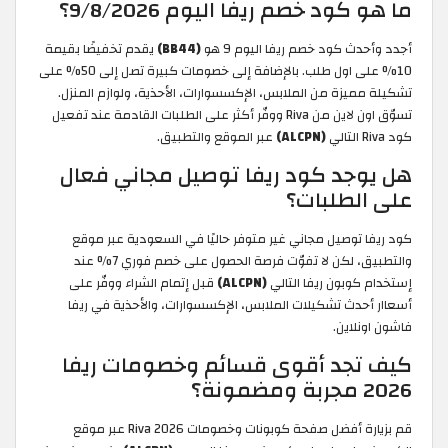
ما هو كود خصم ريفا اليوم 9/8/2026؟
أجدد وأحدث كود خصم ريفا اليوم 9 هو
(BB44)
يقدم تخفيضًا بقيمة
10% على اول طلب. بالإضافة إلى خصومات كبيرة تصل إلى 50% على
تشكيلة مميزة من الملابس، الإكسسوارات، الأحذية، ولوازم المنزل.
تسوّق اون لاين من Riva ووفّر أكثر على الطلبات القادمة عند تفعيل
كود Riva التالي
(ALCPN)
عبر الموقع والتطبيق.
هل يوجد كود ريفا توصيل مجاني فعال
على الطلبات؟
كود ريفا توصيل مجاني غير متوفر حاليًا في السعودية عبر موقع
والتطبيق، لكن لا تفوّت فرصة الحصول على خصم فوري 7% عند
إستخدام كوبون ريفا التالي
(ALCPN)
قبل إتمام الشراء ووفّر على
أسعاار أحدث تشكيلات الملابس، الإكسسوارات، والأحذية في ريفا
فاشون اونلاين.
كيف تجد أقوى قسائم وخصومات ريفا
2026 مجربة ومضمونة؟
قم بزيارة أفضل صفحة كوبونات وخصومات Riva 2026 عبر موقع