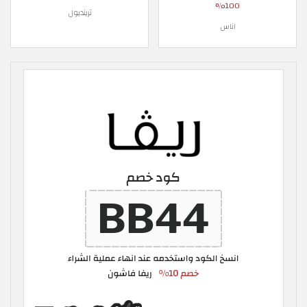
100%
ترينديول
اناس