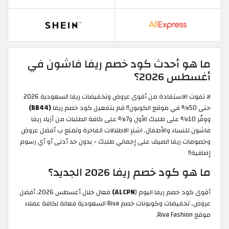
ما هو أحدث كود خصم ريفا فاشون في
أغسطس 2026؟
لا تفوت الاستفادة من أقوى عروض وتخفيضات ريفا السعودية 2026
حتى 50% في موقع الكوبون!! قم بتفعيل كود خصم ريفا
(BB44)
ووفّر 10% على طلبك الأول و7% على كافة الطلبات من أزياء ريفا
فاشون للنساء والأطفال. اشترِ الاطلالات الفاخرة وتمتع ب أفضل عروض
وخصومات ريفا الصيف على إجمالي طلبك - بدون حد أدنى أو أي رسوم
إضافية!!
ما هو كود خصم ريفا 2026 الجديد؟
أقوى كود خصم ريفا اليوم (
ALCPN)
فعال خلال أغسطس 2026. أفضل
عروض، تخفيضات وكوبونات خصم Riva السعودية فعالة لكافة عملاء
موقع Riva Fashion.