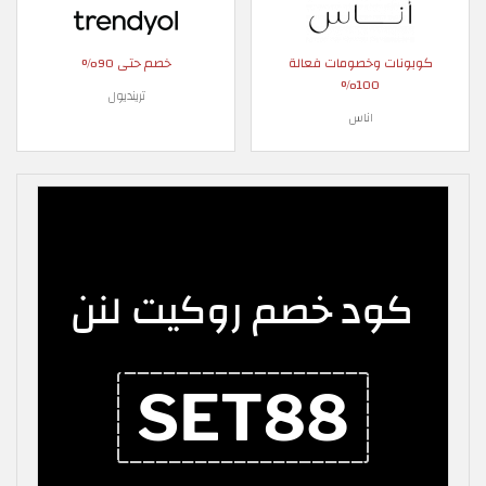
كوبونات وخصومات فعالة
خصم حتى 90%
100%
ترينديول
اناس