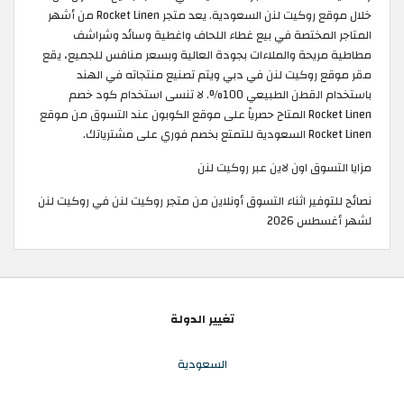
خلال موقع روكيت لنن السعودية. يعد متجر Rocket Linen من أشهر
المتاجر المختصة في بيع غطاء اللحاف واغطية وسائد وشراشف
مطاطية مريحة والملاءات بجودة العالية وبسعر منافس للجميع، يقع
مقر موقع روكيت لنن في دبي ويتم تصنيع منتجاته في الهند
باستخدام القطن الطبيعي 100%. لا تنسى استخدام كود خصم
Rocket Linen المتاح حصرياً على موقع الكوبون عند التسوق من موقع
Rocket Linen السعودية للتمتع بخصم فوري على مشترياتك. ​
مزايا التسوق اون لاين عبر روكيت لنن
نصائح للتوفير اثناء التسوق أونلاين من متجر روكيت لنن في روكيت لنن
لشهر أغسطس 2026
تغيير الدولة
السعودية