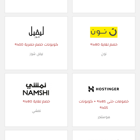
خصم لغاية 80%
كوبونات خصم حصرية 10%
نون
ليفل شوز
خصومات حتى 85% + كوبونات
خصم لغاية 80%
15%
نمشي
هوستنجر