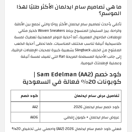
ما هي تصاميم سام ايدلمان الأكثر طلبًا لهذا
الموسم؟
تألقي بأحدث تصاميم سام ايدلمان الأكثر رواجًا والتي تجمع بين الأناقة
والراحة. يبرز السنيكرز المنسوج برباط Woven Sneakers كخيار مثالي
للإطلالات الكاجوال العصرية، أما أحذية اللوفر المعدنية تعطيك لمسة
كلاسيكية أنيقة تناسب مختلف المناسبات. كما تحظى أحذية الكعب
المفتوح من الخلف Slingback بشعبية كبيرة لمحبات الإطلالات الراقية،
إلى جانب الأحذية المسطحة المريحة Flat التي تضيف لمسة أنيقة
وعملية لإطلالتك اليومية.
كود خصم Sam Edelman (AA2) |
كوبونات 20% فعالة في السعودية
تفاصيل عرض سام ايدلمان
كود خصم
كود خصم سام ايدلمان 2026
AA2
عروض سام ايدلمان + كوبون إضافي
AA36
فعلي كود خصم سام ايدلمان 2026 (AA2) واحصلي على تخفيض 20%