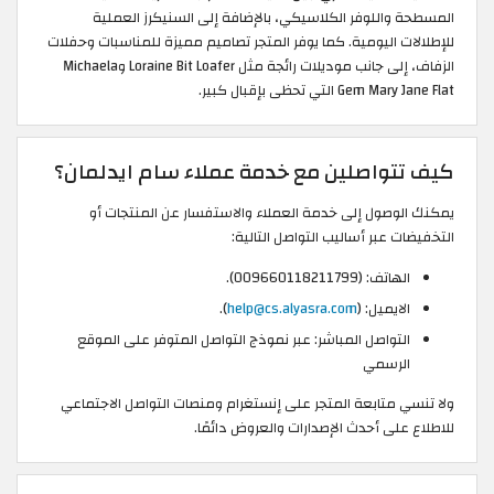
المسطحة واللوفر الكلاسيكي، بالإضافة إلى السنيكرز العملية
للإطلالات اليومية. كما يوفر المتجر تصاميم مميزة للمناسبات وحفلات
الزفاف، إلى جانب موديلات رائجة مثل Loraine Bit Loafer وMichaela
Gem Mary Jane Flat التي تحظى بإقبال كبير.
كيف تتواصلين مع خدمة عملاء سام ايدلمان؟
يمكنك الوصول إلى خدمة العملاء والاستفسار عن المنتجات أو
التخفيضات عبر أساليب التواصل التالية:
الهاتف: (009660118211799).
الايميل: (
help@cs.alyasra.com
).
التواصل المباشر: عبر نموذج التواصل المتوفر على الموقع
الرسمي
ولا تنسي متابعة المتجر على إنستغرام ومنصات التواصل الاجتماعي
للاطلاع على أحدث الإصدارات والعروض دائمًا.