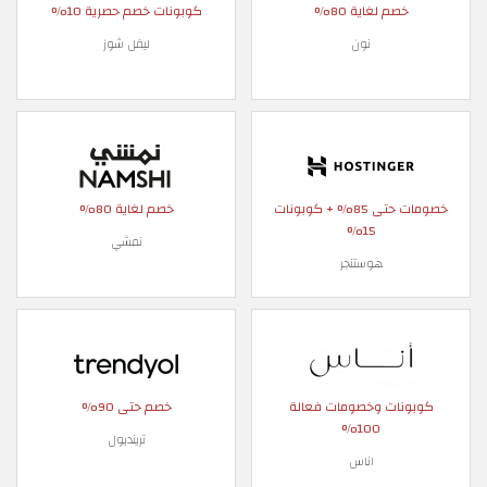
خصم لغاية 80%
كوبونات خصم حصرية 10%
نون
ليفل شوز
خصومات حتى 85% + كوبونات
خصم لغاية 80%
15%
نمشي
هوستنجر
كوبونات وخصومات فعالة
خصم حتى 90%
100%
ترينديول
اناس