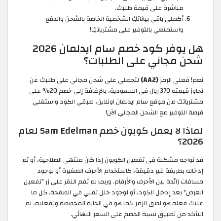
مباشرة على قيمة طلبك.
أكملي باقي بياناتكِ الشخصية الخاصة بالشحن والدفع
واستمتعي بالتوفير على مشترياتكِ!
هل يوفر كود خصم سام ايدلمان 2026
شحن مجاني على الطلبات؟
نعم! فعلي الرمز
(AA2)
لتحصلي على شحن مجاني على طلبك عن
تجاوز قيمته 370 ريال في السعودية، بالإضافة إلى خصم 20% على
مشترياتك من موقع سام ايدلمان اونلاين، طبقي الكود واستغلي
فرصة التوفير مع الشحن المجاني الآن!
لماذا لا يعمل كوبون خصم Sam Edelman لعام
2026؟
قد تواجه مشكلة في تفعيل الكوبون إذا كان منتهي الصلاحية، أو تم
إدخاله بطريقة غير دقيقة، كاستخدام الأحرف الصغيرة أو لوجود
مسافات زائدة بين الأحرف والأرقام. وربما لم تقم النقر على زر "تفعيل
العرض" بعد إدخال الكود، أو لوجود خلل تقني في الصفحة. كل ما
عليك فعله هو لصق الرمز كما هو في الخانة المخصصة وتفعليه، ثم
التأكد من تطبيق نسبة الخصم على السعر النهائي.