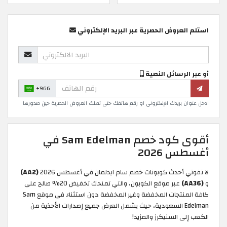
استلم العروض الحصرية عبر البريد الإلكتروني
أو عبر الرسائل النصية
+966
ادخل عنوان بريدك الإلكتروني او رقم هاتفك حتى تصلك العروض الحصرية حين صدورها
أقوى كود خصم Sam Edelman في
أغسطس 2026
لا تفوتي أحدث كوبونات خصم سام ايدلمان في أغسطس 2026
(AA2)
و
(AA36)
عبر موقع الكوبون، والتي تمنحك تخفيض 20% صالح على
كافة المنتجات المخفضة وغير المخفضة دون استثناء في موقع Sam
Edelman السعودية، حيث يشمل العرض جميع إصدارات الأحذية من
الكعب إلى السنيكرز والمزيد!