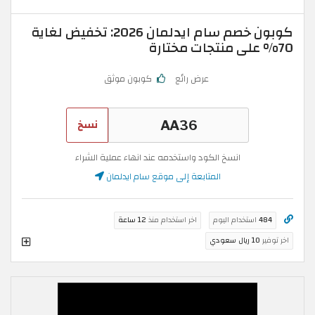
كوبون خصم سام ايدلمان 2026: تخفيض لغاية
70% على منتجات مختارة
عرض رائع
كوبون موثق
نسخ
انسخ الكود واستخدمه عند انهاء عملية الشراء
المتابعة إلى موقع سام ايدلمان
484
استخدام اليوم
اخر استخدام منذ
12 ساعة
اخر توفير
10 ريال سعودي