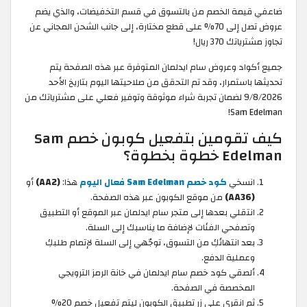
ضاعفي قيمة الخصم من بالتسوق في قسم التخفيضات، والذي يضم
عروض تصل إلى 70% على قطع مختارة، إلى جانب الشحن المجاني عن
تجاوز مشترياتك 370 ريال!
جميع أكواد وعروض سام ايدلمان المتوفرة عبر هذه الصفحة يتم
تحديثها باستمرار، وقد تم التحقق من صلاحيتها اليوم بتاريخ الأحد
9/8/2026 لضمان تجربة شراء موثوقة وتوفير فعلي على مشترياتك من
Sam Edelman!
كيف تقومين بتفعيل كوبون خصم Sam
Edelman خطوة بخطوة؟
انسخي
كود خصم Sam Edelman فعال اليوم
هذا:
(AA2)
أو
(AA36)
من موقع الكوبون عبر هذه الصفحة.
انتقلي بعدها إلى متجر سام ايدلمان عبر الموقع أو التطبيق
وتصفحي الفئات لإضافة ما يناسبك إلى السلة.
بعد انتهائكِ من التسوق، توجّهي إلى السلة لإتمام طلبكِ
وعملية الدفع.
ألصقي كود خصم سام ايدلمان في خانة الرمز الترويجي
المخصصة في الصفحة.
ثم انقري على زر تطبيق الكوبون ليتم تفعيل خصم 20%