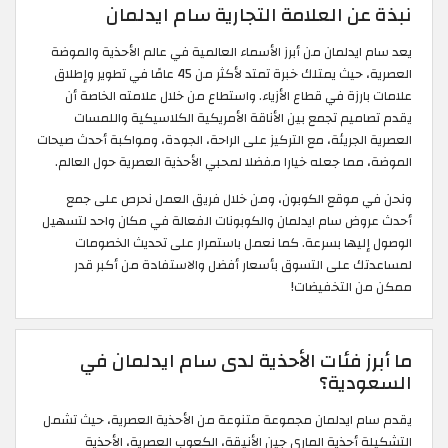
نبذة عن العلامة التجارية سام ايدلمان
يعد سام ايدلمان من أبرز الأسماء العالمية في عالم الأحذية والموضة
العصرية، حيث يمتلك خبرة تمتد لأكثر من 45 عامًا في تطوير وإطلاق
علامات بارزة في قطاع الأزياء. واستطاع من خلال علامته الخاصة أن
يقدم تصاميم تجمع بين الأناقة الأمريكية الكلاسيكية واللمسات
العصرية الجريئة، مع التركيز على الراحة، الجودة، ومواكبة أحدث صيحات
الموضة، مما جعله خيارا مفضلا لمحبي الأحذية العصرية حول العالم.
ونحن في موقع الكوبون، ومن خلال فريق العمل نحرص على جمع
أحدث عروض سام ايدلمان والكوبونات الفعالة في مكان واحد لتسهيل
الوصول إليها بسرعة. كما نعمل باستمرار على تحديث الخصومات
لمساعدتك على التسوق بأسعار أفضل والاستفادة من أكبر قدر
ممكن من التخفيضات!
ما أبرز فئات الأحذية لدى سام ايدلمان في
السعودية؟
يقدم سام ايدلمان مجموعة متنوعة من الأحذية العصرية، حيث تشمل
التشكيلة أحذية الماري جين الأنيقة، الكعوب العصرية، الأحذية