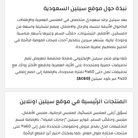
نبذة حول موقع سيلين السعودية
يعد سيلين براند سعودي متخصص في الملابس العصرية والإطلالات
الكاجوال الأنيقة للنساء والرجال والاطفال، ويضم تشكيلة واسعة من
الفساتين، الأطقم، التيشيرتات، حقائب السفر وغيرها بأسعار مناسبة
وجودة عالية. يشتهر سيلين بتقديم أحدث صيحات الموضة الرائجة في
الخليج بتصاميم عصرية متجددة.
كما يوفر متجر سيلين الإلكتروني صفحة مخصصة للعروض تضم
تخفيضات حصرية ومتجددة على الأزياء العصرية والقطع الأكثر رواجًا، مع
تخفيضات تصل حتى 60% لفترة محدودة، بالإضافة إلى خصم إضافي
10% عبر كود سيلين
(AC60)
.
المنتجات الرئيسية في موقع سيلين اونلاين
تسوّق أرقى الملابس النسائية، الملابس الرجالية، ملابس الأطفال،
ملابس وحقائب السفر، قوارير سيلين "زجاجات المياه"، بالإضافة قسم
التخفيضات الذي يقدم عروض وخصومات متجددة تصل إلى 60% على
منتجات مختارة طوال العام، كما يمكنك اختيار أبرز القطع الرائجة