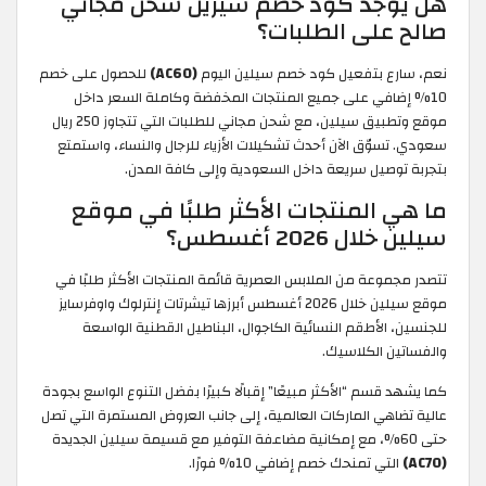
هل يوجد كود خصم سيرين شحن مجاني
صالح على الطلبات؟
نعم، سارع بتفعيل كود خصم سيلين اليوم
(AC60)
للحصول على خصم
10% إضافي على جميع المنتجات المخفضة وكاملة السعر داخل
موقع وتطبيق سيلين، مع شحن مجاني للطلبات التي تتجاوز 250 ريال
سعودي. تسوّق الآن أحدث تشكيلات الأزياء للرجال والنساء، واستمتع
بتجربة توصيل سريعة داخل السعودية وإلى كافة المدن.
ما هي المنتجات الأكثر طلبًا في موقع
سيلين خلال 2026 أغسطس؟
تتصدر مجموعة من الملابس العصرية قائمة المنتجات الأكثر طلبًا في
موقع سيلين خلال 2026 أغسطس أبرزها تيشرتات إنترلوك واوفرسايز
للجنسين، الأطقم النسائية الكاجوال، البناطيل القطنية الواسعة
والفساتين الكلاسيك.
كما يشهد قسم “الأكثر مبيعًا” إقبالًا كبيرًا بفضل التنوع الواسع بجودة
عالية تضاهي الماركات العالمية، إلى جانب العروض المستمرة التي تصل
حتى 60%، مع إمكانية مضاعفة التوفير مع قسيمة سيلين الجديدة
(AC70)
التي تمنحك خصم إضافي 10% فورًا.