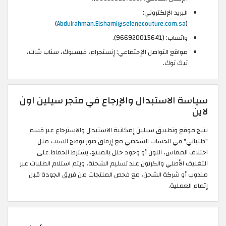
البريد الإلكتروني:
)
Abdulrahman.Elshami@selenecouture.com.sa
(
واتساب: (966920015641).
مواقع التواصل الإجتماعي: إنستجرام، فيسبوك، سناب شات،
تيك توك.
سياسة الاستبدال والإرجاع في متجر سيلين اون
لاين
يتيح موقع وتطبيق سيلين إمكانية الاستبدال والاسترجاع عبر قسم
"طلباتي" في الحساب الشخصي مع إرفاق صور توضح السبب مثل
اختلاف المقاس، اللون أو وجود خلل بالمنتج. يشترط الحفاظ على
التغليف الأصلي والكرتون عند تسليم الشحنة، ويتم استلام الطلبات عبر
مندوب أو شركة الشحن، مع فحص المنتجات من فريق الجودة قبل
إتمام العملية.