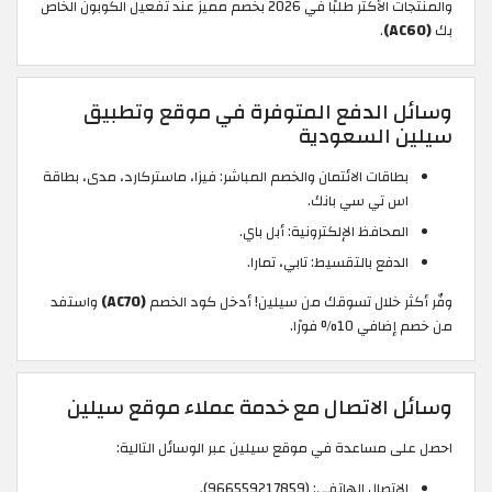
والمنتجات الأكثر طلبًا في 2026 بخصم مميز عند تفعيل الكوبون الخاص
بك
(AC60)
.
وسائل الدفع المتوفرة في موقع وتطبيق
سيلين السعودية
بطاقات الائتمان والخصم المباشر: فيزا، ماستركارد، مدى، بطاقة
اس تي سي بانك.
المحافظ الإلكترونية: أبل باي.
الدفع بالتقسيط: تابي، تمارا.
وفّر أكثر خلال تسوقك من سيلين! أدخل كود الخصم
(AC70)
واستفد
من خصم إضافي 10% فورًا.
وسائل الاتصال مع خدمة عملاء موقع سيلين
احصل على مساعدة في موقع سيلين عبر الوسائل التالية:
الإتصال الهاتفي: (966559217859‏).