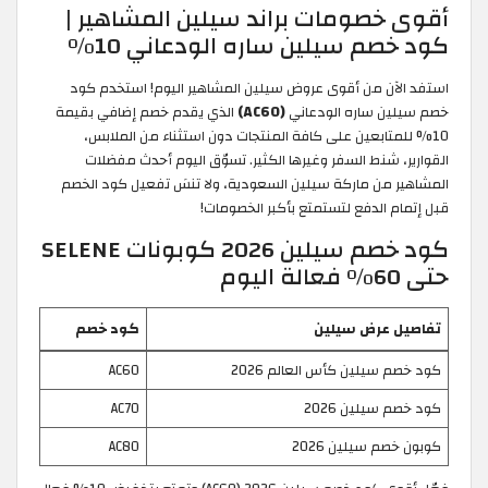
أقوى خصومات براند سيلين المشاهير |
كود خصم سيلين ساره الودعاني 10%
استفد الآن من أقوى عروض سيلين المشاهير اليوم! استخدم كود
خصم سيلين ساره الودعاني
(AC60)
الذي يقدم خصم إضافي بقيمة
10% للمتابعين على كافة المنتجات دون استثناء من الملابس،
القوارير، شنط السفر وغيرها الكثير. تسوّق اليوم أحدث مفضلات
المشاهير من ماركة سيلين السعودية، ولا تنسَ تفعيل كود الخصم
قبل إتمام الدفع لتستمتع بأكبر الخصومات!
كود خصم سيلين 2026 كوبونات SELENE
حتى 60% فعالة اليوم
تفاصيل عرض سيلين
كود خصم
كود خصم سيلين كأس العالم 2026
AC60
كود خصم سيلين 2026
AC70
كوبون خصم سيلين 2026
AC80