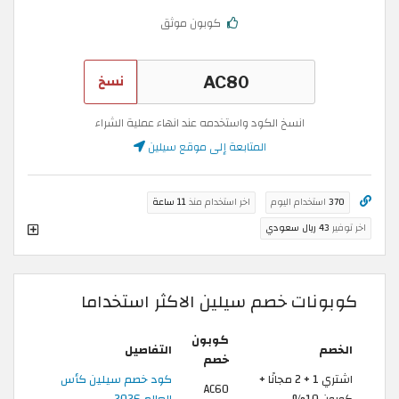
كوبون موثق
نسخ
انسخ الكود واستخدمه عند انهاء عملية الشراء
المتابعة إلى موقع سيلين
370
استخدام اليوم
اخر استخدام منذ
11 ساعة
اخر توفير
43 ريال سعودي
كوبونات خصم سيلين الاكثر استخداما
كوبون
الخصم
التفاصيل
خصم
اشتري 1 + 2 مجانًا +
كود خصم سيلين كأس
AC60
كوبون 10%
العالم 2026