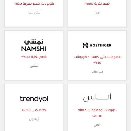
خصم لغاية 80%
كوبونات خصم حصرية 10%
نون
ليفل شوز
خصومات حتى 85% + كوبونات
خصم لغاية 80%
15%
نمشي
هوستنجر
كوبونات وخصومات فعالة
خصم حتى 90%
100%
ترينديول
اناس