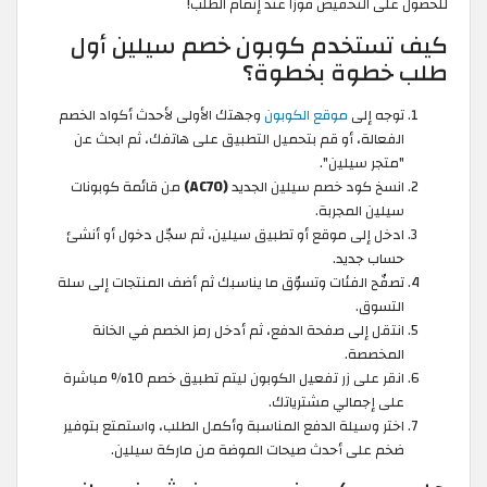
للحصول على التخفيض فورًا عند إتمام الطلب!
كيف تستخدم كوبون خصم سيلين أول
طلب خطوة بخطوة؟
توجه إلى
موقع الكوبون
وجهتك الأولى لأحدث أكواد الخصم
الفعالة، أو قم بتحميل التطبيق على هاتفك، ثم ابحث عن
"متجر سيلين".
انسخ كود خصم سيلين الجديد
(AC70)
من قائمة كوبونات
سيلين المجربة.
ادخل إلى موقع أو تطبيق سيلين، ثم سجّل دخول أو أنشئ
حساب جديد.
تصفّح الفئات وتسوّق ما يناسبك ثم أضف المنتجات إلى سلة
التسوق.
انتقل إلى صفحة الدفع، ثم أدخل رمز الخصم في الخانة
المخصصة.
انقر على زر تفعيل الكوبون ليتم تطبيق خصم 10% مباشرة
على إجمالي مشترياتك.
اختر وسيلة الدفع المناسبة وأكمل الطلب، واستمتع بتوفير
ضخم على أحدث صيحات الموضة من ماركة سيلين.