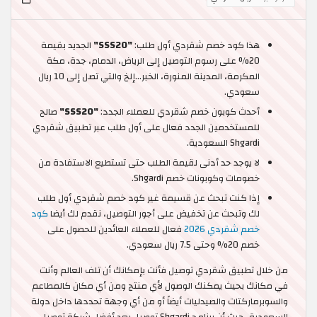
هذا كود خصم شقردي أول طلب:
"SSS20"
الجديد بقيمة
20% على رسوم التوصيل إلى الرياض، الدمام، جدة، مكة
المكرمة، المدينة المنورة، الخبر…إلخ والتي تصل إلى 10 ريال
سعودي.
أحدث كوبون خصم شقردي للعملاء الجدد:
"SSS20"
صالح
للمستخدمين الجدد فعال على أول طلب عبر تطبيق شقردي
Shgardi السعودية.
لا يوجد حد أدنى لقيمة الطلب حتى تستطيع الاستفادة من
خصومات وكوبونات خصم Shgardi.
إذا كنت تبحث عن قسيمة غير كود خصم شقردي أول طلب
لك وتبحث عن تخفيض على أجور التوصيل، نقدم لك أيضا
كود
خصم شقردي 2026
فعال للعملاء العائدين للحصول على
خصم 20% وحتى 7.5 ريال سعودي.
من خلال تطبيق شقردي توصيل فأنت بإمكانك أن تلف العالم وأنت
في مكانك بحيث يمكنك الوصول لأي منتج ومن أي مكان كالمطاعم
والسوبرماركتات والصيدليات أيضاً أو من أي وجهة تحددها داخل دولة