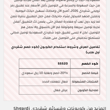
السعودية، حيث أن برنامج Shgardi توصيل يعد أفضل شركة توصيل
من حيث السهولة والسرعة في التوصيل بأقل الأسعار عند تطبيق رمز
ترويجي شقردي 2026، أصبح الآن بإمكانك تسهيل حياتك اليومية
وتقليل الجهد المبذول لشراء حاجياتك فمن خلال التطبيق بنقرة لتصل
لما تريد دون تعب أو مغادرة المكان حتى، يضمن لك التطبيق أفضل
تجربة توصيل سريعة وموثوقة قم الآن بالتسوق ولا تحمل هم
التوصيل، لكن لا تنسى تطبيق كود شقردي السعودية توصيل مجاني
لتستمتع بتخفيض على التوصيل على طلبك.
تفاصيل العرض وشروط استخدام الكوبون (كود خصم شقردي
أول طلب)
كود الخصم
SSS20
قيمة الخصم
20٪ خصم ولغاية 10 ريال سعودي
المنتجات المشمولة
فعال للعملاء الجدد
صلاحية الكوبون
عرض فعال
المزيد من كوبونات وقسائم شقردي Shgardi