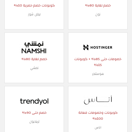
خصم لغاية 80%
كوبونات خصم حصرية 10%
نون
ليفل شوز
خصومات حتى 85% + كوبونات
خصم لغاية 80%
15%
نمشي
هوستنجر
كوبونات وخصومات فعالة
خصم حتى 90%
100%
ترينديول
اناس