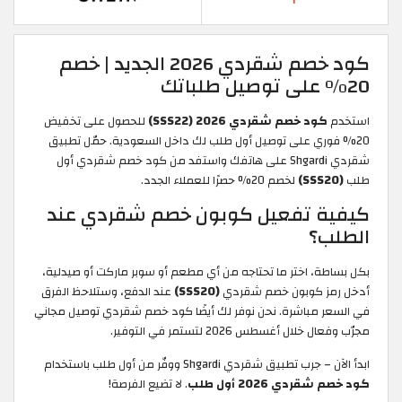
كود خصم شقردي 2026 الجديد | خصم
20% على توصيل طلباتك
استخدم
كود خصم شقردي 2026 (SSS22)
للحصول على تخفيض
20% فوري على توصيل أول طلب لك داخل السعودية. حمّل تطبيق
شقردي Shgardi على هاتفك واستفد من كود خصم شقردي أول
طلب
(SSS20)
لخصم 20% حصرًا للعملاء الجدد.
كيفية تفعيل كوبون خصم شقردي عند
الطلب؟
بكل بساطة، اختر ما تحتاجه من أي مطعم أو سوبر ماركت أو صيدلية،
أدخل رمز كوبون خصم شقردي
(SSS20)
عند الدفع، وستلاحظ الفرق
في السعر مباشرة. نحن نوفر لك أيضًا كود خصم شقردي توصيل مجاني
مجرّب وفعال خلال أغسطس 2026 لتستمر في التوفير.
ابدأ الآن – جرب تطبيق شقردي Shgardi ووفّر من أول طلب باستخدام
كود خصم شقردي 2026 أول طلب
. لا تضيع الفرصة!