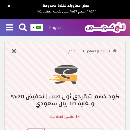
×
عرض ممزورلد لفترة محدودة!
"ACP " خصم 17% على كافة المنتجات!!
English
جميع المتاجر
شقردي
كود خصم شقردي أول طلب | تخفيض 20%
ولغاية 10 ريال سعودي
منتهي الصلاحية