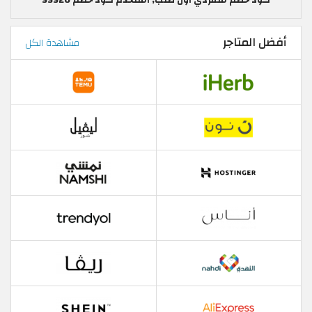
كود خصم شقردي أول طلب, استخدم كود خصم SSS20
أفضل المتاجر
مشاهدة الكل