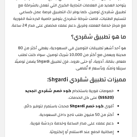
يتواجد العديد من العلامات التجارية الكبرى التي تعمل بالشراكة مع
تطبيق شقردي توصيل، كما يوفر لك التطبيق فرصة عمل كساعي
لتسليم الطلبات، قامت شركة شقردي بتوفير خاصية الدردشة الفورية
مع مركز خدمة العملاء وفريق دعم عملاء مخصص على مدار 24 ساعة.
ما هو تطبيق شقردي؟
هو أحد أشهر تطبيقات التوصيل في السعودية، يغطي أكثر من 80
مدينة ويعمل مع أكثر من 10,000 شريك توصيل. سواء كنت تطلب
طعام، بقالة، أدوية، أو حتى طرود، فإن تطبيق Shgardi يضمن توصيلًا
سريعًا وآمنًا، وبأسعار لا تُضاهى.
مميزات تطبيق شقردي Shgardi:
خصومات فورية باستخدام
كود خصم شقردي الجديد
(SSS20)
على كل الخدمات.
أقوى
كود خصم Shgardi
محدث باستمرار لتوفير دائم.
أكثر من 50 مليون طلب ناجح داخل السعودية.
دعم عملاء على مدار الساعة وخدمة دردشة فورية.
إمكانية الدفع عند الاستلام أو إلكترونيًا.