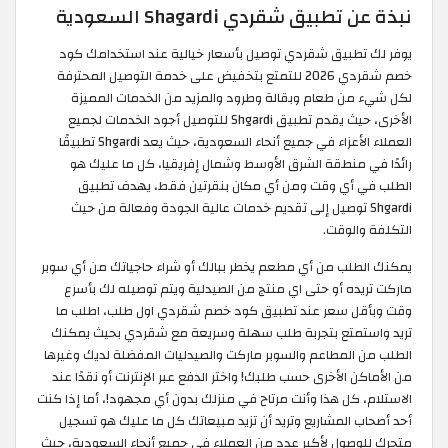
نبذة عن تطبيق شقردي Shagardi السعودية
يوفر لك تطبيق شقردي توصيل بأسعار خيالية عند استخدامك كود
خصم شقردي 2026 للتمتع بتخفيض على خدمة التوصيل المحترفة
لكل شيء من طعام وبقالة وطرود والمزيد من الخدمات المميزة
الأخرى، حيث يقدم تطبيق Shgardi للتوصيل أجود الخدمات لجميع
العملاء الأعزاء في جميع أنحاء السعودية، حيث يعد Shgardi تطبيقًا
رائدًا في منطقة الشرق الأوسط وشمال إفريقيا، كل ما عليك هو
الطلب في أي وقت ومن أي مكان بنقرتين فقط، يهدف تطبيق
Shgardi توصيل إلى تقديم خدمات عالية الجودة وفعالة من حيث
التكلفة والوقت.
يمكنك الطلب من أي مطعم يخطر ببالك أو شراء حاجياتك من أي سوبر
ماركت تريده أو حتى اي منتج من الصيدلية ويتم توصيله لك بأسرع
وقت وبأقل سعر عند تطبيق كود خصم شقردي اول طلب، اطلب ما
تريد واستمتع بتجربة طلب سهلة وسريعة مع شقردي بحيث يمكنك
الطلب من المطاعم والسوبر ماركت والصيدليات المفضلة لديك وغيرها
من الأماكن الأخرى حسب طلبك! واختر الدفع عبر الإنترنت أو نقدًا عند
الاستلام، كل هذا وأنت مرتاح في منزلك بدون أي مجهود!، أما إذا كنت
أحد أصحاب المشاريع وتريد أن تزيد مبيعاتك كل ما عليك هو تسجيل
متجرك للوصول لأكبر عدد من العملاء في جميع أنحاء السعودية، حيث