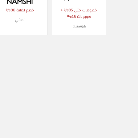
خصومات حتى 85% +
خصم لغاية 80%
كوبونات 15%
نمشي
هوستنجر