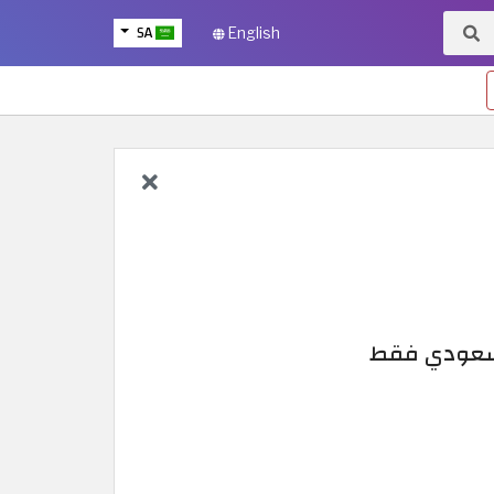
SA
English