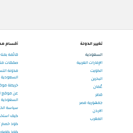
تغيير الدولة
أقسام مم
السعودية
قائمة بمتا
الإمارات العربية
صفقات متا
الكويت
مدونة الت
السعودية
البحرين
خريطة موق
عُمان
عن موقع ا
قطر
السعودية
جمهورية مصر
سياسة الخ
الاردن
كيف استخد
المغرب
كود خصم تر
كود كوبون