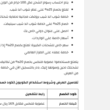
يتم احتساب رسوم الشحن لكل 100 جرام من الوزن الفعلي، ولا يتم التعامل بناءً على الحجم الظاهري.
تمتع بخصم 25% على عطر شوب اند شيب.
خدمة شوب اند شيب بروتكت مجانية لحماية شحنات
خصم 25% على خدمة شوب اند شيب سيليكت.
احصل على عنوان دولي خاص بك
أسعار خاصة على الواردات.
سعر خاص للشحنات الكبيرة: تمتع بخصم 20% إذا زاد وزن الشحنة عن 3 كغ.
خدمة عملاء على الطراز العالمي
لشحنتك لحين وصولها إليك. بادر بالتسجيل الآن في خد
من العرض.
تفاصيل العرض وشروط استخدام الكوبون (كود خصم شوب اند شي
كود الخصم
رابط للتفعيل
قيمة الخصم
عضوية فلكس مقابل 169 ريال سعودي فقط