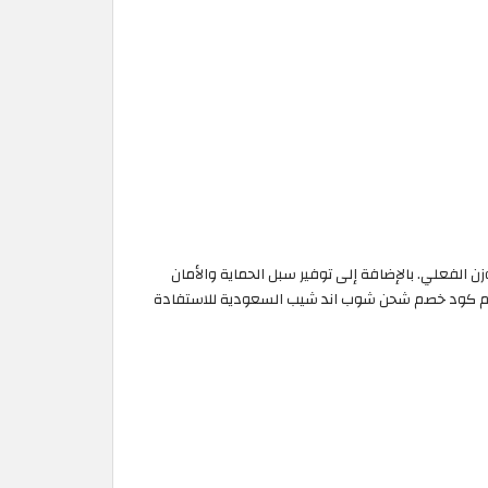
20% من تكاليف الشحن على الشحنات التي يزيد وزنها عن 3 كيلوغرام، وذلك لكل 100 جرام من الوزن الفعلي. بالإضافة إلى توفير سبل الحماية والأمان
دام كود خصم شحن شوب اند شيب السعودية للاستفادة