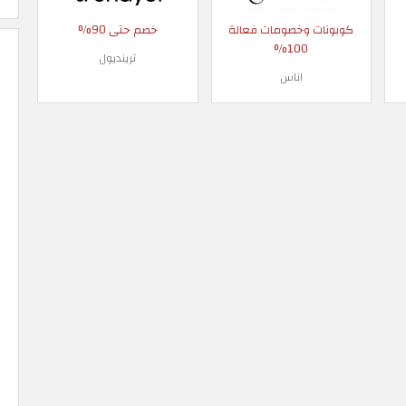
كوبونات وخصومات فعالة
خصم حتى 90%
100%
ترينديول
اناس