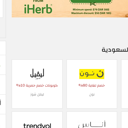
لسعودية
خصم لغاية 80%
كوبونات خصم حصرية 10%
نون
ليفل شوز