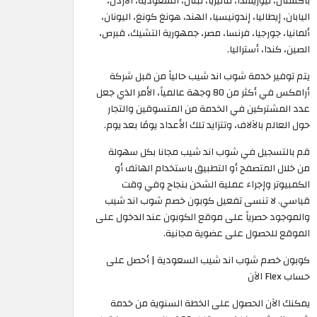
باكستان، نيوزيلاندا، ماليزيا، لبنان، السعودية، الأردن،
اليابان، إيطاليا، إندونيسيا، الهند، هونغ كونغ، اليونان،
ألمانيا، جورجيا، فرنسا، مصر، جمهورية التشيك، قبرص،
الصين، كندا، أستراليا.
يتم توفير خدمة شوب اند شيب حالياً من قبل شركة
أرامكس في أكثر من 80 وجهة عالمياً، الأمر الذي جعل
عدد المشتركين في الخدمة من المتسوقين والتجار
حول العالم بالآلاف، وتتزايد تلك الأعداد يومًا بعد يوم.
قم بالتسجيل في شوب اند شيب مجانا بكل سهولة
من خلال المتصفح أو التطبيق باستخدام الهاتف أو
الكمبيوتر وإجراء عملية الشحن بنجاح وفي وقت
قياسي. لا تنسى تفعيل كوبون خصم شوب اند شيب
والموجود حصرياً على موقع الكوبون عند الدخول على
الموقع للحصول على عضوية مجانية.
كوبون خصم شوب اند شيب السعودية | أحصل على
حساب Flex الآن
يمكنك الآن الحصول على الخطة السنوية من خدمة