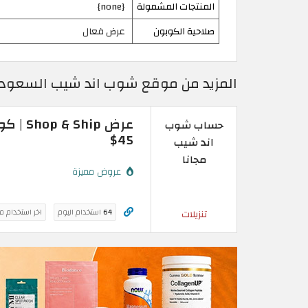
المنتجات المشمولة
{none}
صلاحية الكوبون
عرض فعال
المزيد من موقع شوب اند شيب السعودية 
عرض ip
حساب شوب
45$
اند شيب
مجانا
عروض مميزة
64
استخدام اليوم
اخر استخدام م
تنزيلات