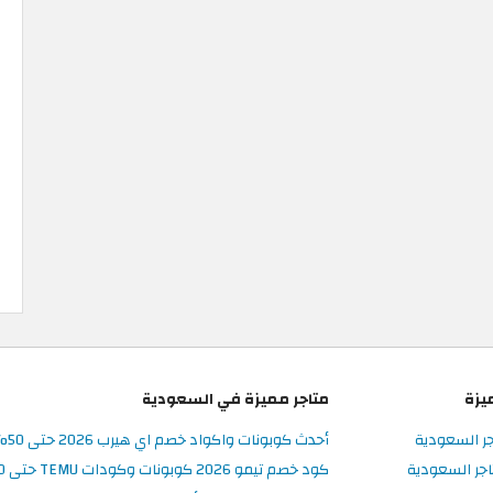
يزة
متاجر مميزة في السعودية
جر السعودية
أحدث كوبونات واكواد خصم اي هيرب 2026 حتى 50% في iHerb السعودية
جر السعودية
كود خصم تيمو 2026 كوبونات وكودات TEMU حتى 90% على الطلبات