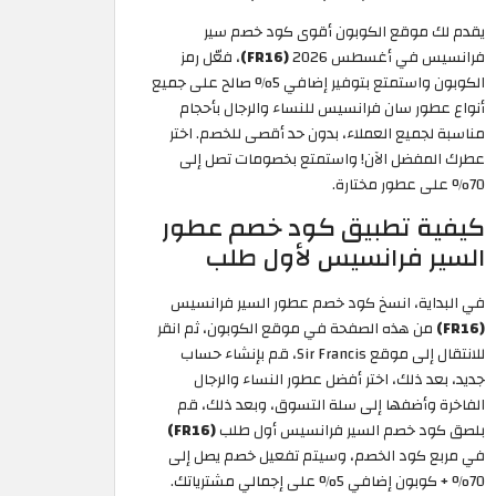
يقدم لك موقع الكوبون أقوى كود خصم سير
فرانسيس في أغسطس 2026
(FR16)
، فعّل رمز
الكوبون واستمتع بتوفير إضافي 5% صالح على جميع
أنواع عطور سان فرانسيس للنساء والرجال بأحجام
مناسبة لجميع العملاء، بدون حد أقصى للخصم. اختر
عطرك المفضل الآن! واستمتع بخصومات تصل إلى
70% على عطور مختارة.
كيفية تطبيق كود خصم عطور
السير فرانسيس لأول طلب
في البداية، انسخ كود خصم عطور السير فرانسيس
(FR16)
من هذه الصفحة في موقع الكوبون، ثم انقر
للانتقال إلى موقع Sir Francis، قم بإنشاء حساب
جديد، بعد ذلك، اختر أفضل عطور النساء والرجال
الفاخرة وأضفها إلى سلة التسوق، وبعد ذلك، قم
بلصق كود خصم السير فرانسيس أول طلب
(FR16)
في مربع كود الخصم، وسيتم تفعيل خصم يصل إلى
70% + كوبون إضافي 5% على إجمالي مشترياتك.