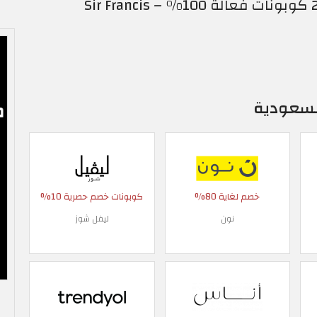
لسعودية
خصم لغاية 80%
كوبونات خصم حصرية 10%
نون
ليفل شوز