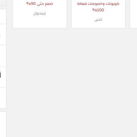
كوبونات وخصومات فعالة
خصم حتى 90%
100%
ترينديول
اناس