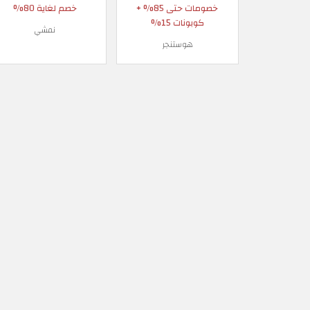
خصومات حتى 85% +
خصم لغاية 80%
كوبونات 15%
نمشي
هوستنجر