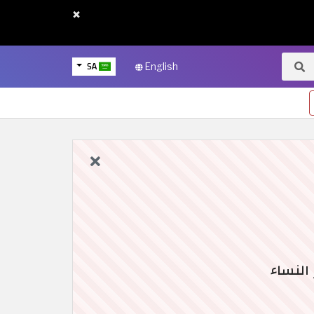
×
SA
English