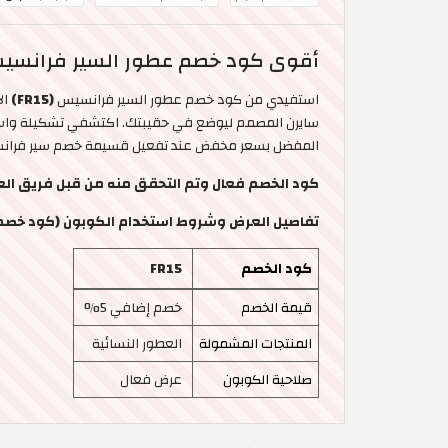
أقوى كود خصم عطور السير فرانسيس ا
استفيدي من كود خصم عطور السير فرانسيس
(FR15)
الأق
سايرن المصمم ليوضع في حقيبتك. اكتشفي تشكيلة واسعة 
المفضل بسعر مخفض عند تفعيل قسيمة خصم سير فرا
كود الخصم فعال وتم التحقق منه من قبل فريق العمل بتاريخ
تفاصيل العرض وشروط استخدام الكوبون (كود خصم Sir Francis السعودية
كود الخصم
FR15
قيمة الخصم
خصم إضافي 5%
المنتجات المشمولة
العطور النسائية
صلاحية الكوبون
عرض فعال