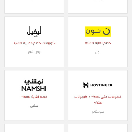
خصم لغاية 80%
كوبونات خصم حصرية 10%
نون
ليفل شوز
خصومات حتى 85% + كوبونات
خصم لغاية 80%
15%
نمشي
هوستنجر