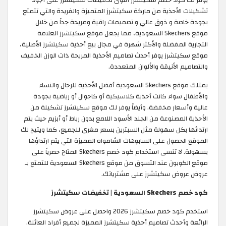
يوفر لك كود خصم سكيتشرز أقوى تخفيضات سكيتشرز على أجود
تشكيلات الأحذية من ماركة سكيتشرز المتميزة والفريدة والتي تتمتع
بجودة خاصة و ذوق عالي و تصميمات راقية ومريحة جداً من خلال
موقع Skechers السعودية، مما يجعل موقع سكيتشرز العلامة
التجارية المفضلة والأكثر شهرة في مجال بيع أحذية سكيتشرز الأصلية،
موقع سكيتشرز يوفر أحدث تصاميم الأحذية المريحة ذات الوزن الخفيف
والتصاميم الأنيقة والألوان المتعددة.
يمتلك موقع Skechers السعودية أفضل الأحذية للرجال والنساء
والأطفال سواء كانت أحذية كلاسيكية أو كاجوال أو رياضية بجودة
عالية وأسعار مخفضة. وأيضاً يوفر لك موقع سكيتشرز تشكيلة من
الأحذية المصنوعة من الجلد الأسود اللامع بدون رباط أو أبزيم حيث يتم
ارتدائها بكل سهولة مثل السبترين بسعر مغري للجميع، كما ويتيح لك
الموقع الحصول على السابوهات الشامواه المميزة التي يتم ارتداؤها
بسهولة. لا تنسى استخدام كود خصم Skechers المتاح حصرياً على
موقع الكوبون عند التسوق من موقع Skechers السعودية للتمتع بـ
عروض عروض سكيتشرز على مشترياتك.
كود خصم Skechers السعودية | تخفيضات سكيتشرز
استخدم كود خصم سكيتشرز 2026 واحصل على عروض سكيتشرز
الرائعة وأحدث تصاميم أحذية سكيتشرز المميزة لجميع أفراد العائلة.