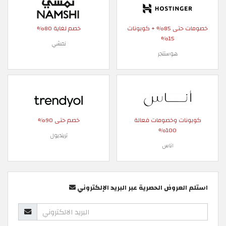
خصومات حتى 85% + كوبونات
خصم لغاية 80%
15%
نمشي
هوستنجر
كوبونات وخصومات فعالة
خصم حتى 90%
100%
ترينديول
اناس
استلم العروض الحصرية عبر البريد الإلكتروني