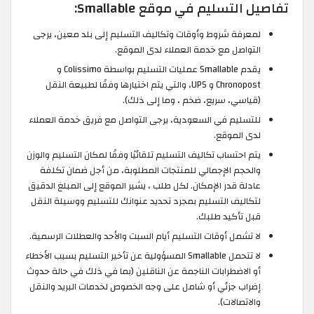
تفاصيل التسليم في موقع Smallable:
لمعرفة شروط وأوقات وتكاليف التسليم إلى بلد معين، يرجى
التواصل مع خدمة العملاء لدى الموقع.
يقدم Smallable عمليات التسليم بواسطة Colissimo و
Chronopost و UPS، والتي يتم اختيارها وفقًا لطبيعة النقل
(قياسي، سريع، ضخم ، وما إلى ذلك).
للتسليم في السعودية، يرجى التواصل مع فريق خدمة العملاء
لدى الموقع.
يتم احتساب تكاليف التسليم تلقائيًا وفقًا لمكان التسليم والوزن
والحجم الإجمالي للمنتجات المطلوبة، من أجل ضمان تكلفة
عادلة قدر الإمكان. لكل طلب ، يشير الموقع إلى المبلغ الدقيق
لتكاليف التسليم بمجرد تحديد عنوانك للتسليم ووسيلة النقل
قبل تأكيد طلبك.
لا تشمل أوقات التسليم أيام السبت والأحد والعطلات الرسمية.
لا تتحمل Smallable المسؤولية عن تأخير التسليم بسبب الأخطاء
أو الاضطرابات الناجمة عن الناقلين (بما في ذلك في حالة حدوث
إضراب جزئي أو شامل على وجه الخصوص لخدمات البريد والنقل
والاتصالات).