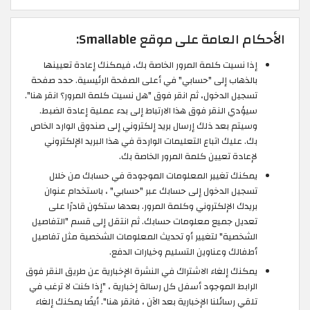
الأحكام العامة على موقع Smallable:
إذا نسيت كلمة المرور الخاصة بك، فيمكنك إعادة تعيينها
بالذهاب إلى "حسابي" في أعلى الصفحة الرئيسية. حدد صفحة
تسجيل الدخول، ثم انقر فوق "هل نسيت كلمة المرور؟ انقر هنا".
سيؤدي النقر فوق هذا الارتباط إلى بدء عملية إعادة الضبط.
وسيتم بعد ذلك إرسال بريد إلكتروني إلى صندوق الوارد الخاص
بك. عليك اتباع التعليمات الواردة في هذا البريد الإلكتروني
لإعادة تعيين كلمة المرور الخاصة بك.
يمكنك تغيير المعلومات الموجودة في حسابك من خلال
تسجيل الدخول إلى حسابك عبر "حسابي" ، باستخدام عنوان
بريدك الإلكتروني وكلمة المرور. بعدها ستكون قادرًا على
تعديل جميع معلومات حسابك. ثم انتقل إلى قسم "التفاصيل
الشخصية" لتغيير أو تحديث المعلومات الشخصية مثل تفاصيل
أطفالك وعناوين التسليم وخيارات الدفع.
يمكنك إلغاء الاشتراك في النشرة الإخبارية عن طريق النقر فوق
الرابط الموجود أسفل كل رسالة إخبارية ، "إذا كنت لا ترغب في
تلقي رسائلنا الإخبارية بعد الآن ، فانقر هنا". أيضًا يمكنك إلغاء