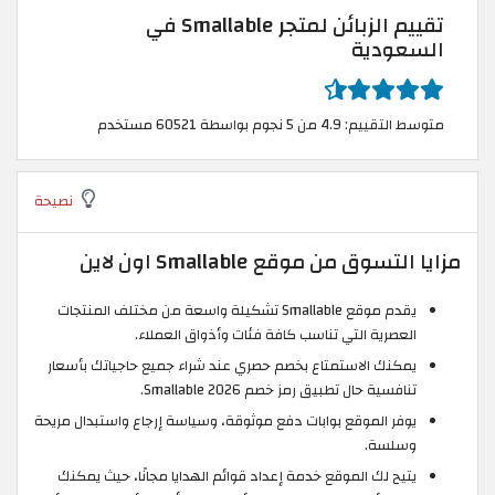
تقييم الزبائن لمتجر Smallable في
السعودية
متوسط التقييم: 4.9 من 5 نجوم بواسطة 60521 مستخدم
نصيحة
مزايا التسوق من موقع Smallable اون لاين
يقدم موقع Smallable تشكيلة واسعة من مختلف المنتجات
العصرية التي تناسب كافة فئات وأذواق العملاء.
يمكنك الاستمتاع بخصم حصري عند شراء جميع حاجياتك بأسعار
تنافسية حال تطبيق رمز خصم Smallable 2026.
يوفر الموقع بوابات دفع موثوقة، وسياسة إرجاع واستبدال مريحة
وسلسة.
يتيح لك الموقع خدمة إعداد قوائم الهدايا مجانًا، حيث يمكنك