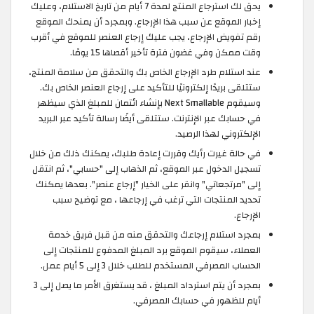
يحق لك استرجاع المنتج لمدة 7 أيام من تاريخ الاستلام، وعليك
إخبار الموقع عن سبب هذا الإرجاع. وبمجرد أن يمنحك الموقع
رقم تفويض الإرجاع، يجب عليك إرجاع العنصر للموقع في أقرب
وقت ممكن وفي غضون فترة تأخير أقصاها 15 يومًا.
عند استلام طرد الإرجاع الخاص بك والتحقق من سلامة المنتج،
ستتلقى بريدًا إلكترونيًا للتأكيد على إرجاع العنصر الخاص بك.
وسيقوم Next Smallable بإنشاء ائتمان للمبلغ الذي سيظهر
في حسابك عبر الإنترنت. ستتلقى أيضًا رسالة تأكيد عبر البريد
الإلكتروني لهذا الرصيد.
في حالة غيرت رأيك وقررت إعادة طلبك، يمكنك ذلك من خلال
تسجيل الدخول عبر الموقع، ثم الذهاب إلى "حسابي"، ثم انتقل
إلى "مرتجعاتي" وانقر على الخيار "إرجاع عنصر". بعدها يمكنك
تحديد المنتجات التي ترغب في إرجاعها ، مع توضيح سبب
الإرجاع.
بمجرد استلام إرجاعك والتحقق منه من قبل فريق خدمة
العملاء، سيقوم الموقع برد المبلغ المدفوع للمنتجات إلى
الحساب المصرفي المستخدم للطلب خلال 3 إلى 5 أيام عمل.
بمجرد أن يتم استرداد المبلغ ، قد يستغرق الأمر ما يصل إلى 3
أيام للظهور في حسابك المصرفي.