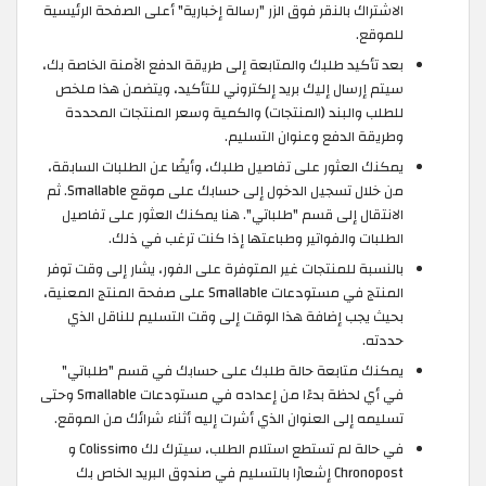
الاشتراك بالنقر فوق الزر "رسالة إخبارية" أعلى الصفحة الرئيسية
للموقع.
بعد تأكيد طلبك والمتابعة إلى طريقة الدفع الآمنة الخاصة بك،
سيتم إرسال إليك بريد إلكتروني للتأكيد، ويتضمن هذا ملخص
للطلب والبند (المنتجات) والكمية وسعر المنتجات المحددة
وطريقة الدفع وعنوان التسليم.
يمكنك العثور على تفاصيل طلبك، وأيضًا عن الطلبات السابقة،
من خلال تسجيل الدخول إلى حسابك على موقع Smallable. ثم
الانتقال إلى قسم "طلباتي". هنا يمكنك العثور على تفاصيل
الطلبات والفواتير وطباعتها إذا كنت ترغب في ذلك.
بالنسبة للمنتجات غير المتوفرة على الفور، يشار إلى وقت توفر
المنتج في مستودعات Smallable على صفحة المنتج المعنية،
بحيث يجب إضافة هذا الوقت إلى وقت التسليم للناقل الذي
حددته.
يمكنك متابعة حالة طلبك على حسابك في قسم "طلباتي"
في أي لحظة بدءًا من إعداده في مستودعات Smallable وحتى
تسليمه إلى العنوان الذي أشرت إليه أثناء شرائك من الموقع.
في حالة لم تستطع استلام الطلب، سيترك لك Colissimo و
Chronopost إشعارًا بالتسليم في صندوق البريد الخاص بك