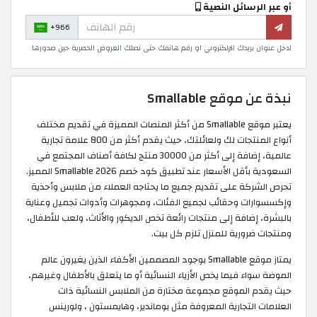
أو عبر الرسائل النصية
+966
ادخل عنوان بريدك الإلكتروني او رقم هاتفك حتى تصلك العروض الحصرية حين صدورها
نبذة عن موقع Smallable
يعتبر موقع Smallable من أكثر المنصات المميزة في تقديم مختلف
أنواع المنتجات لك ولعائلتك، حيث يقدم أكثر من 800 علامة تجارية
عالمية، إضافة إلى أكثر من 30000 منتج لكافة أصناف المجتمع في
السعودية بأقل الأسعار عند تطبيق كود خصم Smallable 2026 المميز.
تحرص الشركة على تقديم جميع ما يحتاجه العملاء من ملابس وأحذية
وإكسسوارات وحقائب لجميع الفئات، ومجوهرات وأدوات تجميل وعناية
بالبشرة، إضافة إلى منتجات رائعة تخص الديكور والأثاث، ولعب للأطفال،
ومنتجات ضرورية للمنزل تلزم كل بيت.
يمتاز موقع Smallable بوجود المصممين الأكفاء الذين يغيرون عالم
الموضة سواء فيما يخص الأزياء النسائية أو ما يتعلق بالأطفال وغيرهم،
حيث يقدم الموقع مجموعة مختارة من الملابس النسائية ذات
العلامات التجارية المعروفة مثل بوماندير، وهايمستون ، ولورينس