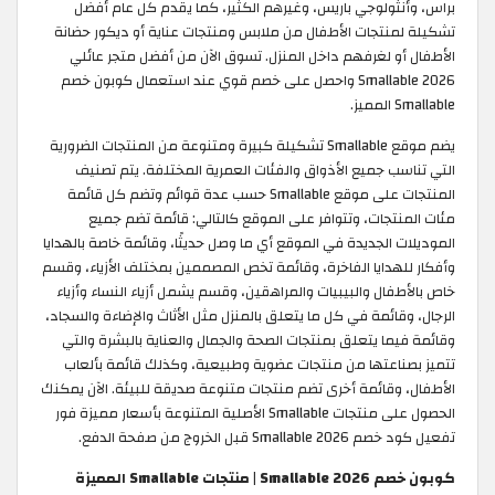
براس، وأنثولوجي باريس، وغيرهم الكثير، كما يقدم كل عام أفضل
تشكيلة لمنتجات الأطفال من ملابس ومنتجات عناية أو ديكور حضانة
الأطفال أو لغرفهم داخل المنزل. تسوق الآن من أفضل متجر عائلي
Smallable 2026 واحصل على خصم قوي عند استعمال كوبون خصم
Smallable المميز.
يضم موقع Smallable تشكيلة كبيرة ومتنوعة من المنتجات الضرورية
التي تناسب جميع الأذواق والفئات العمرية المختلفة. يتم تصنيف
المنتجات على موقع Smallable حسب عدة قوائم وتضم كل قائمة
مئات المنتجات، وتتوافر على الموقع كالتالي: قائمة تضم جميع
الموديلات الجديدة في الموقع أي ما وصل حديثًا، وقائمة خاصة بالهدايا
وأفكار للهدايا الفاخرة، وقائمة تخص المصممين بمختلف الأزياء، وقسم
خاص بالأطفال والبيبيات والمراهقين، وقسم يشمل أزياء النساء وأزياء
الرجال، وقائمة في كل ما يتعلق بالمنزل مثل الأثاث والإضاءة والسجاد،
وقائمة فيما يتعلق بمنتجات الصحة والجمال والعناية بالبشرة والتي
تتميز بصناعتها من منتجات عضوية وطبيعية، وكذلك قائمة بألعاب
الأطفال، وقائمة أخرى تضم منتجات متنوعة صديقة للبيئة. الآن يمكنك
الحصول على منتجات Smallable الأصلية المتنوعة بأسعار مميزة فور
تفعيل كود خصم Smallable 2026 قبل الخروج من صفحة الدفع.
كوبون خصم Smallable 2026 | منتجات Smallable المميزة