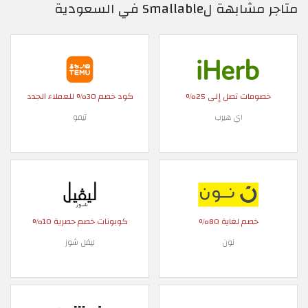
متاجر مشابهة لSmallable في السعودية
خصومات تصل إلى 25%
كود خصم 30% للعملاء الجدد
اي هيرب
تيمو
خصم لغاية 80%
كوبونات خصم حصرية 10%
نون
ليفل شوز