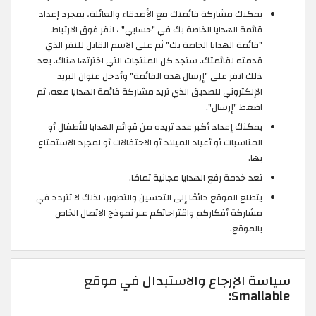
يمكنك مشاركة قائمتك مع الأصدقاء والعائلة، بمجرد إعداد
قائمة الهدايا الخاصة بك في "حسابي" ، انقر فوق الارتباط
"قائمة الهدايا الخاصة بك" ثم على الاسم القابل للنقر الذي
قدمته لقائمتك. ستجد كل المنتجات التي اخترتها هناك. بعد
ذلك انقر على "إرسال هذه القائمة" وأدخل عنوان البريد
الإلكتروني للصديق الذي تريد مشاركة قائمة الهدايا معه، ثم
اضغط "إرسال".
يمكنك إعداد أكبر عدد تريده من قوائم الهدايا للأطفال أو
المناسبات أو أعياد الميلاد أو الاحتفالات أو لمجرد الاستمتاع
بها.
تعد خدمة رفع الهدايا مجانية تمامًا.
يتطلع الموقع دائمًا إلى التحسين والتطوير، لذلك لا تتردد في
مشاركة أفكاركم واقتراحاتكم عبر نموذج الاتصال الخاص
بالموقع.
سياسة الإرجاع والاستبدال في موقع
Smallable: