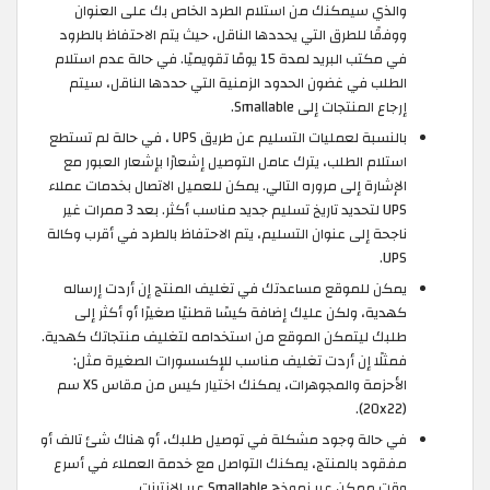
والذي سيمكنك من استلام الطرد الخاص بك على العنوان
ووفقًا للطرق التي يحددها الناقل، حيث يتم الاحتفاظ بالطرود
في مكتب البريد لمدة 15 يومًا تقويميًا. في حالة عدم استلام
الطلب في غضون الحدود الزمنية التي حددها الناقل، سيتم
إرجاع المنتجات إلى Smallable.
بالنسبة لعمليات التسليم عن طريق UPS ، في حالة لم تستطع
استلام الطلب، يترك عامل التوصيل إشعارًا بإشعار العبور مع
الإشارة إلى مروره التالي. يمكن للعميل الاتصال بخدمات عملاء
UPS لتحديد تاريخ تسليم جديد مناسب أكثر. بعد 3 ممرات غير
ناجحة إلى عنوان التسليم، يتم الاحتفاظ بالطرد في أقرب وكالة
UPS.
يمكن للموقع مساعدتك في تغليف المنتج إن أردت إرساله
كهدية، ولكن عليك إضافة كيسًا قطنيًا صغيرًا أو أكثر إلى
طلبك ليتمكن الموقع من استخدامه لتغليف منتجاتك كهدية.
فمثلًا إن أردت تغليف مناسب للإكسسورات الصغيرة مثل:
الأحزمة والمجوهرات، يمكنك اختيار كيس من مقاس XS سم
(20x22).
في حالة وجود مشكلة في توصيل طلبك، أو هناك شئ تالف أو
مفقود بالمنتج، يمكنك التواصل مع خدمة العملاء في أسرع
وقت ممكن عبر نموذج Smallable عبر الإنترنت.