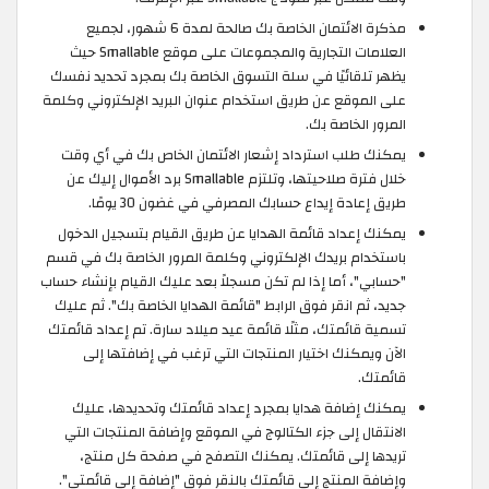
مذكرة الائتمان الخاصة بك صالحة لمدة 6 شهور، لجميع
العلامات التجارية والمجموعات على موقع Smallable حيث
يظهر تلقائيًا في سلة التسوق الخاصة بك بمجرد تحديد نفسك
على الموقع عن طريق استخدام عنوان البريد الإلكتروني وكلمة
المرور الخاصة بك.
يمكنك طلب استرداد إشعار الائتمان الخاص بك في أي وقت
خلال فترة صلاحيتها، وتلتزم Smallable برد الأموال إليك عن
طريق إعادة إيداع حسابك المصرفي في غضون 30 يومًا.
يمكنك إعداد قائمة الهدايا عن طريق القيام بتسجيل الدخول
باستخدام بريدك الإلكتروني وكلمة المرور الخاصة بك في قسم
"حسابي"، أما إذا لم تكن مسجلاً بعد عليك القيام بإنشاء حساب
جديد، ثم انقر فوق الرابط "قائمة الهدايا الخاصة بك". ثم عليك
تسمية قائمتك، مثلًا قائمة عيد ميلاد سارة. تم إعداد قائمتك
الآن ويمكنك اختيار المنتجات التي ترغب في إضافتها إلى
قائمتك.
يمكنك إضافة هدايا بمجرد إعداد قائمتك وتحديدها، عليك
الانتقال إلى جزء الكتالوج في الموقع وإضافة المنتجات التي
تريدها إلى قائمتك. يمكنك التصفح في صفحة كل منتج،
وإضافة المنتج إلى قائمتك بالنقر فوق "إضافة إلى قائمتي".