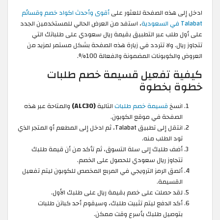
ادخل إلى هذه الصفحة للعثور على
أقوى وأحدث اكواد خصم وقسائم
Talabat في السعودية
، استفد من العرض الحالي للمستخدمين الجدد
على أول طلب عبر التطبيق بقيمة ريال سعودي على طلباتك التي
تتجاوز ريال. ولا تتردد في زيارة هذه الصفحة بشكل مستمر لمزيد من
العروض والكوبونات المضمونة والفعالة 100%.
كيفية تفعيل قسيمة خصم طلبات
خطوة بخطوة
انسخ
قسيمة خصم طلبات
التالية
(ALC30)
والمتاحة عبر هذه
الصفحة في موقع الكوبون.
انتقل إلى تطبيق Talabat، ثم ادخل إلى المطعم أو المتجر الذي
تود الطلب منه.
أضف طلبك إلى سلة التسوق، ثم تأكد من أن قيمة طلبك
تتجاوز ريال سعودي للحصول على الخصم.
ألصق الرمز الترويجي في المربع المخصص للكوبون ليتم تفعيل
القسيمة.
لقد حصلت على خصم بقيمة ريال على طلبك الأول.
أكد الدفع ليتم تثبيت طلبك، وسيقوم أحد كباتن طلبات
بتوصيل طلبك بأسرع وقت ممكن.