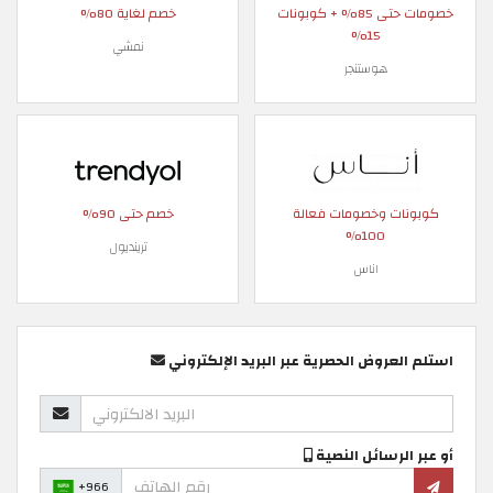
خصومات حتى 85% + كوبونات
خصم لغاية 80%
15%
نمشي
هوستنجر
كوبونات وخصومات فعالة
خصم حتى 90%
100%
ترينديول
اناس
استلم العروض الحصرية عبر البريد الإلكتروني
أو عبر الرسائل النصية
+966