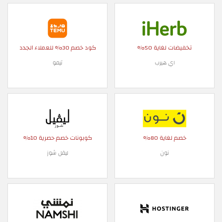
تخفيضات لغاية 50%
كود خصم 30% للعملاء الجدد
اي هيرب
تيمو
خصم لغاية 80%
كوبونات خصم حصرية 10%
نون
ليفل شوز