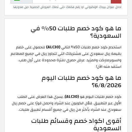
ادخل عنوان بريدك الإلكتروني او رقم هاتفك حتى تصلك العروض الحصرية حين صدورها
ما هو كود خصم طلبات 50% في
السعودية؟
استخدم كود خصم طلبات 50% التالي
(ALC30)
للحصول على خصم
بقيمة ريال سعودي على مشترياتك التي تتجاوز ريال في جميع المطاعم
والسوبرماركت والمزيد. عرض حصري لفترة محدودة على أول طلب.
استفد منه الآن!
ما هو كود خصم طلبات اليوم
6/8/2026؟
كود خصم طلبات اليوم هو
(ALC30)
. يسري هذا العرض على الطلب
الأول عبر التطبيق. فعّل الكوبون عند الشراء واحصل فورًا على خصم ريال
سعودي عند الشراء بأكثر من ريال في جميع أقسام تطبيق طلبات.
أقوى اكواد خصم وقسائم طلبات
السعودية