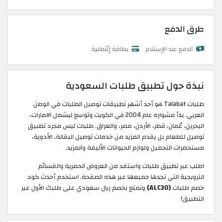
طرق الدفع
الدفع عند الإستلام
بطاقة إئتمانية
نبذة حول تطبيق طلبات السعودية
طلبات Talabat هو أحد أشهر تطبيقات توصيل الطلبات في الوطن
العربي. بدأ مشواره عام 2004 في الكويت وتوسع ليشمل الامارات،
البحرين، عُمان، قطر، الأردن، مصر، والعراق. طلبات ليس مجرد تطبيق
توصيل للطعام بل يقدم المزيد من خدمات توصيل البقالة، الأدوية،
مستحضرات التجميل ولوازم الحيوانات الأليفة والمزيد.
اطلب عبر تطبيق طلبات واستفد من العروض الحصرية والقسائم
الترويجية التي تجدها جميعها عبر هذه الصفحة. استخدم أحدث كود
خصم طلبات
(ALC30)
وتمتع بخصم ريال سعودي على طلبك الأول عبر
التطبيق!