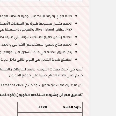
خصم فوري بقيمة 10% على جميع منتجات موقع تمنى السعودية عند تفعيل كود خصم تمنى 2026 الحصري من موقع الكوبون.
NYX، ميلانو، River Island، والموجودة جميعها في متجر واحد.
الخصم يشمل جميع المنتجات سواء التي عليها تخف
الخصم متاح لجميع المستخدمين القدامى والجدد.
يتم تطبيق الخصم في حالة التسوق من الموقع أو 
استمتع بتجربة الشحن في اليوم التالي داخل دولة ال
خصم تمنى 2026 المتاح حصريًا على موقع الكوبون.
كل ما عليك فعله هو تفعيل كود خصم Tamanna 2026 قبل الدفع للاستمتاع بالخصم. بادر بتسجيل الدخول الآن إلى الموقع، واستمتع بتجربة تسوق مذهلة دون الحاجة إلى القلق حول الميزانية.
تفاصيل العرض وشروط استخدام الكوبون (كود خصم تمنى | 10% على جميع
كود الخصم
ACPN