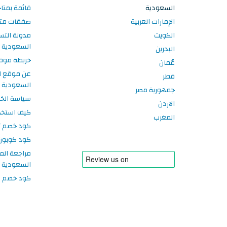
السعودية
قائمة بمتا
الإمارات العربية
صفقات متا
الكويت
مدونة الت
السعودية
البحرين
خريطة موق
عُمان
عن موقع ا
قطر
السعودية
جمهورية مصر
سياسة الخ
الاردن
كيف استخد
المغرب
كود خصم تر
كود كوبون
مراجعة الم
السعودية
كود خصم سبورتر