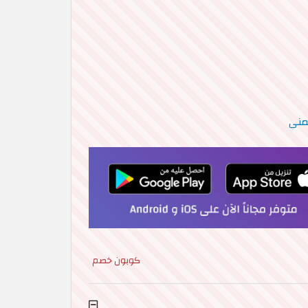
منى
كوبون خصم