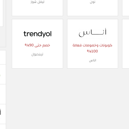
نون
ليفل شوز
كوبونات وخصومات فعالة
خصم حتى 90%
100%
ترينديول
اناس