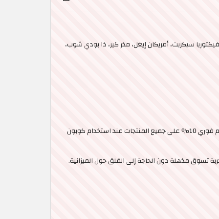
ل البيع بالتجزئة، منها: فيكتوريا سيكريت، أمريكان إيغل، مذر كير، ذا بودي شوب،
تَسَوَّقي أحدث صيحات الموضة التابعة للماركات والعلامات التجارية العالمية المرموقة من موقع Tamanna السعودية واحصلي على خصم فوري 10% على جميع المنتجات عند استخدام كوبون