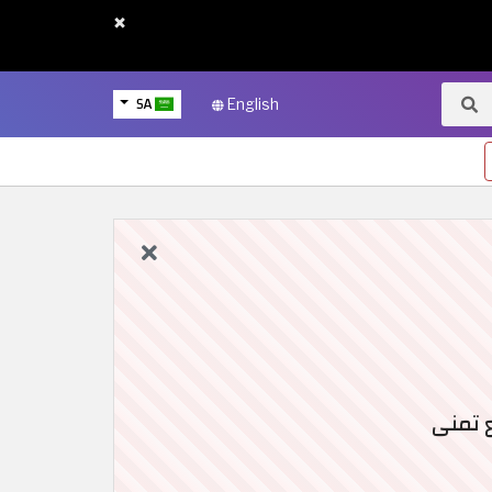
×
SA
English