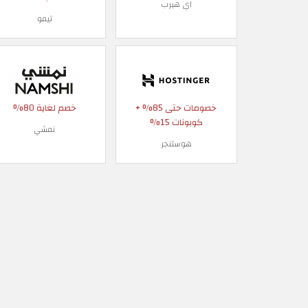
اي هيرب
تيمو
خصومات حتى 85% +
خصم لغاية 80%
كوبونات 15%
نمشي
هوستنجر