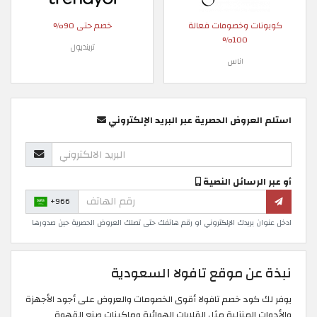
كوبونات وخصومات فعالة
خصم حتى 90%
100%
ترينديول
اناس
استلم العروض الحصرية عبر البريد الإلكتروني
أو عبر الرسائل النصية
+966
ادخل عنوان بريدك الإلكتروني او رقم هاتفك حتى تصلك العروض الحصرية حين صدورها
نبذة عن موقع تافولا السعودية
يوفر لك كود خصم تافولا أقوى الخصومات والعروض على أجود الأجهزة
والأدوات المنزلية مثل القلايات الهوائية وماكينات صنع القهوة