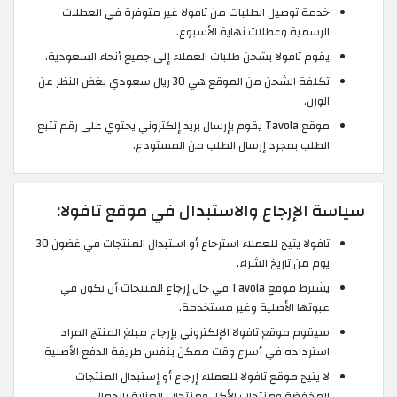
خدمة توصيل الطلبات من تافولا غير متوفرة في العطلات
الرسمية وعطلات نهاية الأسبوع.
يقوم تافولا بشحن طلبات العملاء إلى جميع أنحاء السعودية.
تكلفة الشحن من الموقع هي 30 ريال سعودي بغض النظر عن
الوزن.
موقع Tavola يقوم بإرسال بريد إلكتروني يحتوي على رقم تتبع
الطلب بمجرد إرسال الطلب من المستودع.
سياسة الإرجاع والاستبدال في موقع تافولا:
تافولا يتيح للعملاء استرجاع أو استبدال المنتجات في غضون 30
يوم من تاريخ الشراء.
يشترط موقع Tavola في حال إرجاع المنتجات أن تكون في
عبوتها الأصلية وغير مستخدمة.
سيقوم موقع تافولا الإلكتروني بإرجاع مبلغ المنتج المراد
استرداده في أسرع وقت ممكن بنفس طريقة الدفع الأصلية.
لا يتيح موقع تافولا للعملاء إرجاع أو إستبدال المنتجات
المخفضة ومنتجات الأكل ومنتجات العناية بالجمال.