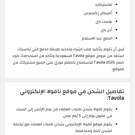
ماستركارد
أمريكان إكسبرس
بوست باي
أبل باي
الدفع عند الاستلام
قبل أن تقوم بتأكيد طلب الشراء وتحديد طريقة الدفع التي تناسبك،
استفد من عروض موقع Tavola السعودية وتأكد من استخدامك كود
خصم Tavola 2026 للاستمتاع بالخصم فوري على جميع مشترياتك من
الموقع.
تفاصيل الشحن في موقع تافولا الإلكتروني
Tavola:
يقوم تافولا بشحن طلبات العملاء من يوم الإثنين إلى السبت
في غضون يوم إلى 5 أيام عمل.
يقوم موقع تافولا الإلكتروني بشحن طلبات العملاء مع تكلفة
الشحن ثابتة ومنخفضة.