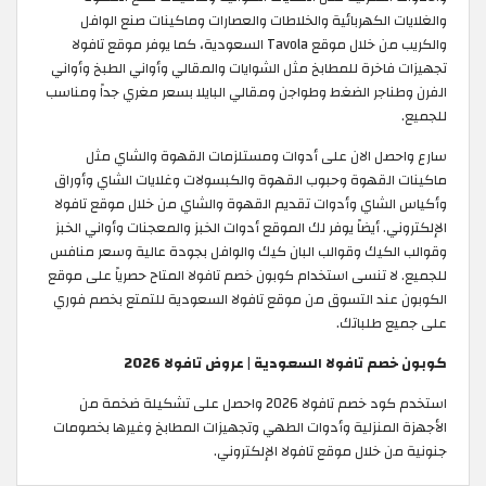
والغلايات الكهربائية والخلاطات والعصارات وماكينات صنع الوافل
والكريب من خلال موقع Tavola السعودية، كما يوفر موقع تافولا
تجهيزات فاخرة للمطابخ مثل الشوايات والمقالي وأواني الطبخ وأواني
الفرن وطناجر الضغط وطواجن ومقالي البايلا بسعر مغري جداً ومناسب
للجميع.
سارع واحصل الان على أدوات ومستلزمات القهوة والشاي مثل
ماكينات القهوة وحبوب القهوة والكبسولات وغلايات الشاي وأوراق
وأكياس الشاي وأدوات تقديم القهوة والشاي من خلال موقع تافولا
الإلكتروني. أيضاً يوفر لك الموقع أدوات الخبز والمعجنات وأواني الخبز
وقوالب الكيك وقوالب البان كيك والوافل بجودة عالية وسعر منافس
للجميع. لا تنسى استخدام كوبون خصم تافولا المتاح حصرياً على موقع
الكوبون عند التسوق من موقع تافولا السعودية للتمتع بخصم فوري
على جميع طلباتك. ​
كوبون خصم تافولا السعودية | عروض تافولا 2026
استخدم كود خصم تافولا 2026 واحصل على تشكيلة ضخمة من
الأجهزة المنزلية وأدوات الطهي وتجهيزات المطابخ وغيرها بخصومات
جنونية من خلال موقع تافولا الإلكتروني.