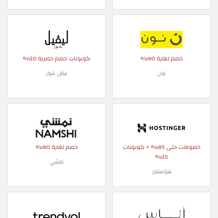
خصم لغاية 80%
كوبونات خصم حصرية 10%
نون
ليفل شوز
خصومات حتى 85% + كوبونات
خصم لغاية 80%
15%
نمشي
هوستنجر