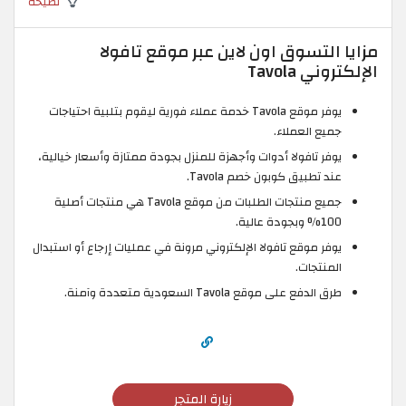
نصيحة
مزايا التسوق اون لاين عبر موقع تافولا
الإلكتروني Tavola
يوفر موقع Tavola خدمة عملاء فورية ليقوم بتلبية احتياجات
جميع العملاء.
يوفر تافولا أدوات وأجهزة للمنزل بجودة ممتازة وأسعار خيالية،
عند تطبيق كوبون خصم Tavola.
جميع منتجات الطلبات من موقع Tavola هي منتجات أصلية
100% وبجودة عالية.
يوفر موقع تافولا الإلكتروني مرونة في عمليات إرجاع أو استبدال
المنتجات.
طرق الدفع على موقع Tavola السعودية متعددة وآمنة.
زيارة المتجر