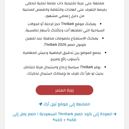
ممتعة على عربة تقليدية ذات علامة تجارية لتحظى
بفرصة التعرف على العادات والثقافة والقصص المحلية
من دليل إعلامي مشهور.
يمكنك موقع Thrillark حجز الرحلة أو الجولات
السياحية التي تفضلها أنت وعائلتك بأسعار تنافسية.
يمكنك الاستمتاع بخصومات مذهلة عند تفعيل
كوبون خصم Thrillark 2026.
يجمع الموقع بين تحقيق الرفاهية وعيش المغامرة
بأسلوب رائع ومريح.
يوفر Thrillark سياسة إرجاع واستبدال مرنة للتذاكر،
بحيث لو طرأ لك ظرف ما بإمكانك استبدال تذكرتك. ​
زيارة المتجر
المتابعة إلى موقع ثريل أرك
العودة إلى كود خصم Thrillark السعودية | خصم يصل إلى
50% + 10%