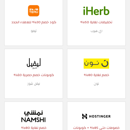
تخفيضات لغاية 50%
كود خصم 30% للعملاء الجدد
اي هيرب
تيمو
خصم لغاية 80%
كوبونات خصم حصرية 10%
نون
ليفل شوز
خصومات حتى 85% + كوبونات
خصم لغاية 80%