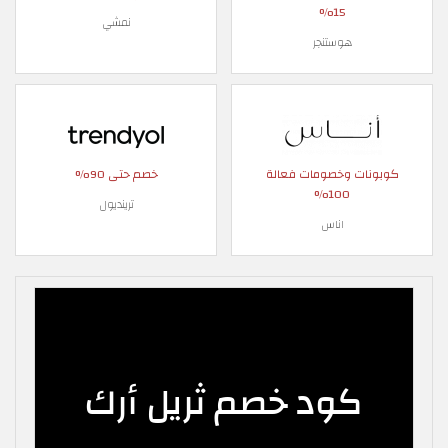
15%
نمشي
هوستنجر
كوبونات وخصومات فعالة
خصم حتى 90%
100%
ترينديول
اناس