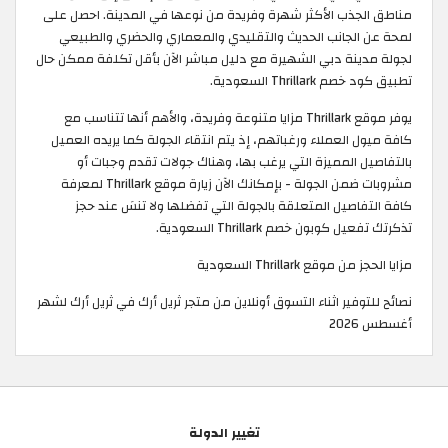
مناطق الجذب الأكثر شهرة وفريدة من نوعها في المدينة. احصل على
لمحة عن الجانب الحديث والتقليدي والمعماري والحضري والطبيعي
لجولة مدينة دبي الشهيرة مع دليل مباشر الآن بأقل تكلفة ممكن حال
تطبيق كود خصم Thrillark السعودية.
يوفر موقع Thrillark مزايا متنوعة وفريدة، والأهم أنها تتناسب مع
كافة ميول العملاء ورغباتهم، إذ يتم انتقاء الجولة كما يريده العميل
بالتفاصيل المميزة التي يرغب بها، وهناك جولات تقدم وجبات أو
مشروبات ضمن الجولة - بإمكانك الآن زيارة موقع Thrillark لمعرفة
كافة التفاصيل المتعلقة بالجولة التي تفضلها ولا تنسَ عند حجز
تذكرتك تفعيل كوبون خصم Thrillark السعودية.
مزايا الحجز من موقع Thrillark السعودية
نصائح للتوفير اثناء التسوق أونلاين من متجر ثريل أرك في ثريل أرك لشهر
أغسطس 2026
تغيير الدولة