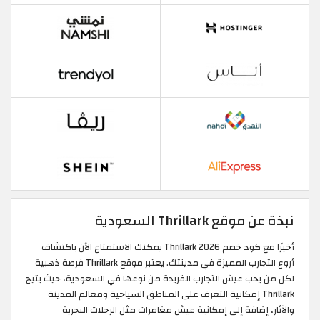
نبذة عن موقع Thrillark السعودية
أخيرًا مع كود خصم Thrillark 2026 يمكنك الاستمتاع الآن باكتشاف
أروع التجارب المميزة في مدينتك. يعتبر موقع Thrillark فرصة ذهبية
لكل من يحب عيش التجارب الفريدة من نوعها في السعودية، حيث يتيح
Thrillark إمكانية التعرف على المناطق السياحية ومعالم المدينة
والآثار، إضافة إلى إمكانية عيش مغامرات مثل الرحلات البحرية