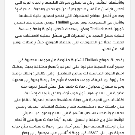
والأنشطة المائية، وكل ما يتعلق بجولات الطبيعة والحياة البرية التي
تعطي الإنسان متنفس هادئ بعيدًا عن جو المدن والحياة الصاخبة، إذ
يعد من أفضل مواقع المغامرات التي تخضع لمعايير عالية للسلامة
والأمن في السعودية. يوفر موقع Thrillark عروض مميزة عند تفعيل
كوبون خصم Thrillark والذي يساعدك لتحظى بتجربة رائعة وسلسة
للغاية بفضل العديد من المميزات التي تسهّل عملية الاكتشاف على
العملاء فضلًا عن الخصومات التي يقدمها الموقع، حيث بإمكانك توفير
قدر من المال.
يقدم لك موقع Thrillark تشكيلة متنوعة من الجولات الحصرية في
جميع أنحاء المدينة متوفرة على الموقع بأسعار مختلفة بحيث يمكنك
اختيار الجولة المناسبة لك بكامل التفاصيل، وهي كالتالي: رحلات يومية
مثل زيارة برج خليفة، جولات متعددة الأيام مثل رحلة بحرية إلى المارينا
وجولة سفاري صحراوي، جولات خاصة مثل عيش أفضل تجربة حنة
عضوية في العالم، هوب أون هوب أوف والذي يتيح لك إمكانية
اكتشاف دبي المبهرة في جولة لمشاهدة معالم المدينة بالقفز على
متن حافلات حمراء مكشوفة، كما ويمكنك اكتشاف المدينة وبعض
المعالم وناطحات السحاب الشهيرة في العالم بالمرور عبر المباني
الرائعة مثل برج خليفة والسوق القديم، أيضًا جولات سيرًا على الأقدام
مثل الرحلات الثقافية حول أقدم أحياء دبي، وجولات سياحية مثل جولة
مدينة دبي التي تأخذك في جولة لا تُنسى على الإطلاق إلى بعض