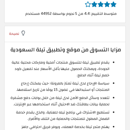
متوسط التقييم: 4.4 من 5 نجوم بواسطة 44952 مستخدم
نصيحة
مزايا التسوق من موقع وتطبيق تيلة السعودية
يقدم تطبيق تيلة للتسوق منتجات أصلية وماركات محلية عالية
الجودة، ويمكنك الحصول عليها بأقل الأسعار عند تفعيل كود
خصم تيلة أثناء الدفع.
سياسة الإرجاع لدى تيلة تمتاز بالمرونة؛ حيث يمكنك إرجاع
المنتجات أو استبدالها في غضون 15 يومًا من تاريخ استلامها.
تتعدد وسائل الدفع الآمن لدى تيلة من خلال بوابات دفع مشفرة
لحماية بيانات بطاقتك ضد الاحتيال أثناء استخدامها عبر الإنترنت.
تستطيع الاشتراك في برنامج تيله للعناية، والذي يقدم خدمة
الضمان المطول للمنتجات والحماية من التلف والأضرار.
يهتم متجر تيلة بخدمة العملاء، ويوفر فريق احترافي جاهز