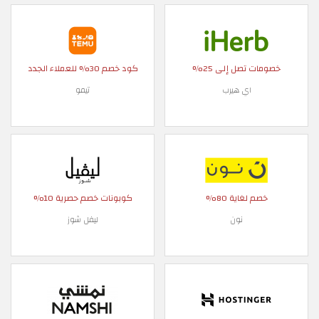
خصومات تصل إلى 25%
كود خصم 30% للعملاء الجدد
اي هيرب
تيمو
خصم لغاية 80%
كوبونات خصم حصرية 10%
نون
ليفل شوز