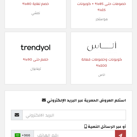
خصومات حتى 85% + كوبونات
خصم لغاية 80%
15%
نمشي
هوستنجر
كوبونات وخصومات فعالة
خصم حتى 90%
100%
ترينديول
اناس
استلم العروض الحصرية عبر البريد الإلكتروني
أو عبر الرسائل النصية
+966