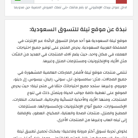
ادخل عنوان بريدك الإلكتروني او رقم هاتفك حتى تصلك العروض الحصرية حين صدورها
نبذة عن موقع تيلة للتسوق السعودية:
موقع تيلة السعودية هو أحد مراكز التسوق الرائدة عبر الإنترنت في
المملكة العربية السعودية. يحرص المتجر على توفير جميع احتياجات
العملاء في مكان واحد، حيث يضم آلاف المنتجات في العديد من الفئات
مثل الأزياء والإلكترونيات ومستلزمات المنزل وغيرها.
تنتمي منتجات موقع تيلة لأفضل الماركات العالمية المشهورة في
جميع المجالات، مثل: سامسونج، آبل، سوني، رايبان، بيسوس، إل دينو،
جويروم، وغيرها. ستجد جميع احتياجاتك حتمًا في متجر تيلة؛ حيث يحرص
الموقع على تغطية كافة جوانب الحياة ويتمثل ذلك في تنوع
المنتجات، ومنها: الأزياء والأحذية النسائية والرجالية، الساعات، النظارات،
الإكسسوارات، جميع أنواع الإلكترونيات وإكسسواراتها، مستلزمات
المطبخ والمنزل، منتجات الصحة والعناية، المكياج، العطور، بالإضافة
إلى تيله العاب وغيرها من المنتجات الأخرى.
لِخوض تجربة تسوق أكثر مرونة وفاعلية؛ يمكنك تحميل تطبيق تيلة