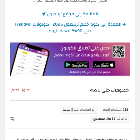
انسخ الكود واستخدمه عند انهاء عملية الشراء
المتابعة إلى موقع ترينديول
العودة إلى كود خصم ترينديول 2026 | كوبونات Trendyol
حتى 90% فعالة اليوم
خصومات حتى 50%
كوبون خصم
112
استخدام اليوم
اخر استخدام منذ
5 ساعة
اخر توفير
18 ريال سعودي
يقدم موقع الكوبون افضل عروض واكواد خصم ترينديول السعودية