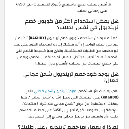
أكمل عملية الدفع، واستمتع بأقوى التخفيضات حتى 90%
على إجمالي الطلب.
هل يمكن استخدام اكثر من كوبون خصم
ترينديول في نفس الطلب؟
رغم أنه لا يمكن استخدام كوبون خصم ترينديول
(RAGHDX)
أكثر من
مرة في الطلب الواحد، إلا أنه يمكنك إعادة استخدام الكود على عدد
غير محدود من الطلبات المستقبلة. والذي يميز قسيمة الخصم التي
نقدمها أنها لا تتطلب حد أدنى للطلب أو حد اقصى للخصم، ويعمل
على جميع المنتجات من مختلف الأقسام دون استثناء!
هل يوجد كود خصم ترينديول شحن مجاني
فعال؟
نعم، يمكنك الآن استخدام
كوبون ترينديول شحن مجاني
التالي:
(RAGHDX)
على المنتجات التي تحمل اشارة "شحن مجاني"، كما
يمكنك الاستفادة من عرض "شحن مجاني عند شراء 3 منتجات"،
بالإضافة إلى خصومات قوية تصل إلى 50% على مختلف الاقسام.
اطلب الآن واستفد من توصيل مجاني وسريع إلى السعودية.
لماذا لا يعمل رمز خصم ترينديول على طلبك؟