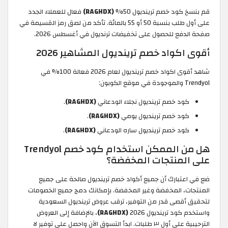
قم بنسخ كود خصم ترينديول 50%
(RAGHDX)
فعال للعملاء الجدد
على أول طلب بنسبة 50 أو 55 بالمائة. تأكد من لصق رمز القسيمة في
صفحة الدفع للحصول على تخفيضات ترنديول في أغسطس 2026.
أقوى اكواد خصم ترينديول المشاهير 2026
شاهد أقوى اكواد خصم ترينديول لعام 2026 فعالة 100% في
Trendyol والموجودة في موقع الكوبون:
كود خصم ترينديول نجلاء الودعاني
(RAGHDX)
.
كود خصم ترينديول يومي
(RAGHDX)
.
كود خصم ترينديول ساره الودعاني
(RAGHDX)
.
هل من الممكن استخدام كود خصم Trendyol
على المنتجات المخفضة؟
ضع في اعتبارك أن جميع أكواد خصم ترينديول صالحة على جميع
المنتجات، المخفضة وغير المخفضة. بإمكانك دمج جميع الخصومات
لتحقيق أقصى قدر من التوفير، ترقب عروض ترينديول السعودية
واستخدم كود ترينديول 2026
(RAGHDX)
،
بالإضافة إلى العروض
الترحيبية على أول ٣ طلبات. ابدأ التسوق الآن واحصل على توفير لا