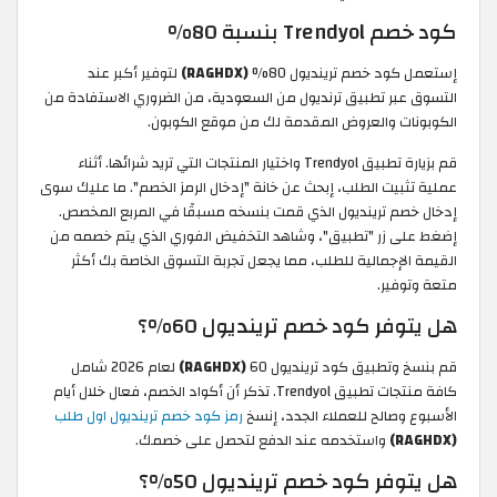
كود خصم Trendyol بنسبة 80%
إستعمل كود خصم ترينديول 80%
(RAGHDX)
لتوفير أكبر عند
التسوق عبر تطبيق ترنديول من السعودية، من الضروري الاستفادة من
الكوبونات والعروض المقدمة لك من موقع الكوبون.
قم بزيارة تطبيق Trendyol واختيار المنتجات التي تريد شرائها. أثناء
عملية تثبيت الطلب، إبحث عن خانة "إدخال الرمز الخصم". ما عليك سوى
إدخال خصم ترينديول الذي قمت بنسخه مسبقًا في المربع المخصص.
إضغط على زر "تطبيق"، وشاهد التخفيض الفوري الذي يتم خصمه من
القيمة الإجمالية للطلب، مما يجعل تجربة التسوق الخاصة بك أكثر
متعة وتوفير.
هل يتوفر كود خصم ترينديول 60%؟
قم بنسخ وتطبيق كود ترينديول 60
(RAGHDX)
لعام 2026 شامل
كافة منتجات تطبيق Trendyol. تذكر أن أكواد الخصم، فعال خلال أيام
الأسبوع وصالح للعملاء الجدد، إنسخ
رمز كود خصم ترينديول اول طلب
(RAGHDX)
واستخدمه عند الدفع لتحصل على خصمك.
هل يتوفر كود خصم ترينديول 50%؟