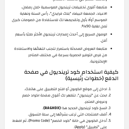
متابعة أقوى تخفيضات ترينديول الموسمية خلال رمضان،
الاعياد، الجمعة البيضاء "بلاك فرايدي"، رأس السنة ونهاية
الموسم أولًا بأول وتقديمها لك للاستفادة من خصومات كبرى
تصل لغاية 90%.
الوصول السريع إلى أحدث إصدارات ترينديول الأكثر طلبًا بأسعار
أقل.
متابعة العروض المحدثة باستمرار لتجنب انتهائها والاستفادة
من فرص التوفير الحصرية بسرعة في مختلف المتاجر
الإلكترونية.
كيفية استخدام كود ترينديول في صفحة
الدفع (خطوات رئيسية)
ادخل إلى موقع الكوبون أو افتح التطبيق على هاتفك.
ابحث عن "ترينديول"، لتظهر لك أقوى صفحة اكواد خصم
وعروض المتجر.
انسخ كود ترينديول الجديد هذا
(RAGHDX)
.
أضف المنتجات التي ترغب بشرائها إلى سلة التسوق.
أدخل الكوبون في خانة "كود الخصم" (Promo Code)، ثم اضغط
على "تطبيق" (Apply).