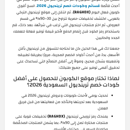
أحدث قائمة
قسائم وكودات خصم ترينديول 2026
. انسخ أقوى
كوبون فعال اليوم
(RAGHDX)
، ثم انتقل إلى موقع ترينديول التركي
بالعربي، اكتشف تخفيضات حصرية تتراوح بين 30–90% في قسم
العروض، ثم اختر منتجات ترينديول التي ترغب في شرائها، بعد ذلك، قم
باستخدام رمز الكود قبل إتمام الدفع لأكبر قيمة توفير فعالة للعملاء
الجدد والحاليين.
جمعنا لك في هذا الدليل كل ما تحتاجه للتسوق من ترينديول بأقل
الأسعار، بدءً من أحدث أكواد الخصم المجربة، مرورًا بطريقة تطبيقه
وتفعيله بشكل صحيح، وصولاً إلى أفضل النصائح التي تساعدك على
تحقيق أقصى توفير على جميع طلباتك:
لماذا تختار موقع الكوبون للحصول على أفضل
كودات خصم ترينديول السعودية 2026؟
تحديث يومي لأحدث كوبونات وعروض ترينديول 2026 في
السعودية بعد تجربتها والتأكد من فعاليتها من قبل فريق
العمل.
يمنحك رمز ترويجي ترينديول
(RAGHDX)
تخفيضات قوية على
منتجات مختارة تصل إلى 90%، بما يشمل المنتجات المخفّضة
وكاملة السعر في مختلف الأقسام.