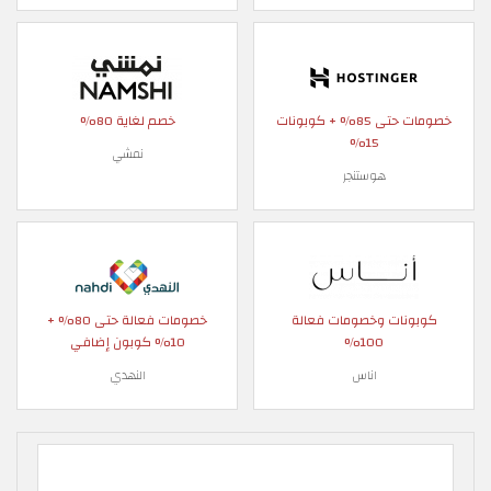
خصومات حتى 85% + كوبونات
خصم لغاية 80%
15%
نمشي
هوستنجر
كوبونات وخصومات فعالة
خصومات فعالة حتى 80% +
100%
10% كوبون إضافي
اناس
النهدي