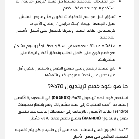
اختر المنتجات المخفّضة مسبقًا من قسم "عروض خيالية"، ثم
استخدم الكود لمضاعفة الخصم.
تسوّق خلال مواسم التخفيضات الكبرى مثل عروض الفلاش
سيل، الجمعة البيضاء "بلاك فرايدي"، رمضان، الأعياد،
كريسماس، نهاية السنة، وغيرها للحصول على أفضل الأسعار
المخفضة.
لا تقسّم طلباتك؛ اجمعها في سلة واحدة لتوفّر رسوم الشحن
مع خصم قوي على كامل الطلب وتحقق أفضل قيمة على
مشترياتك.
تابع صفحة ترينيدول على موقع الكوبون باستمرار لتكون أول
من يحصل على أحدث العروض قبل انتهائها.
ما هو كود خصم ترينديول 70%؟
استخدم كود خصم ترينديول 70%:
(RAGHDX)
في السعودية لأقصى
إستفادة، أضف المنتجات إلى سلة مشترياتك وقم بانتظار تخفيضات
Trendyol نهاية الأسبوع، بالإضافة إلى خصومات إضافية عند تطبيق
كوبون ترينديول:
(RAGHDX)
وتمتع بخصم لغاية 70% فأكثر.
**هذا الكوبون فعال للعملاء الجدد على أول طلب، ولكن يتم تفعيله
للعملاء العائدين في بعض الأحيان.