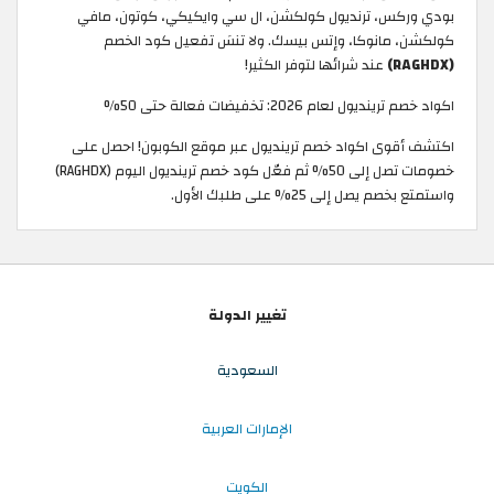
بودي وركس، ترنديول كولكشن، ال سي وايكيكي، كوتون، مافي
كولكشن، مانوكا، وإتس بيسك. ولا تنسَ تفعيل كود الخصم
(RAGHDX)
عند شرائها لتوفر الكثير!
اكواد خصم ترينديول لعام 2026: تخفيضات فعالة حتى 50%
اكتشف أقوى اكواد خصم ترينديول عبر موقع الكوبون! احصل على
خصومات تصل إلى 50% ثم فعّل كود خصم ترينديول اليوم (RAGHDX)
واستمتع بخصم يصل إلى 25% على طلبك الأول.
تغيير الدولة
السعودية
الإمارات العربية
الكويت