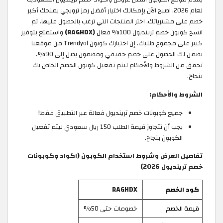
لعام 2026. اصبح الآن بإمكانك اختيار أفضل رمز ترويجي يمنحك أكبر
خصم على مشترياتك. اختر المنتجات التي ترغب بالحصول عليها، ثم
انسخ كوبون خصم ترينديول 100% فعال
(RAGHDX)
واستمتع بتوفير
كبير على مجموع طلبك. إن اختيارك كوبون Trendyol من موقعنا
يضمن لك الحصول على خصم حقيقي ومضمون يصل إلى 90%،
تحقق من الشروط والأحكام ليتم تفعيل كوبون الخصم الخاص بك
بنجاح.
الشروط والأحكام:
جميع كوبونات خصم ترينديول فعالة عبر التطبيق فقط!
يجب أن تتجاوز قيمة الطلب 150 ريال سعودي ليتم تفعيل
الكوبون بنجاح.
تفاصيل العرض وشروط استخدام الكوبون (اكواد وكوبونات
خصم ترينديول 2026)
كود الخصم
RAGHDX
قيمة الخصم
خصومات حتى 50%