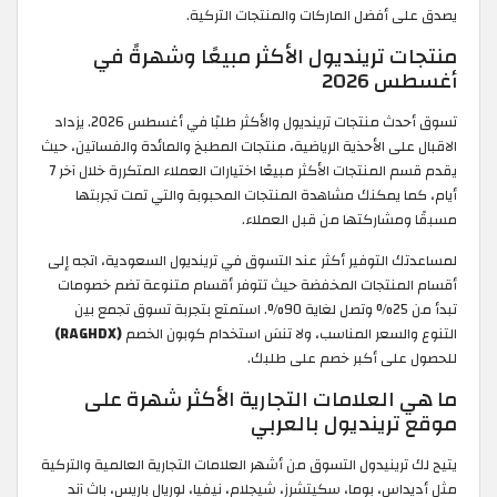
يصدق على أفضل الماركات والمنتجات التركية.
منتجات ترينديول الأكثر مبيعًا وشهرةً في
أغسطس 2026
تسوق أحدث منتجات ترينديول والأكثر طلبًا في أغسطس 2026. يزداد
الاقبال على الأحذية الرياضية، منتجات المطبخ والمائدة والفساتين، حيث
يقدم قسم المنتجات الأكثر مبيعًا اختيارات العملاء المتكررة خلال آخر 7
أيام، كما يمكنك مشاهدة المنتجات المحبوبة والتي تمت تجربتها
مسبقًا ومشاركتها من قبل العملاء.
لمساعدتك التوفير أكثر عند التسوق في ترينديول السعودية، اتجه إلى
أقسام المنتجات المخفضة حيث تتوفر أقسام متنوعة تضم خصومات
تبدأ من 25% وتصل لغاية 90%. استمتع بتجربة تسوق تجمع بين
التنوع والسعر المناسب، ولا تنسَ استخدام كوبون الخصم
(RAGHDX)
للحصول على أكبر خصم على طلبك.
ما هي العلامات التجارية الأكثر شهرة على
موقع ترينديول بالعربي
يتيح لك ترينيدول التسوق من أشهر العلامات التجارية العالمية والتركية
مثل أديداس، بوما، سكيتشرز، شيجلام، نيفيا، لوريال باريس، باث آند