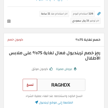
126
استخدام اليوم
اخر استخدام منذ
11 ساعة
اخر توفير
15 ريال سعودي
خصم لغاية 75%
كوبون خصم
رمز خصم ترينديول فعال لغاية 75% على ملابس
الأطفال
عروض مميزة
كوبون موثق
نسخ
انسخ الكود واستخدمه عند انهاء عملية الشراء
المتابعة إلى موقع ترينديول