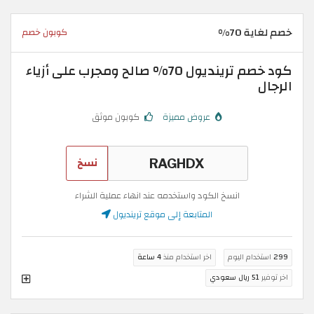
خصم لغاية 70%
كوبون خصم
كود خصم ترينديول 70% صالح ومجرب على أزياء
الرجال
عروض مميزة
كوبون موثق
نسخ
انسخ الكود واستخدمه عند انهاء عملية الشراء
المتابعة إلى موقع ترينديول
299
استخدام اليوم
اخر استخدام منذ
4 ساعة
اخر توفير
51 ريال سعودي