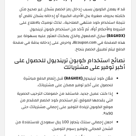
قد لا يعمل الكوبون بسبب إدخال رمز الخصم بشكل غير صحيح مثل
كتابته بحروف صغيرة بدل الأحرف الكبيرة أو إدخاله بشكل ناقص أو
نتيجة استخدام كود منتهي الصلاحية،. لذلك نوصيك بالاطلاع على
الشروط والأحكام أولًا، ثم تأكد من استخدام كوبون ترينديول
(RAGHDX)
ساري المفعول والذي يمكنك العثور عليه بسهولة عبر
هذه الصفحة في Alcoupon.com، واحرص على إدخاله بدقة في صفحة
الدفع ليتم تطبيق الخصم بنجاح.
نصائح استخدام كوبون ترينديول للحصول على
أكبر توفير على مشترياتك
فعّل كود ترينيدول
(RAGHDX)
قبل إتمام الدفع مباشرة
للحصول على أكبر توفير ممكن على مشترياتك.
إذا كنت عميل جديد، فاستفد من خصومات الترحيب الحصرية
التي يقدمها الموقع، ثم استخدم كود الخصم المقدم من
موقع الكوبون لزيادة التوفير على إجمالي مشترياتك حتى
90%.
اجعل إجمالي سلتك يتجاوز 100 ريال سعودي للاستفادة من
الشحن المجاني وتوفير رسوم التوصيل.