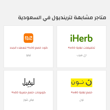
متاجر مشابهة لترينديول في السعودية
تخفيضات لغاية 50%
كود خصم 30% للعملاء الجدد
اي هيرب
تيمو
خصم لغاية 80%
كوبونات خصم حصرية 10%
نون
ليفل شوز