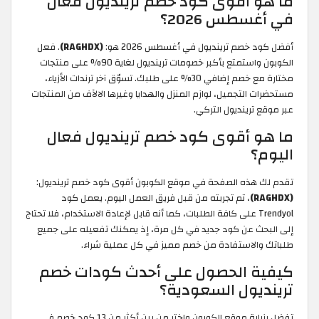
ما هو أقوى كود خصم ترينديول فعال
في أغسطس 2026؟
أفضل كود خصم ترينديول في أغسطس 2026 هو:
(RAGHDX)
. فعل
الكوبون واستمتع بأكبر خصومات ترينديول لغاية 90% على منتجات
مختارة مع خصم إضافي 30% على طلبك. تسوّق آخر ترندات الأزياء،
مستحضرات التجميل، لوازم المنزل والهدايا وغيرها الالآف من المنتجات
عبر موقع ترينديول التركي.
ما هو أقوى كود خصم ترينديول فعال
اليوم؟
تقدم لك هذه الصفحة في موقع الكوبون أقوى كود خصم ترينديول:
(RAGHDX)
، تم تجربته من قبل فريق العمل اليوم. يعمل كود
Trendyol على كافة الطلبات، كما أنه قابل لإعادة الاستخدام، فلا تحتاج
إلى البحث عن كود جديد في كل مرة، إذ يمكنك تفعيله على جميع
طلباتك والاستفادة من خصم مميز في كل عملية شراء.
كيفية الحصول على أحدث كودات خصم
ترينديول السعودية؟
تفضل بزيارة موقع الكوبون واختر من بين أكثر من 13 كود خصم في