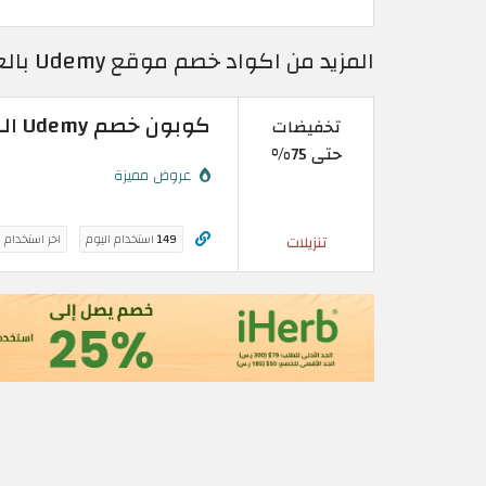
المزيد من اكواد خصم موقع Udemy بالعربي | فعل كود خصم يوديمي 2026
كوبون خصم Udemy السعودية لجميع الكورسات | حتى 75%
تخفيضات
حتى 75%
عروض مميزة
149
استخدام اليوم
اخر استخدام 
تنزيلات