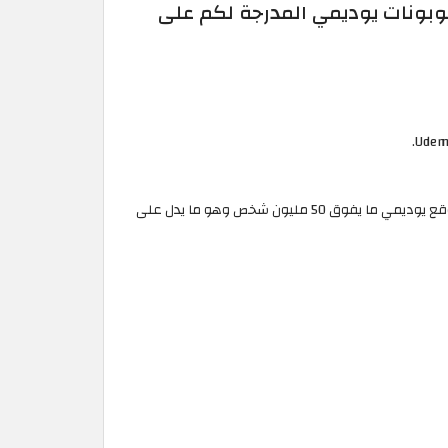
بونات يوديمي المدرجة لكم على
تقدم لك يوديمي أكثر من 150 ألف كورس في جميع المجالات لتختار منها يناسبك باللغة التي تتحدثها. بلغ عدد المسجلين في كورسات موقع يوديمي ما يفوق 50 مليون شخص وهو ما يدل على