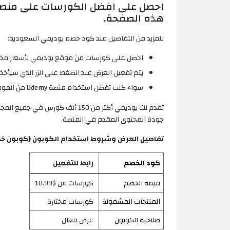
احصل على افضل الكورسات على منصة 
هذه الصفحة.
للمزيد من التفاصيل عند كود خصم يوديمي السعودية:
احصل على كورسات من موقع يوديمي بأسعار مخفضة بقيمة 42
يتم تفعيل العرض عند الضغط على الزر الذي سيأخذك 
سواء كنت تفضل استخدام منصة Udemy من الموقع او التطبيق يبقى فهذا العرض صالح للاستخدام.
جودة المحتوى المقدم في المنصة.
تفاصيل العرض وشروط استخدام الكوبون (كوبون خصم يوديمي | 
كود الخصم
رابط للتفعيل
قيمة الخصم
كورسات من $10.99
المنتجات المشمولة
كورسات مختارة
صلاحية الكوبون
عرض فعال