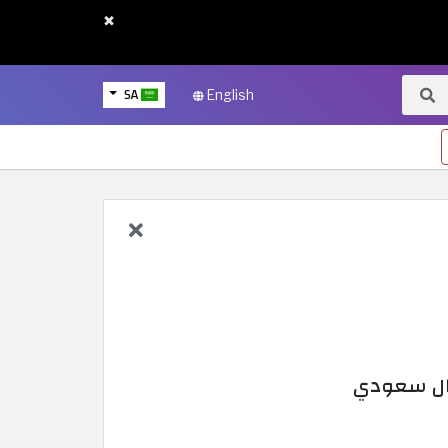
×
SA
English