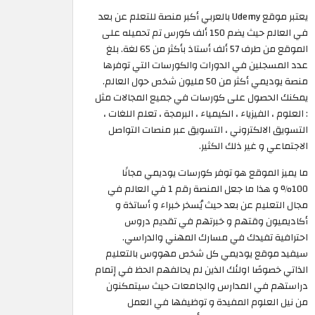
يعتبر موقع Udemy بالعربي أكبر منصة للتعلم عن بعد
في العالم حيث يضم 150 ألف كورس تم تحميله على
الموقع من طرف 57 ألف أستاذ بأكثر من 65 لغة. بلغ
عدد المسجلين في الدورات والكورسات التي توفرها
منصة يوديمي أكثر من 50 مليون شخص حول العالم.
يمكنك الحصول على كورسات في جميع المجالات مثل
: العلوم ، الفيزياء ، الكيمياء ، البرمجة ، تعلم اللغات ،
التسويق الالكتروني ، التسويق عبر منصات التواصل
الاجتماعي و غير ذلك الكثير.
ما يميز الموقع هو توفر كورسات يوديمي مجانًا
100% و هذا ما جعل المنصة رقم 1 في العالم في
مجال التعليم عن بعد حيث يُسخر خبراء و أساتذة و
أكاديميون وقتهم و خبرتهم في تقديم دروس
احترافية تفيدك في مسارك المهني والدراسي.
سيفيد موقع يوديمي كل شخص مهووس بالتعليم
الذاتي خصوصًا اولئك الذين لم يحالفهم الحظ في إتمام
دراستهم في المدارس والجامعات حيث سيتمكنون
من نيل العلوم المفيدة و توظيفها في العمل