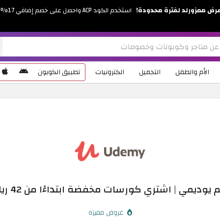
رض ممزورلد لفترة محدودة!
استخدم الكود ACP واحصل على خصم إضافي 17%
الأم والطفل
التجميل
الكترونيات
تطبيق الكوبون
ديمي | اشتري كورسات مخفضة ابتداءًا من 42 ريال سعودي
عروض مميزة