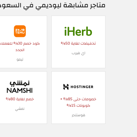
متاجر مشابهة ليوديمي في السعود
تخفيضات لغاية 50%
كود خصم 30% للعملاء
الجدد
اي هيرب
تيمو
خصومات حتى 85% +
خصم لغاية 80%
كوبونات 15%
نمشي
هوستنجر