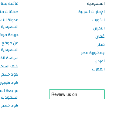
السعودية
قائمة بمتا
الإمارات العربية
صفقات متا
الكويت
مدونة الت
السعودية
البحرين
خريطة موق
عُمان
عن موقع ا
قطر
السعودية
جمهورية مصر
سياسة الخ
الاردن
كيف استخد
المغرب
كود خصم تر
كود كوبون
مراجعة الم
السعودية
كود خصم سبورتر