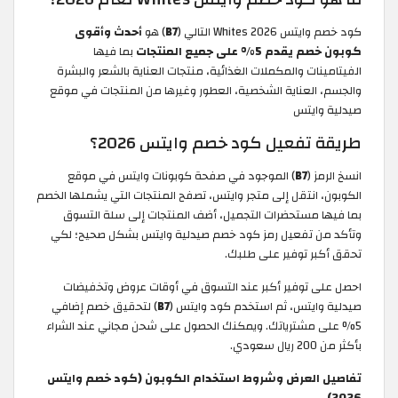
كود خصم وايتس Whites 2026 التالي (
B7
) هو
أحدث وأقوى
كوبون خصم يقدم 5% على جميع المنتجات
بما فيها
الفيتامينات والمكملات الغذائية، منتجات العناية بالشعر والبشرة
والجسم، العناية الشخصية، العطور وغيرها من المنتجات في موقع
صيدلية وايتس
طريقة تفعيل كود خصم وايتس 2026؟
انسخ الرمز (
B7
) الموجود في صفحة كوبونات وايتس في موقع
الكوبون، انتقل إلى متجر وايتس، تصفح المنتجات التي يشملها الخصم
بما فيها مستحضرات التجميل، أضف المنتجات إلى سلة التسوق
وتأكد من تفعيل رمز كود خصم صيدلية وايتس بشكل صحيح؛ لكي
تحقق أكبر توفير على طلبك.
احصل على توفير أكبر عند التسوق في أوقات عروض وتخفيضات
صيدلية وايتس، ثم استخدم كود وايتس (
B7
) لتحقيق خصم إضافي
5% على مشترياتك. ويمكنك الحصول على شحن مجاني عند الشراء
بأكثر من 200 ريال سعودي.
تفاصيل العرض وشروط استخدام الكوبون (كود خصم وايتس
2026)