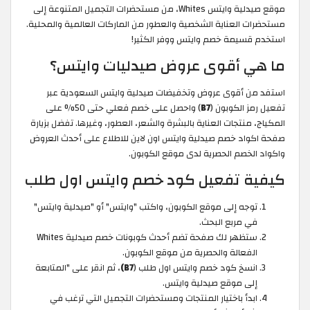
موقع صيدلية وايتس Whites، من مستحضرات التجميل المتنوعة إلى
مستحضرات العناية الشخصية والعطور من الماركات العالمية والمحلية.
استخدم قسيمة خصم وايتس ووفر الكثير!
ما هي أقوى عروض صيدليات وايتس؟
استفد من أقوى عروض وتخفيضات صيدلية وايتس السعودية عبر
تفعيل رمز الكوبون (
B7
) واحصل على خصم فعلي حتى 50% على
المكياج، منتجات العناية بالبشرة والشعر، العطور، وغيرها. تفضل بزيارة
صفحة اكواد خصم صيدلية وايتس اون لاين للاطلاع على أحدث العروض
واكواد الخصم الحصرية لدى موقع الكوبون.
كيفية تفعيل كود خصم وايتس اول طلب
توجه إلى موقع الكوبون، واكتب "وايتس" أو "صيدلية وايتس"
في مربع البحث.
ستظهر لك صفحة تضم أحدث كوبونات خصم صيدلية Whites
الفعالة والحصرية من موقع الكوبون.
انسخ كود خصم وايتس اول طلب (
B7)
، ثم انقر على "المتابعة
إلى موقع صيدلية وايتس.
ابدأ باختيار المنتجات ومستحضرات التجميل التي ترغب في