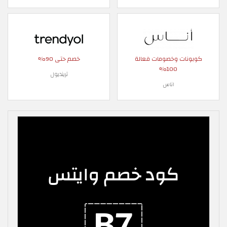
كوبونات وخصومات فعالة
خصم حتى 90%
100%
ترينديول
اناس