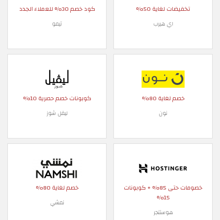
تخفيضات لغاية 50%
كود خصم 30% للعملاء الجدد
اي هيرب
تيمو
خصم لغاية 80%
كوبونات خصم حصرية 10%
نون
ليفل شوز
خصومات حتى 85% + كوبونات
خصم لغاية 80%
15%
نمشي
هوستنجر