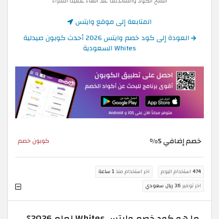
انسخ الكود واستخدمه عند انهاء عملية الشراء
المتابعة إلى موقع وايتس
العودة إلى كود خصم وايتس 2026 أحدث كوبون صيدلية
Whites السعودية
خصم إضافي 5%
كوبون خصم
474
استخدام اليوم
اخر استخدام منذ
1 ساعة
اخر توفير
36 ريال سعودي
ما هو كود خصم وايتس Whites لعام 2026؟