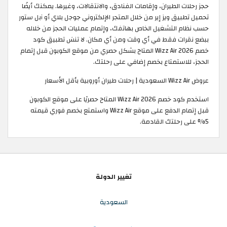
حجز رحلات الطيران، وإقامات الفنادق، والانتقالات، وغيرها. يمكنك أيضًا
تحميل تطبيق ويز إير من خلال المتجر الإلكتروني جوجل بلاي أو آبل ستور
حسب نظام التشغيل الخاص بهاتفك، وإتمام عمليات الحجز من خلاله
ببضع نقرات فقط في أي وقت ومن أي مكان. لا تنسَ تطبيق كود
خصم Wizz Air 2026 المتاح بشكل حصري من موقع الكوبون قبل إتمام
الحجز، للاستمتاع بخصم إضافي على رحلتك.
عروض Wizz Air السعودية | رحلات طيران أوروبية بأقل الأسعار
استخدم كود خصم Wizz Air 2026 المتاح حصريًا على موقع الكوبون
قبل إتمام الدفع على موقع Wizz Air واستمتع بخصم فوري قيمته
5% على رحلتك القادمة.
تغيير الدولة
السعودية