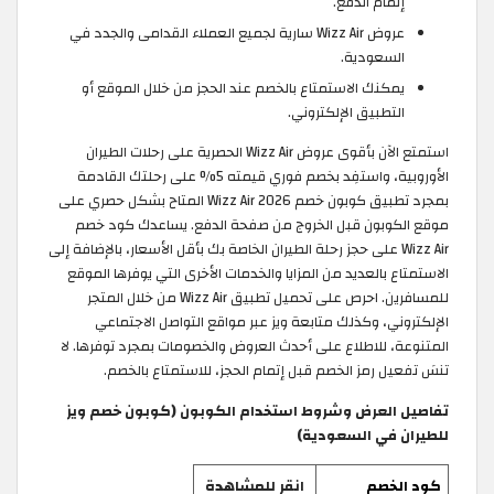
إتمام الدفع.
عروض Wizz Air سارية لجميع العملاء القدامى والجدد في
السعودية.
يمكنك الاستمتاع بالخصم عند الحجز من خلال الموقع أو
التطبيق الإلكتروني.
استمتع الآن بأقوى عروض Wizz Air الحصرية على رحلات الطيران
الأوروبية، واستفِد بخصم فوري قيمته 5% على رحلتك القادمة
بمجرد تطبيق كوبون خصم Wizz Air 2026 المتاح بشكل حصري على
موقع الكوبون قبل الخروج من صفحة الدفع. يساعدك كود خصم
Wizz Air على حجز رحلة الطيران الخاصة بك بأقل الأسعار، بالإضافة إلى
الاستمتاع بالعديد من المزايا والخدمات الأخرى التي يوفرها الموقع
للمسافرين. احرص على تحميل تطبيق Wizz Air من خلال المتجر
الإلكتروني، وكذلك متابعة ويز عبر مواقع التواصل الاجتماعي
المتنوعة، للاطلاع على أحدث العروض والخصومات بمجرد توفرها. لا
تنسَ تفعيل رمز الخصم قبل إتمام الحجز، للاستمتاع بالخصم.
تفاصيل العرض وشروط استخدام الكوبون (كوبون خصم ويز
للطيران في السعودية)
كود الخصم
انقر للمشاهدة