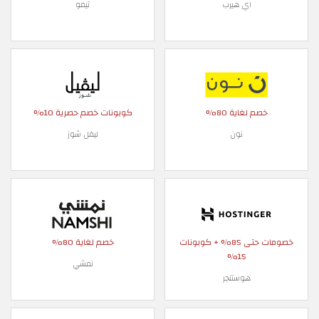
اي هيرب
تيمو
خصم لغاية 80%
كوبونات خصم حصرية 10%
نون
ليفل شوز
خصومات حتى 85% + كوبونات
خصم لغاية 80%
15%
نمشي
هوستنجر