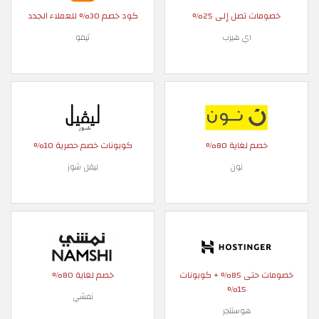
خصومات تصل إلى 25%
كود خصم 30% للعملاء الجدد
اي هيرب
تيمو
خصم لغاية 80%
كوبونات خصم حصرية 10%
نون
ليفل شوز
خصومات حتى 85% + كوبونات
خصم لغاية 80%
15%
نمشي
هوستنجر