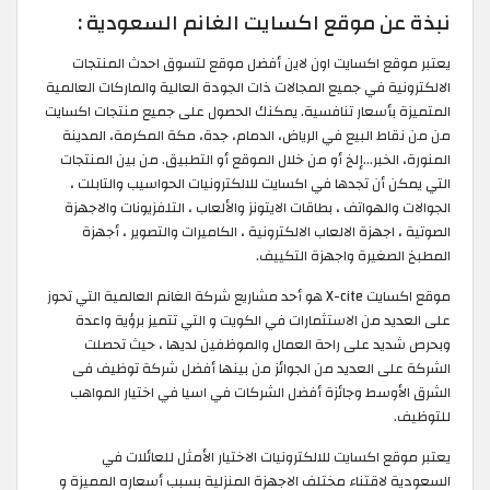
نبذة عن موقع اكسايت الغانم السعودية :
يعتبر موقع اكسايت اون لاين أفضل موقع لتسوق احدث المنتجات
الالكترونية في جميع المجالات ذات الجودة العالية والماركات العالمية
المتميزة بأسعار تنافسية. يمكنك الحصول على جميع منتجات اكسايت
من من نقاط البيع في الرياض، الدمام، جدة، مكة المكرمة، المدينة
المنورة، الخبر…إلخ أو من خلال الموقع أو التطبيق. من بين المنتجات
التي يمكن أن تجدها في اكسايت للالكترونيات الحواسيب والتابلت ،
الجوالات والهواتف ، بطاقات الايتونز والألعاب ، التلفزيونات والاجهزة
الصوتية ، اجهزة الالعاب الالكترونية ، الكاميرات والتصوير ، أجهزة
المطبخ الصغيرة واجهزة التكييف.
موقع اكسايت X-cite هو أحد مشاريع شركة الغانم العالمية التي تحوز
على العديد من الاستثمارات في الكويت و التي تتميز برؤية واعدة
وبحرص شديد على راحة العمال والموظفين لديها ، حيث تحصلت
الشركة على العديد من الجوائز من بينها أفضل شركة توظيف فى
الشرق الأوسط وجائزة أفضل الشركات في اسيا في اختيار المواهب
للتوظيف.
يعتبر موقع اكسايت للالكترونيات الاختيار الأمثل للعائلات في
السعودية لاقتناء مختلف الاجهزة المنزلية بسبب أسعاره المميزة و