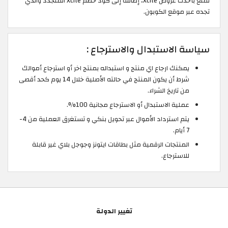
تمتع بأحدث عروض Xcite، إضافة إلى كود خصم Xcite المتجدد والذي
تجده عبر موقع الكوبون.
سياسة الاستبدال والاسترجاع :
يمكنك ارجاع اي منتج و استبداله بمنتج اخر أو استرجاع أموالك
شرط أن يكون المنتج في حالته الأصلية خلال 14 يوم كحد أقصى
من تاريخ الشراء.
عملية الاستبدال أو الاسترجاع مجانية 100%.
يتم استرداد الأموال عبر تحويل بنكي و تستغرق العملية من 4-
7 أيام.
المنتجات الرقمية مثل بطاقات ايتونز وجوجل بلاي غير قابلة
للاسترجاع.
تغيير الدولة