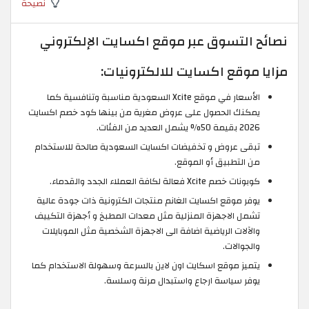
نصيحة
نصائح التسوق عبر موقع اكسايت الإلكتروني
مزايا موقع اكسايت للالكترونيات:
الأسعار في موقع Xcite السعودية مناسبة وتنافسية كما
يمكنك الحصول على عروض مغرية من بينها كود خصم اكسايت
2026 بقيمة 50% يشمل العديد من الفئات.
تبقى عروض و تخفيضات اكسايت السعودية صالحة للاستخدام
من التطبيق أو الموقع.
كوبونات خصم Xcite فعالة لكافة العملاء الجدد والقدماء.
يوفر موقع اكسايت الغانم منتجات الكترونية ذات جودة عالية
تشمل الاجهزة المنزلية مثل معدات المطبخ و أجهزة التكييف
والآلات الرياضية اضافة الى الاجهزة الشخصية مثل الموبايلات
والجوالات.
يتميز موقع اسكايت اون لاين بالسرعة وسهولة الاستخدام كما
يوفر سياسة ارجاع واستبدال مرنة وسلسة.