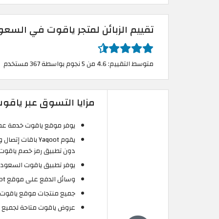
تقييم الزبائن لمتجر ياقوت في السعو
متوسط التقييم: 4.6 من 5 نجوم بواسطة 367 مستخدم
مزايا التسوق عبر ياقوت qoot
يوفر موقع ياقوت خدمة عملاء
يقوم Yaqoot باقا
دون تطبيق رمز خصم ياقوت.
يوفر تطبيق ياقوت السعودية
وسائل الدفع على موقع Yaqoot متعددة وآمنة.
جميع منتجات موقع ياقوت أصلية 100% مع ضم
عروض ياقوت متاحة لجميع ال