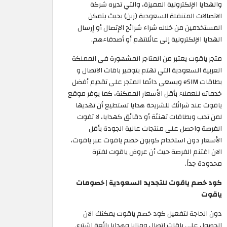
والهدايا الإلكترونية المميزة، والتي تديره شركة
الاتصالات المتنقلة السعودية (زين) بحيث يتمكن
المستخدمين من خلاله شراء شرائح الإتصال أو إرسال
الهدايا الإلكترونية إلى عائلاتهم أو أصدقاءهم.
متجر ياقوت يعتبر من المتاجر المشهورة فى المملكة
العربية السعودية التي تهتم بتوفير باقات الاتصال و
بطاقات eSIM ويسعى دائما المتجر على تقديم أفضل
خدماته للعملاء بأقل الأسعار الممكنة، كما يوفر موقع
ياقوت عند شرائك للشريحة هدايا تستطيع أن تهديها
لمن تحب وبطاقات تهنئة أو دقائق كهدايا، لا تفوت
الفرصة واحصل على منتجات عالية الجودة بأقل
الأسعار دون استخدام كوبون خصم ياقوت عبر ياقوت،
الان اغتنم الفرصة حيث أن عروض ياقوت لفترة
محدودة جداً.
كود خصم ياقوت للتجديد السعودية | خصومات
ياقوت
دون الحاجة لتفعيل كود خصم ياقوت يمكنك الان
الحصول على باقات إتصال ومزايا وهدايا رائعة إشتري