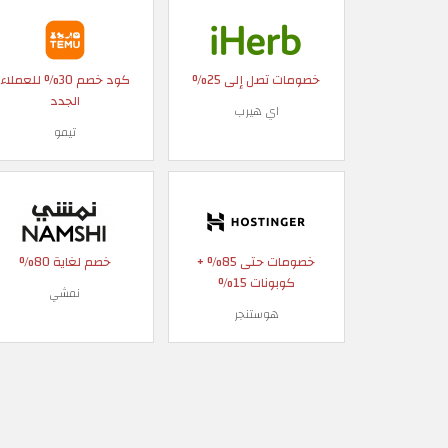
خصومات تصل إلى 25%
كود خصم 30% للعملاء
الجدد
اي هيرب
تيمو
خصومات حتى 85% +
خصم لغاية 80%
كوبونات 15%
نمشي
هوستنجر