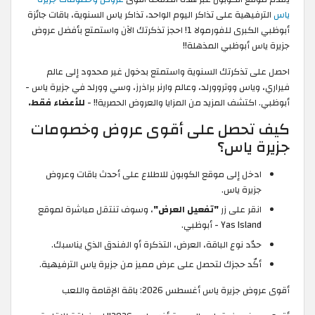
ياس
الترفيهية على تذاكر اليوم الواحد، تذاكر ياس السنوية، باقات جائزة
أبوظبي الكبرى للفورمولا 1! احجز تذكرتك الآن واستمتع بأفضل عروض
جزيرة ياس أبوظبي المذهلة!!
احصل على تذكرتك السنوية واستمتع بدخول غير محدود إلى عالم
فيراري، وياس ووتروورلد، وعالم وارنر براذرز، وسي وورلد في جزيرة ياس -
أبوظبي. اكتشف المزيد من المزايا والعروض الحصرية!! -
للأعضاء فقط.
كيف تحصل على أقوى عروض وخصومات
جزيرة ياس؟
ادخل إلى موقع الكوبون للاطلاع على أحدث باقات وعروض
جزيرة ياس.
انقر على زر
"تفعيل العرض"
، وسوف تنتقل مباشرة لموقع
Yas Island - أبوظبي.
حدّد نوع الباقة، العرض، التذكرة أو الفندق الذي يناسبك.
أكّد حجزك لتحصل على عرض مميز من جزيرة ياس الترفيهية.
أقوى عروض جزيرة ياس أغسطس 2026: باقة الإقامة واللعب