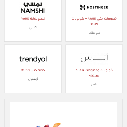
خصومات حتى 85% + كوبونات
خصم لغاية 80%
15%
نمشي
هوستنجر
كوبونات وخصومات فعالة
خصم حتى 90%
100%
ترينديول
اناس