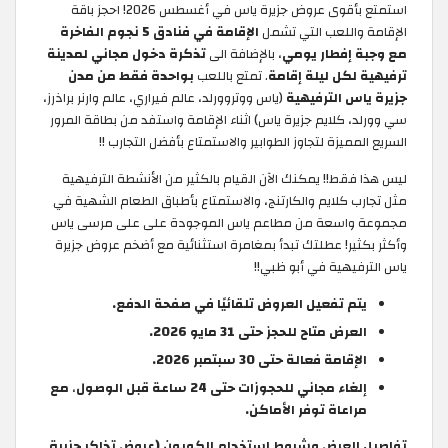
استمتع بأقوى عروض جزيرة ياس في أغسطس 2026! احجز باقة
الإقامة واللعب التي تشمل
الإقامة في فنادق 5 نجوم الفاخرة
مع وجبة إفطار يومي
، بالإضافة الى
تذكرة دخول مجاني لمدينة
ترفيهية لكل ليلة إقامة
. تمتع باللعب
بواحدة فقط من مدن
جزيرة ياس الترفيهية
(ياس ووتروورلد، عالم فيراري، عالم وارنر براذرز،
سي وورلد، كلايم جزيرة ياس) اثناء الإقامة واستفد من بطاقة المرور
السريع المميزة لتجاوز الطوابير والاستمتاع بأفضل التجارب !!
ليس هذا فقط!! يمكنك الآن القيام بالكثير من الأنشطة الترفيهية
مثل تجارب كلايم والكارتنج، والاستمتاع بأطباق الطعام الشهية في
مجموعة واسعة من مطاعم ياس الموجودة على على مرسى ياس
وأكثر بكثير! عطلتك تبدأ بمغامرة استثنائية مع أضخم عروض جزيرة
ياس الترفيهية في أبو ظبي!!
يتم تفعيل العروض تلقائيًا في صفحة الدفع.
العرض متاح للحجز حتى 31 مايو 2026.
الإقامة فعالة حتى 30 سبتمبر 2026​.
إلغاء مجاني للحجوزات حتى 24 ساعة قبل الوصول
،
مع
مراعاة توفر الأماكن.
تفاصيل العرض وشروط استخدام الكوبون (عروض تذاكر جزيرة