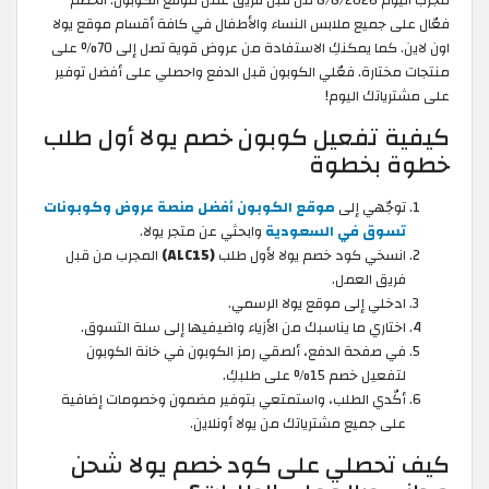
مجرب اليوم 8/8/2026 من قبل فريق عمل موقع الكوبون. الخصم
فعّال على جميع ملابس النساء والأطفال في كافة أقسام موقع يولا
اون لاين. كما يمكنكِ الاستفادة من عروض قوية تصل إلى 70% على
منتجات مختارة. فعّلي الكوبون قبل الدفع واحصلي على أفضل توفير
على مشترياتك اليوم!
كيفية تفعيل كوبون خصم يولا أول طلب
خطوة بخطوة
توجّهي إلى
موقع الكوبون أفضل منصة عروض وكوبونات
تسوق في السعودية
وابحثي عن متجر يولا.
انسخي كود خصم يولا لأول طلب
(ALC15)
المجرب من قبل
فريق العمل.
ادخلي إلى موقع يولا الرسمي.
اختاري ما يناسبك من الأزياء واضيفيها إلى سلة التسوق.
في صفحة الدفع، ألصقي رمز الكوبون في خانة الكوبون
لتفعيل خصم 15% على طلبكِ.
أكّدي الطلب، واستمتعي بتوفير مضمون وخصومات إضافية
على جميع مشترياتك من يولا أونلاين.
كيف تحصلي على كود خصم يولا شحن