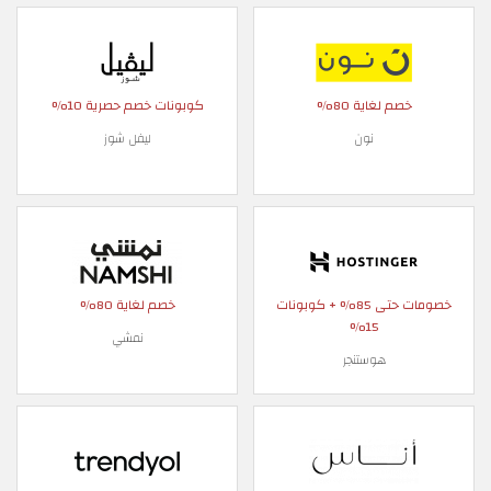
خصم لغاية 80%
كوبونات خصم حصرية 10%
نون
ليفل شوز
خصومات حتى 85% + كوبونات
خصم لغاية 80%
15%
نمشي
هوستنجر