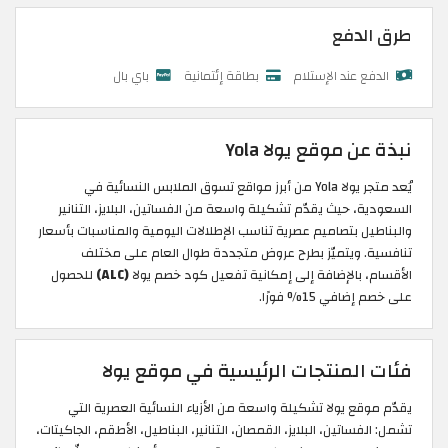
طرق الدفع
الدفع عند الإستلام
بطاقة إئتمانية
باي بال
نبذة عن موقع يولا Yola
يُعد متجر يولا Yola من أبرز مواقع تسوق الملابس النسائية في
السعودية، حيث يقدّم تشكيلة واسعة من الفساتين، البلايز، التنانير
والبناطيل بتصاميم عصرية تناسب الإطلالات اليومية والمناسبات بأسعار
تنافسية. ويتميّز بطرح عروض متجددة طوال العام على مختلف
الأقسام، بالإضافة إلى إمكانية تفعيل كود خصم يولا
(ALC)
للحصول
على خصم إضافي 15% فورًا.
فئات المنتجات الرئيسية في موقع يولا
يقدّم موقع يولا تشكيلة واسعة من الأزياء النسائية العصرية التي
تشمل: الفساتين، البلايز، القمصان، التنانير، البناطيل، الأطقم، الجاكيتات،