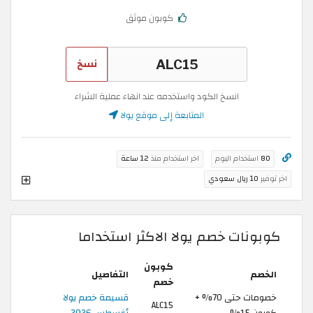
كوبون موثق
نسخ
انسخ الكود واستخدمه عند انهاء عملية الشراء
المتابعة إلى موقع يولا
80
استخدام اليوم
اخر استخدام منذ
12 ساعة
اخر توفير
10 ريال سعودي
كوبونات خصم يولا الاكثر استخداما
كوبون
الخصم
التفاصيل
خصم
خصومات حتى 70% +
قسيمة خصم يولا
ALC15
كوبون 15%
أغسطس 2026