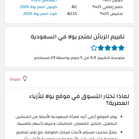
خصم إضافي 15%
ALC
كوبون خصم يولا 2026
تخفيض 15%
ALC15
كود خصم يولا 2026
تقييم الزبائن لمتجر يولا في السعودية
متوسط التقييم: 4.4 من 5 نجوم بواسطة 24 مستخدم
نصيحة
لماذا تختار التسوق في موقع يولا للأزياء
العصرية؟
يوفر الموقع أرقى أزياء المرأة السعودية الأنيقة من الفساتين،
البناطيل، التنانير، القمصان، الجاكيتات وغيرها بأسعار تنافسية.
يتميّز بتحديث مستمر لأحدث صيحات الموضة، مع توفر تصاميم
مطلوبة مثل الفساتين الأنيقة والبلايز العصرية الأكثر بحثًا.