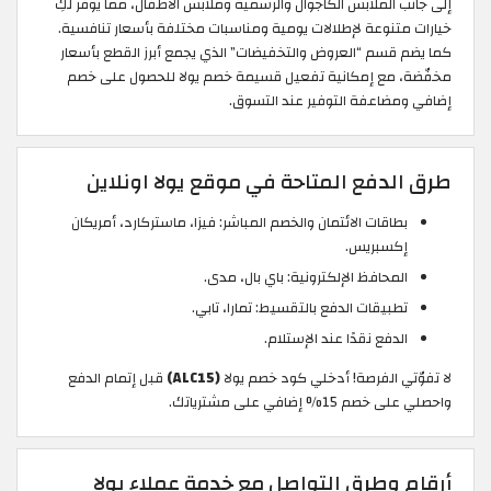
إلى جانب الملابس الكاجوال والرسمية وملابس الأطفال، مما يوفّر لكِ
خيارات متنوعة لإطلالات يومية ومناسبات مختلفة بأسعار تنافسية.
كما يضم قسم “العروض والتخفيضات” الذي يجمع أبرز القطع بأسعار
مخفّضة، مع إمكانية تفعيل قسيمة خصم يولا للحصول على خصم
إضافي ومضاعفة التوفير عند التسوق.
طرق الدفع المتاحة في موقع يولا اونلاين
بطاقات الائتمان والخصم المباشر: فيزا، ماستركارد، أمريكان
إكسبريس.
المحافظ الإلكترونية: باي بال، مدى.
تطبيقات الدفع بالتقسيط: تمارا، تابي.
الدفع نقدًا عند الإستلام.
لا تفوّتي الفرصة! أدخلي كود خصم يولا
(ALC15)
قبل إتمام الدفع
واحصلي على خصم 15% إضافي على مشترياتك.
أرقام وطرق التواصل مع خدمة عملاء يولا