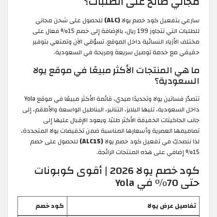
مجاني صالح على الطلبات؟
سارعي بتفعيل كود خصم يولا
(ALC)
للحصول على شحن مجاني
للطلبات التي تتجاوز 199 ريال، بالإضافة إلى خصم 15% فعال على
مختلف الأزياء النسائية داخل الموقع. تسوّقي الآن وتمتعي بتوفير
حقيقي مع خدمة توصيل سريعة ومريحة في السعودية.
ما هي المنتجات الأكثر مبيعًا في موقع يولا
السعودية؟
تتصدّر فساتين يولا وتحديدًا ميدي، قائمة الأكثر مبيعًا في موقع Yola
داخل السعودية، تليها البلايز، التنانير، البناطيل الواسعة والأطقم، إلى
جانب الجاكيتات الخفيفة الأكثر طلبًا. ويعود الإقبال عليها إلى
تصاميمها العصرية وأسعارها المناسبة ضمن تخفيضات يولا المتجددة،
لذا ننصحكِ في تفعيل كود خصم يولا
(ALC15)
للحصول على خصم
15% إضافي على هذه المنتجات الرائجة.
كود خصم يولا 2026 | أقوى كوبونات
حتى 70% في Yola
تفاصيل عرض يولا
كود خصم