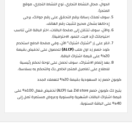
الجوال، مجال النشاط التجاري، نوع النشاط التجاري، موقع
المتجر).
سوف تصلك رسالة برقم التحقق على رقم جوالك، يرجى
إدخالها بشكل صحيح لتثبيت رقم الهاتف.
والآن، سوف تنتقل إلى صفحة الباقات، اختر الباقة التي تناسب
احتياجاتك (زد لايت، النمو، الاحترافية).
انقر على زر "اشترك اشترك" الآن، وفي صفحة الدفع استخدم
كود خصم زد اول طلب
(ALCP)
للحصول على تخفيض بقيمة
20% على قيمة اشتراك الباقة.
بعد إتمام الاشتراك، سوف تحصل على لوحة تحكم رئيسية
للاطلاع على تفاصيل المتجر الخاص بك والتحكم به بسلاسة.
كوبون خصم زد السعودية بقيمة 20% للعملاء الجدد
يتيح لك كوبون خصم Zid store هذا (ALCP) تخفيض فعال 100% على
قيمة اشتراك الباقات الشهرية والسنوية وعروض مستمرة تصل إلى
40% على الباقة السنوية.