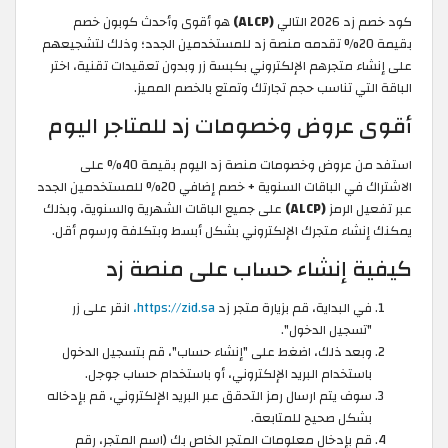
كود خصم زد 2026 التالي
(ALCP)
هو أقوى وأحدث كوبون خصم
بقيمة 20% تقدمه منصة زد للمستخدمين الجدد؛ وذلك لتشجيعهم
على إنشاء متجرهم الإلكتروني بكبسة زر وبدون تعقيدات تقنية، اختر
الباقة التي تناسب حجم تجارتك وتمتع بالخصم المميز.
أقوى عروض وخصومات زد للمتاجر اليوم
استفد من عروض وخصومات منصة زد اليوم بقيمة 40% على
الاشتراك في الباقات السنوية + خصم إضافي 20% للمستخدمين الجدد
عبر تفعيل الرمز
(ALCP)
على جميع الباقات الشهرية والسنوية، وبذلك
يمكنك إنشاء متجرك الإلكتروني بشكل أبسط وبتكلفة ورسوم أقل.
كيفية إنشاء حساب على منصة زد
في البداية، قم بزيارة متجر زد
https://zid.sa،
انقر على زر
"تسجيل الدخول".
وبعد ذلك، اضغط على "إنشاء حساب"، قم بتسجيل الدخول
باستخدام البريد الإلكتروني، أو باستخدام حساب جوجل.
سوف يتم ارسال رمز التحقق عبر البريد الإلكتروني، قم بإدخاله
بشكل صحيح للمتابعة.
قم بإدخال معلومات المتجر الخاص بك (اسم المتجر، رقم