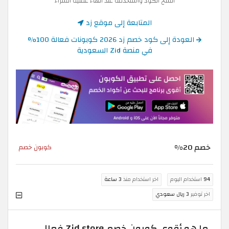
انسخ الكود واستخدمه عند انهاء عملية الشراء
المتابعة إلى موقع زد
العودة إلى كود خصم زد 2026 كوبونات فعالة 100%
في منصة Zid السعودية
خصم 20%
كوبون خصم
94
استخدام اليوم
اخر استخدام منذ
3 ساعة
اخر توفير
3 ريال سعودي
ما هو أقوى كوبون خصم Zid store فعال