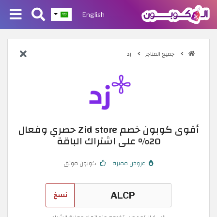
English
جميع المتاجر
زد
أقوى كوبون خصم Zid store حصري وفعال
20% على اشتراك الباقة
عروض مميزة
كوبون موثق
نسخ