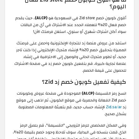
اليوم؟
أقوى كوبون خصم Zid store في السعودية هو
(ALCP)
، حيث يقدم
خصم فعال 20% للعملاء الجدد عند الاشتراك في أي من الباقات
سواء أكان اشتراك شهري أو سنوي، استغل فرصتك الآن!
استفد من عروض منصة زد للتجارة الإلكترونية واحصل على فرصتك
المميزة بتحقيق خصم 20% لإنشاء متجرك الإلكتروني إذا كنت تاجر
جديد، أو تطوير متجرك الحالي والوصول إلى الاحترافية في إنشاء
علامة تجارية كبيرة، قم بتفعيل كوبون خصم زد في صفحة الاشتراك
للحصول على قيمة الخصم.
كيفية تفعيل كوبون خصم زد Zid؟
انسخ رمز القسيمة
(ALCP)
الموجودة في صفحة عروض وكوبونات
خصم Zid الفعالة والحصرية في موقع الكوبون، ثم اذهب إلى موقع
زد
Zid.sa/ar
لإنشاء حساب جديد، قم بتعبئة المعلومات المطلوبة
بشكل صحيح.
وفي المكان المخصص للرمز الترويجي "القسيمة"، قم بلصق الرمز
الذي قمت بنسخه في البداية، سوف تلاحظ وجود خصم بقيمة 20%،
يمكنك الآن الاستمتاع بإنشاء متجرك الإلكتروني بتكلفة أقل وبدون