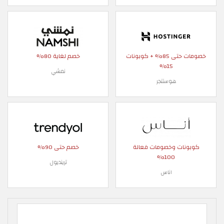
خصومات حتى 85% + كوبونات
خصم لغاية 80%
15%
نمشي
هوستنجر
كوبونات وخصومات فعالة
خصم حتى 90%
100%
ترينديول
اناس