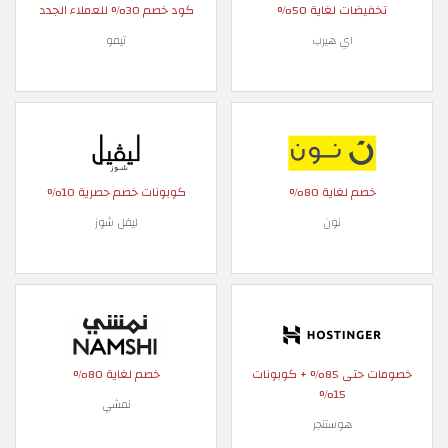
تخفيضات لغاية 50%
كود خصم 30% للعملاء الجدد
اي هيرب
تيمو
خصم لغاية 80%
كوبونات خصم حصرية 10%
نون
ليفل شوز
خصومات حتى 85% + كوبونات
خصم لغاية 80%
15%
نمشي
هوستنجر