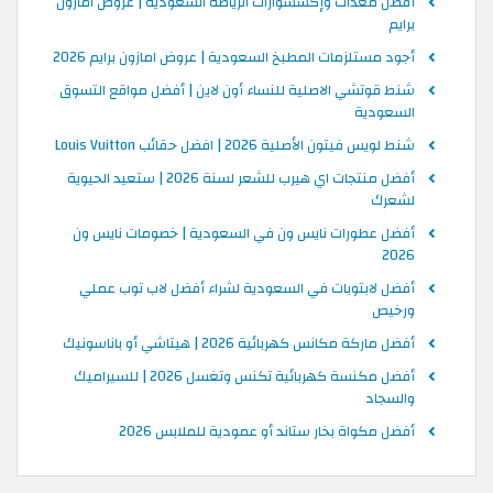
أفضل معدات وإكسسوارات الرياضة السعودية | عروض امازون
برايم
أجود مستلزمات المطبخ السعودية | عروض امازون برايم 2026
شنط قوتشي الاصلية للنساء أون لاين | أفضل مواقع التسوق
السعودية
شنط لويس فيتون الأصلية 2026 | افضل حقائب Louis Vuitton
أفضل منتجات اي هيرب للشعر لسنة 2026 | ستعيد الحيوية
لشعرك
أفضل عطورات نايس ون في السعودية | خصومات نايس ون
2026
أفضل لابتوبات في السعودية لشراء أفضل لاب توب عملي
ورخيص
أفضل ماركة مكانس كهربائية 2026 | هيتاشي أو باناسونيك
أفضل مكنسة كهربائية تكنس وتغسل 2026 | للسيراميك
والسجاد
أفضل مكواة بخار ستاند أو عمودية للملابس 2026