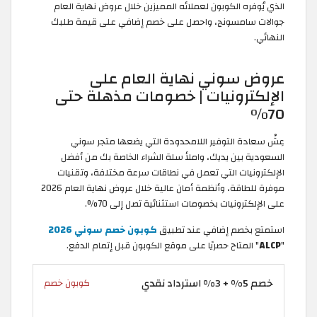
الذي يُوفره الكوبون لعملائه المميزين خلال عروض نهاية العام
جوالات سامسونج، واحصل على خصم إضافي على قيمة طلبك
النهائي.
عروض سوني نهاية العام على
الإلكترونيات | خصومات مذهلة حتى
70%
عِشْ سعادة التوفير اللامحدودة التي يضعها متجر سوني
السعودية بين يديك، واملأ سلة الشراء الخاصة بك من أفضل
الإلكترونيات التي تعمل في نطاقات سرعة مختلفة، وتقنيات
موفرة للطاقة، وأنظمة أمان عالية خلال عروض نهاية العام 2026
على الإلكترونيات بخصومات استثنائية تصل إلى 70%.
استمتع بخصم إضافي عند تطبيق
كوبون خصم سوني 2026
"
ALCP
" المتاح حصريًا على موقع الكوبون قبل إتمام الدفع.
خصم 5% + 3% استرداد نقدي
كوبون خصم