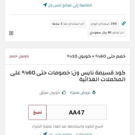
المتابعة إلى موقع نايس ون
399
استخدام اليوم
اخر استخدام منذ
3 ساعة
اخر توفير
46 ريال سعودي
خصم حتى 60% + كوبون 10%
كوبون خصم
كود قسيمة نايس ون: خصومات حتى 60% على
المكملات الغذائية
عروض مميزة
كوبون موثق
نسخ
انسخ الكود واستخدمه عند انهاء عملية الشراء
المتابعة إلى موقع نايس ون