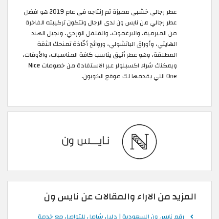
عطر رجالي خشبي مميزة تم إنتاجه في عام 2019 هو افضل
عطر رجالي من نايس ون لدى الرجال وتتكون تركيبته الفاخرة
من الميرمية، والبرغموت، والفلفل الوردي، ونجيل الهند
الهايتي، وأوراق الباتشولي، وروائح أخّاذة تمنحك الثقة
المطلقة، وهو عطر أنيق يناسب كافة المناسبات، والأوقات،
ويمكنك شراء اكسبلولر عبر الاستفادة من خصومات Nice
One التي يقدمها لك موقع الكوبون.
المزيد من الاراء والمقالات عن نايس ون
رقم نايس ون السعودية | دليل شامل للتواصل مع خدمة