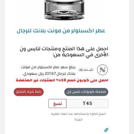
عطر اكسبلولر من مونت بلانك للرجال
احصل على هذا المنتج ومنتجات لنايس ون
الأخرى في السعودية من:
يبلغ سعر عطر اكسبلولر من مونت
بلانك للرجال 237.67 ريال سعودي.
احصل
على
كوبون
خصم
10
٪
المنتجات
غير
المخفضة
صفحة كوبونات نايس ون
رابط شراء المنتج
نسخ
انسخ الكود واستخدمه عند انهاء عملية
الشراء