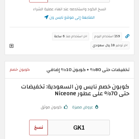
انسخ الكود واستخدمه عند انهاء عملية الشراء
المتابعة إلى موقع نايس ون
159
استخدام اليوم
اخر استخدام منذ
6 ساعة
اخر توفير
18 ريال سعودي
تخفيضات حتى 80% + كوبون 10% إضافي
كوبون خصم
كوبون خصم نايس ون السعودية: تخفيضات
حتى 70% على عطور Niceone
عروض مميزة
كوبون موثق
نسخ