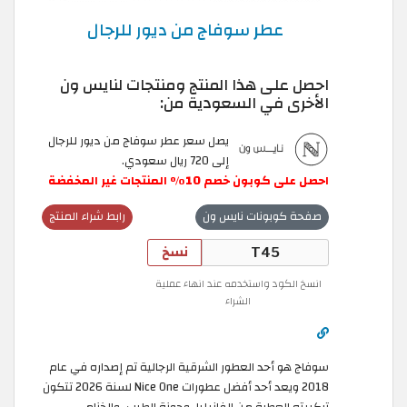
عطر سوفاج من ديور للرجال
احصل على هذا المنتج ومنتجات لنايس ون
الأخرى في السعودية من:
يصل سعر عطر سوفاج من ديور للرجال
إلى 720 ريال سعودي.
احصل
على
كوبون
خصم
10
٪
المنتجات
غير
المخفضة
صفحة كوبونات نايس ون
رابط شراء المنتج
نسخ
انسخ الكود واستخدمه عند انهاء عملية
الشراء
سوفاج هو أحد العطور الشرقية الرجالية تم إصداره في عام
2018 ويعد أحد أفضل عطورات Nice One لسنة 2026 تتكون
تركيبته العطرة من الفانيليا، وجوزة الطيب، والخزامى،