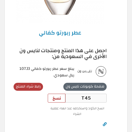
عطر ربورتو كفالي
احصل على هذا المنتج ومنتجات لنايس ون
الأخرى في السعودية من:
يبلغ سعر عطر ربورتو كفالي 107.33
ريال سعودي.
صفحة كوبونات نايس ون
رابط شراء المنتج
نسخ
انسخ الكود واستخدمه عند انهاء عملية
الشراء