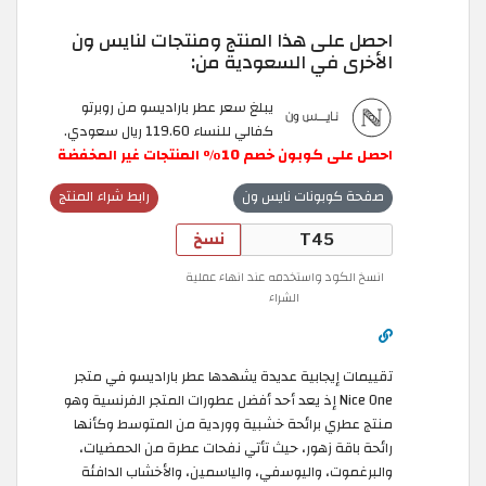
احصل على هذا المنتج ومنتجات لنايس ون
الأخرى في السعودية من:
يبلغ سعر عطر باراديسو من روبرتو
كفالي للنساء 119.60 ريال سعودي.
احصل على كوبون خصم 10٪ المنتجات غير المخفضة
صفحة كوبونات نايس ون
رابط شراء المنتج
نسخ
انسخ الكود واستخدمه عند انهاء عملية
الشراء
تقييمات إيجابية عديدة يشهدها عطر باراديسو في متجر
Nice One إذ يعد أحد أفضل عطورات المتجر الفرنسية وهو
منتج عطري برائحة خشبية ووردية من المتوسط وكأنها
رائحة باقة زهور، حيث تأتي نفحات عطرة من الحمضيات،
والبرغموت، واليوسفي، والياسمين، والأخشاب الدافئة