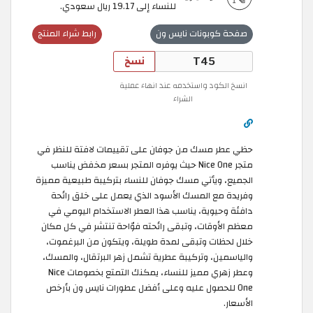
للنساء إلى 19.17 ريال سعودي.
صفحة كوبونات نايس ون
رابط شراء المنتج
نسخ
انسخ الكود واستخدمه عند انهاء عملية
الشراء
حظي عطر مسك من جوفان على تقييمات لافتة للنظر في
متجر Nice One حيث يوفره المتجر بسعر مخفض يناسب
الجميع، ويأتي مسك جوفان للنساء بتركيبة طبيعية مميزة
وفريدة مع المسك الأسود الذي يعمل على خلق رائحة
دافئة وحيوية، يناسب هذا العطر الاستخدام اليومي في
معظم الأوقات، وتبقى رائحته فوّاحة تنتشر في كل مكان
خلال لحظات وتبقى لمدة طويلة، ويتكون من البرغموت،
والياسمين، وتركيبة عطرية تشمل زهر البرتقال، والمسك،
وعطر زهري مميز للنساء، يمكنك التمتع بخصومات Nice
One للحصول عليه وعلى أفضل عطورات نايس ون بأرخص
الأسعار.