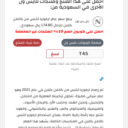
احصل على هذا المنتج ومنتجات لنايس ون
الأخرى في السعودية من:
يبلغ سعر عطر ايفوريا انتنس من كالفن
كلاين للرجال 174.80 ريال سعودي.
احصل
على
كوبون
خصم
10
٪
المنتجات
غير
المخفضة
صفحة كوبونات نايس ون
رابط شراء المنتج
نسخ
انسخ الكود واستخدمه عند انهاء عملية
الشراء
تم إصدار ايفوريا انتنس من كالفن كلاين في عام 2021 وهو
عطر شرقي مميزة، تتكون تركيبته العطرية من الفلفل،
والزنجبيل، ونجيل الهند، وخشب الأرز، والريحان الأسود،
والميرمية، واللابدانوم، والمر، والعنبر، والباتشولي، والعود
لتنتج عنه رائحة زكية خالدة، يمكن استخدام ايفوريا انتنس
كالفن كلاين في المناسبات الخاصة، يشهد هذا العطر
تقييمات إيجابية التي تشيد برائحته المميزة ويعده البعض