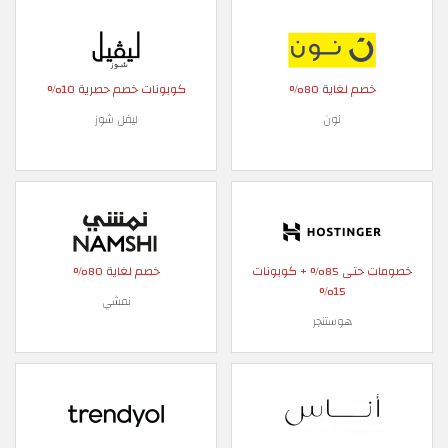
خصم لغاية 80%
كوبونات خصم حصرية 10%
نون
ليفل شوز
خصومات حتى 85% + كوبونات
خصم لغاية 80%
15%
نمشي
هوستنجر