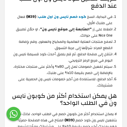
عند الدفع
في البداية، انسخ
كود خصم نايس ون اول طلب
:
(M39)
فعال
على طلبك الأول.
اضغط على زر
"المتابعة إلى موقع نايس ون"
، او حمّل تطبيق
Nice One على جوالك.
تصفح منتجات العناية العالمية والمكياج والعطور، وقم بإضافة
القطع المراد شراؤها إلى عربة التسوق.
انتقل إلى صفحة الدفع، ثم قم بلصق أحدث كود قسيمة نايس ون
اليوم في مربع الرمز الترويجي.
سيتم تفعيل خصومات تصل إلى 80% وأكثر على منتجات مختارة،
بالإضافة إلى خصم بقيمة 10% على طلبك.
أكد الدفع، للاستفادة من أكبر خصومات نايس ون الحصرية على
مشترياتك.
هل يمكن استخدام أكثر من كوبون نايس
ون في الطلب الواحد؟
لا يمكن استخدام أكثر من كوبون خصم في الطلب الواحد، لذلك ننصحك
بتفعيل نايس ون كود خصم
(M39)
المتاح في هذه الصفحة حصريًا؛
فهو يمنحك أكبر خصم بقيمة 10% على مشترياتك وفقًا للشروط،