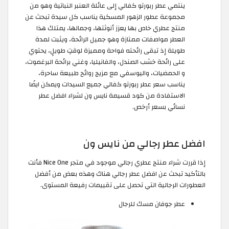
ينتمي عطر ربورتو كفالي إلى عائلة العنبر النباتية وهو من
مجموعة عطور الزهور المسكية يناسب كل سيدة تبحث عن
منتج عطري خاص بها يعزز أنوثتها، وجمالها، يمتلك هذا
العطر مواصفات ممتازة وهو جميل الرائحة، ويثبت لمدة
طويلة إذ تبقى رائحته فواحة ومميزة لوقتٍ طويلٍ، يحتوي
على رائحة خشب الصندل، والفانيليا، وغني برائحة البرغموت،
و الحمضيات، واليوسفي مع مزيج روائح طبيعة ساحرة،
يناسب سعر عطر ربورتو كفالي جميع السيدات ويمكن ايضًا
الاستفادة من كود قسيمة نايس ون لشراء افضل عطر
نسائي بسعر أرخص.
افضل عطر رجالي من نايس ون
إذا قررت شراء منتج عطري رجالي موجود في متجر Nice One فأنت
بالتأكيد تبحث عن افضل عطر رجالي هناك وهذه بعض من أفضل
العطورات الرجالية التي تحصل على تقييمات رفيعة المستوى.
عطر جوفان مسك للرجال