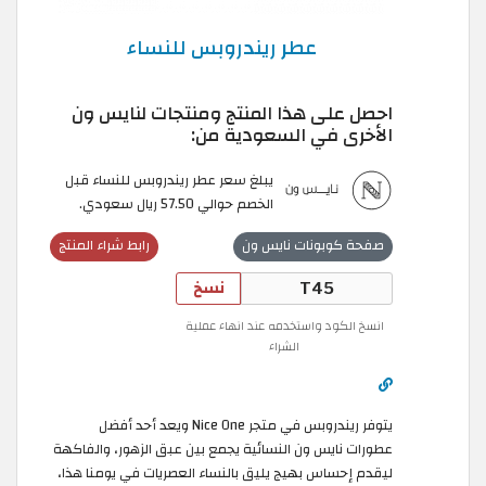
عطر ريندروبس للنساء
احصل على هذا المنتج ومنتجات لنايس ون
الأخرى في السعودية من:
يبلغ سعر عطر ريندروبس للنساء قبل
الخصم حوالي 57.50 ريال سعودي.
صفحة كوبونات نايس ون
رابط شراء المنتج
نسخ
انسخ الكود واستخدمه عند انهاء عملية
الشراء
يتوفر ريندروبس في متجر Nice One ويعد أحد أفضل
عطورات نايس ون النسائية يجمع بين عبق الزهور، والفاكهة
ليقدم إحساس بهيج يليق بالنساء العصريات في يومنا هذا،