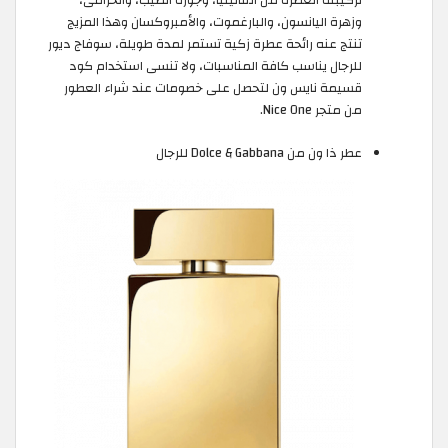
وزهرة اليانسون، والبارغموت، والأمبروكسان وهذا المزيج
تنتج عنه رائحة عطرة زكية تستمر لمدة طويلة، سوفاج ديور
للرجال يناسب كافة المناسبات، ولا تنسى استخدام كود
قسيمة نايس ون لتحصل على خصومات عند شراء العطور
من متجر Nice One.
عطر ذا ون من Dolce & Gabbana للرجال