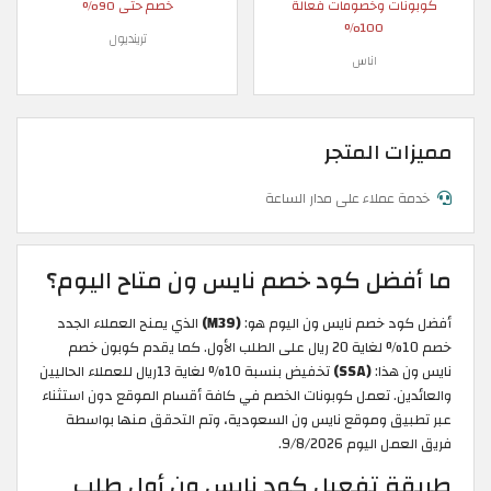
كوبونات وخصومات فعالة
خصم حتى 90%
100%
ترينديول
اناس
مميزات المتجر
خدمة عملاء على مدار الساعة
ما أفضل كود خصم نايس ون متاح اليوم؟
أفضل كود خصم نايس ون اليوم هو:
(M39)
الذي يمنح العملاء الجدد
خصم 10% لغاية 20 ريال على الطلب الأول. كما يقدم كوبون خصم
نايس ون هذا:
(SSA)
تخفيض بنسبة 10% لغاية 13ريال للعملاء الحاليين
والعائدين. تعمل كوبونات الخصم في كافة أقسام الموقع دون استثناء
عبر تطبيق وموقع نايس ون السعودية، وتم التحقق منها بواسطة
فريق العمل اليوم 9/8/2026.
طريقة تفعيل كود نايس ون أول طلب