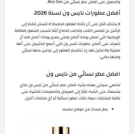
والحصول على افضل عطر نسائي من Nice One.
أفضل عطورات نايس ون لسنة 2026
لا يختلف اثنان على أن رائحة العطور الجميلة لا تتسلل فقط إلى
الرئتين بل تلامس القلب وتداعب الدماغ أيضًا لتسبب الشعور بالطاقة
الإيجابية التي تجعل يومنا أفضل ولكي يصبح يومك أجمل لابد أن
تتعرف على أفضل عطورات نايس ون التي أجمع الكثيرون على أنها
مميزة ولا مثيل لها، إذ تنقسم العطور إلى نوعين منها نسائي
ومنها رجالي:
افضل عطر نسائي من نايس ون
تمتعي سيدتي بهذه بشراء افضل عطر نسائي من نايس ون الذي
يشجعك على الشراء نظرًا إلى العروض والخصومات الكثيرة على
كافة المنتجات سواء كانت عطور نسائية أو أي منتجات أخرى.
عطر مسك من جوفان للنساء