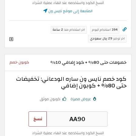
انسخ الكود واستخدمه عند انهاء عملية الشراء
المتابعة إلى موقع نايس ون
394
استخدام اليوم
اخر استخدام منذ
2 ساعة
اخر توفير
29 ريال سعودي
خصومات حتى 80% + كود إضافي 10%
كوبون خصم
كود خصم نايس ون ساره الودعاني: تخفيضات
حتى 80% + كوبون إضافي
عروض مميزة
كوبون موثق
نسخ
انسخ الكود واستخدمه عند انهاء عملية الشراء