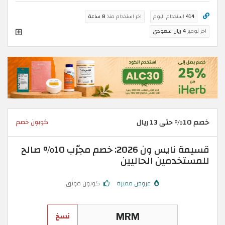
414
استخدام اليوم
اخر استخدام منذ
8 ساعة
اخر توفير
4 ريال سعودي
خصم 10% حتى 13 ريال
كوبون خصم
قسيمة نايس ون 2026: خصم مجرّب 10% صالح
للمستخدمين الحاليين
عروض مميزة
كوبون موثق
نسخ