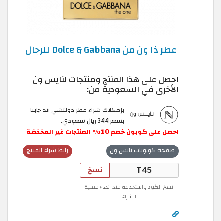
عطر ذا ون من Dolce & Gabbana للرجال
احصل على هذا المنتج ومنتجات لنايس ون
الأخرى في السعودية من:
بإمكانك شراء عطر دولتشي آند جابنا
بسعر 344 ريال سعودي.
احصل
على
كوبون
خصم
10
٪
المنتجات
غير
المخفضة
صفحة كوبونات نايس ون
رابط شراء المنتج
نسخ
انسخ الكود واستخدمه عند انهاء عملية
الشراء