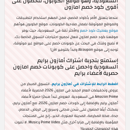
السعودية، وهو موقع الكوبون، للحصول على
أقوى كود خصم امازون
عندما يتعلق الأمر بأكواد الخصم، فمن المهم استخدام التطبيقات
والمواقع الموثوقة لضمان صلاحية الكوبونات. موقع الكوبون هوأهم
موقع يعطيك كود خصم
والأكثر ثقة في السعودية، حيث يوفر
موقعنا كود خصم امازون فعال لجميع احتياجات التسوق الخاصة بك.
لا تضيع وقتك في البحث عن كوبونات خصم على مواقع غير موثوقة،
توجه إلى موقع Alcoupon وابدأ بالتوفير الآن!
إستمتع بتجربة اشتراك أمازون برايم
السعودية واحصل على كوبونات خصم امازون
حصرية لأعضاء برايم
اضغط الرابط للإشتراك في أمازون برايم
، التسوق المبكر من
عروض وتخفيضات العام الجديد في امازون 2026 الحصرية لأعضاء
Amazon Prime في السعودية. العروض تبدأ مبكرًا حصريًا لأعضاء
أمازون برايم بالإضافة إلى كودات خصم امازون 2026. مع أمازون برايم،
يمكنك أيضًا الحصول على شحن مجاني وسريع إلى الرياض، الدمام،
جدة، مكة المكرمة، المدينة المنورة، الخبر…إلخ على المنتجات
المؤهلة بالإضافة إلى مزايا أخرى مثل Prime Video وMusic. لا تفوت
هذه الخصومات الحصرية!