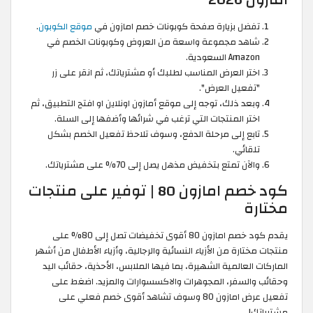
تفضل بزيارة صفحة كوبونات خصم امازون في
موقع الكوبون
.
شاهد مجموعة واسعة من العروض وكوبونات الخصم في
Amazon السعودية.
اختر العرض المناسب لطلبك أو مشترياتك، ثم انقر على زر
"تفعيل العرض".
وبعد ذلك، توجه إلى موقع أمازون اونلاين او افتح التطبيق، ثم
اختر المنتجات التي ترغب في شرائها وأضفها إلى السلة.
تابع إلى مرحلة الدفع، وسوف تلاحظ تفعيل الخصم بشكل
تلقائي.
والآن تمتع بتخفيض مذهل يصل إلى 70% على مشترياتك.
كود خصم امازون 80 | توفير على منتجات
مختارة
يقدم كود خصم امازون 80 أقوى تخفيضات تصل إلى 80% على
منتجات مختارة من الأزياء النسائية والرجالية، وأزياء الأطفال من أشهر
الماركات العالمية الشهيرة، بما فيها الملابس، الأحذية، حقائب اليد
وحقائب والسفر، المجوهرات والاكسسوارات والمزيد. اضغط على
تفعيل عرض امازون 80 وسوف تشاهد أقوى خصم فعلي على
مشترياتك!