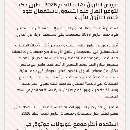
عروض امازون نهاية العام 2026 - طرق ذكية
لتوفير المال عند التسوق باستعمال كود
خصم امازون للأزياء
استمتع بأكبر خصومات امازون التي تصل إلى 75% الآن عند تفعيل
كود خصم امازون 2026 السعودية على مجموعة الأزياء من أمازون.
أصبحت عروض امازون نهاية السنة واحدة من أكثر الأحداث المنتظرة
للمتسوقين في السعودية والشرق الأوسط. مع خصومات وتخفيضات
مذهلة على مجموعة متنوعة من المنتجات، فلا عجب أن العملاء
ينتظرون بفارغ الصبر فرصة التسوق الرائعة هذه. ولكن مع تنافس
الكثير من مواقع التسوق لتقديم أفضل العروض في هذه الفترة،
كيف يمكنك التأكد من حصولك على أفضل سعر عند شراء جميع
المنتجات التي تريدها؟ المفتاح هو وضع خطة تسوق إستراتيجية
والاستفادة من كوبون خصم امازون نهاية السنة المقدم في هذه
الصفحة.
فيما يلي بعض حيل التسوق الذكية والبسيطة التي ستساعدك على
توفير الكثير خلال تخفيضات وخصومات امازون نهاية العام 2026:
استخدم أكثر موقع كوبونات موثوق في