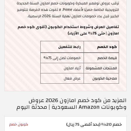
ترقب عروض نوفمبر المبكرة وكوبونات خصم امازون السنة الجديدة
الترويجية الخاصة حصريًا لأعضاء Prime. لا تفوت هذه الفرصة للتوفير
الكبير قبل بدء خصومات امازون نهاية السنة 2026 الرسمية.
تفاصيل العرض وشروط استخدام الكوبون (أقوى كود خصم
امازون | حتى 75% على الأزياء)
كود الخصم
رابط للتفعيل
قيمة الخصم
خصومات تصل إلى 75%
المنتجات المشمولة
أزياء امازون
صلاحية الكوبون
عرض فعال
المزيد من كود خصم امازون 2026 عروض
وكوبونات Amazon السعودية | محدثة اليوم
خصم 20% (بحد أقصى 75 ريال)
كوبون خصم