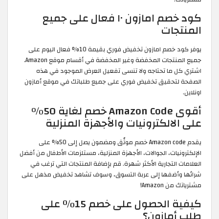
كود خصم امازون ١٠ فعال على جميع
المنتجات
يوفر كود خصم امازون تخفيض فوري بقيمة 10% فعال اليوم على
جميع المنتجات المخفضة وغير المخفضة في أقسام موقع Amazon.
اشتري كل ما تحتاجه ولا تنسى تفعيل العرض الموجود في هذه
الصفحة لتحقيق تخفيض فوري على جميع طلباتك في موقع أمازون
اونلاين.
أقوى Amazon Code خصم لغاية 50%
على الالكترونيات والأجهزة المنزلية
يقدم Amazon code خصم موثّق ومضمون يصل إلى 50% على
الإلكترونيات، الجوالات، الأجهزة المنزلية، مستلزمات الأطفال من أفضل
العلامات التجارية الأكثر شهرة. قم بإضافة المنتجات التي ترغب في
شرائها وأضفها إلى عربة التسوق، وسوف تشاهد تخفيض مذهل على
مشترياتك من Amazon!
كيفية الحصول على خصم 15٪ على
طلب أمازون؟