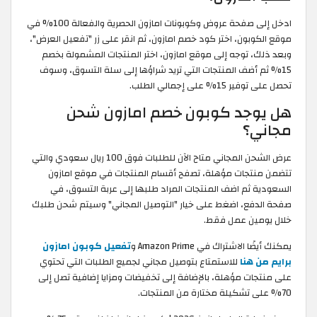
ادخل إلى صفحة عروض وكوبونات امازون الحصرية والفعالة 100% في
موقع الكوبون، اختر كود خصم امازون، ثم انقر على زر "تفعيل العرض"،
وبعد ذلك، توجه إلى موقع امازون، اختر المنتجات المشمولة بخصم
15% ثم أضف المنتجات التي تريد شراؤها إلى سلة التسوق، وسوف
تحصل على توفير 15% على إجمالي الطلب.
هل يوجد كوبون خصم امازون شحن
مجاني؟
عرض الشحن المجاني متاح الآن للطلبات فوق 100 ريال سعودي والتي
تتضمن منتجات مؤهلة، تصفح أقسام المنتجات في موقع امازون
السعودية ثم اضف المنتجات المراد طلبها إلى عربة التسوق، في
صفحة الدفع، اضغط على خيار "التوصيل المجاني" وسيتم شحن طلبك
خلال يومين عمل فقط.
يمكنك أيضًا الاشتراك في Amazon Prime و
تفعيل كوبون امازون
برايم من هنا
للاستمتاع بتوصيل مجاني لجميع الطلبات التي تحتوي
على منتجات مؤهلة، بالإضافة إلى تخفيضات ومزايا إضافية تصل إلى
70% على تشكيلة مختارة من المنتجات.