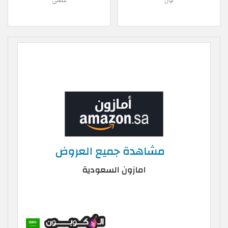
نون
نمشي