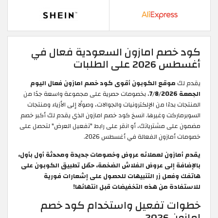
كود خصم امازون السعودية فعال في
أغسطس 2026 على الطلبات
يقدم لك
موقع الكوبون أقوى كود خصم امازون فعال اليوم
الجمعة 7/8/2026
، بخصومات حصرية على مجموعة واسعة جدًا من
المنتجات بدءًا من الإلكترونيات والجوالات، وصولًا إلى الأزياء ومنتجات
السوبرماركت وغيرها. انسخ كود خصم امازون الذي يقدم لك أكبر خصم
مضمون على مشترياتك، أو انقر على رابط "تفعيل العرض" لتحصل على
خصومات أمازون الفعالة في أغسطس 2026.
يقدم أمازون لعملائه عروض وخصومات جديدة ومحدثة أول بأول،
بالإضافة إلى عروض الفلاش الضخمة، حمّل تطبيق الكوبون على
هاتفك وفعل زر التنبيهات للحصول على إشعارات فورية
للاستفادة من هذه التخفيضات قبل انتهائها!
خطوات تفعيل واستخدام كود خصم
امازون 2026