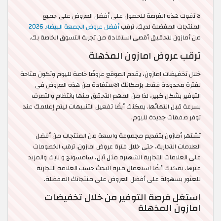
لا تفوت هذه الفرصة للحصول على أفضل العروض على جميع
المنتجات المفضلة لديك. ترقب
أفضل عروض الجمعة البيضاء 2026
من أمازون لتحقيق أقصى استفادة من تجربة التسوق الخاصة بك.
ترقب عروض امازون المذهلة
خلال تخفيضات امازون، يقدم الموقع عروضًا خاصة لليوم وتكون متاحة
لفترة محدودة فقط. بإمكانك الاستفادة من هذه العروض في
التوفير بشكل كبير، لذا من المهم التحقق منها بانتظام والتصرف
بسرعة قبل انتهائها. يمكنك أيضًا تفعيل التنبيهات ليتم إعلامك عند
توفر صفقات جديدة لليوم.
تشتهر أمازون بتقديم مجموعة واسعة من المنتجات من أفضل
العلامات التجارية، حتى خلال فترة عروض امازون. ترقب الخصومات
على العلامات التجارية الشهيرة مثل أبل، سامسونج و نايك والمزيد
غيرها. يمكنك أيضًا استعمال ميزة البحث حسب العلامة التجارية
للعثور بسهولة على أفضل العروض على منتجاتك المفضلة.
استغل فرصة التوفير من خلال تخفيضات
امازون المذهلة