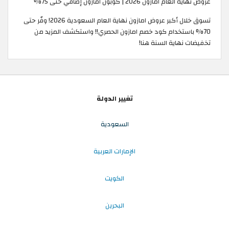
عروض نهاية العام امازون 2026 | كوبون امازون إضافي حتى 75%
تسوق خلال أكبر عروض امازون نهاية العام السعودية 2026! وفّر حتى
70% باستخدام كود خصم امازون الحصري!! واستكشف المزيد من
تخفيضات نهاية السنة هنا!
تغيير الدولة
السعودية
الإمارات العربية
الكويت
البحرين