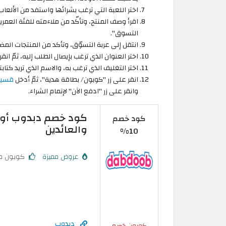
اختر اللعبة التي ترغب بشرائها واستفد من الألعا
اقرأ وصف المنتج، وتأكّد من ملاءمته للفئة العمري
التسوق".
انتقل إلى عربة التسوّق، وتأكد من المنتجات المضا
اختر العنوان الذي ترغب بإيصال الطلب إليه، ثمّ انقر 
اختر التغليف الذي ترغب به، والاسم الذي تريد كتا
انقر على زر "كوبون/ بطاقة هدية"، ثمّ أدخل
قسيمة
وانقر على زر "ادفع الآن" لإتمام الشراء.
كود خصم
والعائدين
10%
عروض مميزة
كوبون م
دبدوب
كوبون خصم