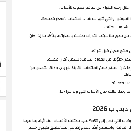
خلال رحلة الشراء من موقع دبدوب للألعاب:
لموقع، والتي تُتيح لك شراء المنتجات بأسعار مُخفضة.
أسعار، الفئات.
ّد من مدى مناسبتها لقدرات طفلك ومهاراته، وتأكّد ما إذا كان
ول منتج معين قبل شرائه.
 تضمن خلوّها من المواد السامة؛ لتضمن أمان طفلك.
ذا كان المنتج ضمن المنتجات القابلة للإرجاع، وذلك لتتمكن من
عاتك.
وب لعملائه.
يخطر ببالك حول الألعاب التي تريد شراءها.
وب 2026
يُوفر موقع دبدوب السعودية العديد من العروض والتخفيضات التي تصل إلى 50% على مختلف الأقسام الشرائية، بما فيها
تها العالية، واستمتع أيضًا بخصم إضافي عند تطبيق كوبون خصم