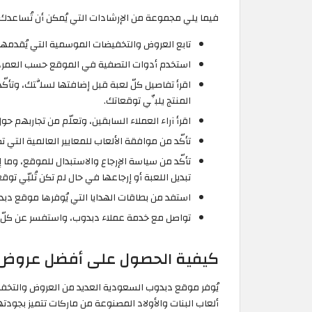
فيما يلي مجموعة من الإرشادات التي يُمكن أن تُساعدك 
تابع العروض والتخفيضات الموسمية التي يُقدمها ا
استخدم أدوات التصفية في الموقع حسب العمر، ال
اقرأ تفاصيل كلّ لعبة قبل إضافتها لسلَّتك، وتأك
المنتج يلبِّي توقعاتك.
اقرأ آراء العملاء السابقين، وتعلّم من تجاربهم ح
تأكّد من موافقة الألعاب للمعايير العالمية التي
تأكّد من سياسة الإرجاع والاستبدال للموقع، وما إ
تبديل اللعبة أو إرجاعها في حال لم تكن تُلبّي توق
استفد من بطاقات الهدايا التي يُوفرها موقع دبد
تواصل مع خدمة عملاء دبدوب، واستفسر عن كلّ ما 
كيفية الحصول على أفضل عروض دبد
ألعاب البنات والأولاد المصنوعة من ماركات تتميز بجود