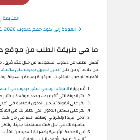
المتابعة 
العودة إلى كود خصم دبدوب 2026 كوبونات فعالة 100% في موقع Dabdoob اونلاين
ما هي طريقة الطلب من موقع د
يُمكن الطلب من دبدوب السعودية من خلال عدّة طُرق، حي
من خلاله، أو من خلال
تحميل تطبيق دبدوب على هاتفك
،
تفعيله للوصول للمنتجات المرغوبة بسرعة وسهولة. وف
قُم بزيارة
الموقع الرسمي لمتجر دبدوب في السع
اختر الدولة التي تُقيم بها، وحدد موقعك باختيار
انقر على أيقونة تسجيل الدخول الظاهرة في أعلى
انقر على تسجيل الدخول الذي يظهر لك في القائم
أدخل البريد الإلكتروني وكلمة السر في حال كنت 
مناسبة لك في حال كنت مستخدمًا جديدًا، ولتكن 
في الصفحة الرئيسية يظهر لك العديد من الفئات ال
يُناسبك منها؛ الأولاد، البنات، الماركات.