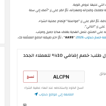
ب التي عليها عروض قوية.
ة لطفلك وقدراته ومهاراته، ثمّ انقر على زر "أضف إلى سلة
فة، ثمّ انقر على زر "مواصلة" لإتمام عملية الشراء.
على زر "التالي".
بته على المنتج، لتصل الهدية بغلاف هدايا جميل ومرتب.
 خصم دبدوب 2026
: "
AA95
" ، ثمّ اختر طريقة الدفع الملائمة لك،
كود خصم دبدوب أول طلب: خصم إضافي 10% للعملاء الجدد
وثق
نسخ
انسخ الكود واستخدمه عند انهاء عملية الشراء
المتابعة إلى موقع دبدوب