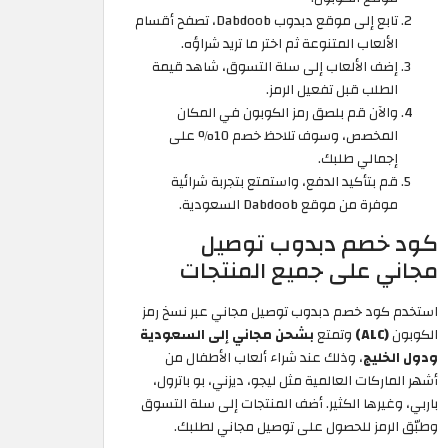
تابع إلى موقع دبدوب Dabdoob، تصفح أقسام
الألعاب المتنوعة ثم اختر ما تريد شراؤه.
إضف الألعاب إلى سلة التسوق، شاهد قيمة
الطلب قبل تفعيل الرمز.
والآن قم بلصق رمز الكوبون في المكان
المخصص، وسوف تلاحظ خصم 10% على
إجمالي طلبك.
قم بتأكيد الدفع، واستمتع بتجربة شرائية
موفرة من موقع Dabdoob السعودية.
كود خصم دبدوب توصيل
مجاني على جميع المنتجات
استخدم كود خصم دبدوب توصيل مجاني عبر نسخ رمز
الكوبون
(ALC)
وتمتع
بشحن مجاني إلى السعودية
ودول الخليج
، وذلك عند شراء ألعاب الأطفال من
أشهر الماركات العالمية مثل ليجو، ديزني، بو باترول،
باربي، وغيرها الكثير. أضف المنتجات إلى سلة التسوق
وطبّق الرمز للحصول على توصيل مجاني لطلبك.