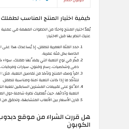
كيفية اختيار المنتج المناسب لطفلك
يُعدّ اختيار المنتج واحدًا من الخطوات المهمة في عمل
عليك النظر بها قبل الاختيار:
حدد الفئة العمرية للطفل، إذ يُساعدك هذا على ا
الخاصة بكل فئة عمرية.
فكّر في نوع اللعبة التي يفضِّلها طفلك، سواء كا
دمى وشخصيات، رسم وفنون، سيارات ومركبات، ال
اقرأ وصف المنتج وتأكد من تفاصيل اللعبة، مثل: ا
للتأكّد ما إذا كانت اللعبة آمنة ومناسبة للطفل.
اطَّلع على تقييمات المشترين السابقين للعبة الت
اللعبة وأدائها، حيث تُعطيك نظرة شاملة حول المن
قارن الأسعار بين الألعاب المتشابهة، وتحقق من 
هل قررت الشراء من موقع دبدوب ل
الكوبون