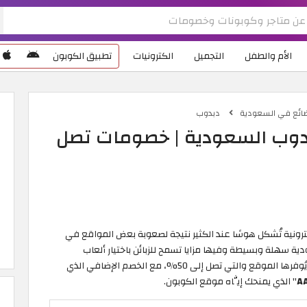
الأم والطفل
التجميل
الكترونيات
تطبيق الكوبون
ضائع في السعودية
دبدوب
دوب السعودية | خصومات تصل
رونية تُشكل هوسًا عند الكثير نتيجة لصعوبة بعض المواقع في
ة سهلة وبسيطة وفيها مزايا تسمح للزبائن باختيار ألعاب
أطفالهم بسرعة والاستفادة من أقوى التخفيضات التي يُوفرها الموقع والتي تصل إلى 50%، مع الخصم الإضافي الذي
A
" الذي يمنحك إيَّاه موقع الكوبون.