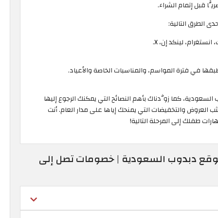
ًّا قبل إتمام الشراء.
ى الطرق التالية:
ستغرام، لينكد إن، X.
ُطبقها في فترة المواسم، والمناسبات الخاصة والأعياد.
سعودية، كما زوَّدناك بأهم النصائح التي يمكنك الرجوع إليها
 العروض والتخفيضات التي يمنحك إياها على مدار العام. أنت
رات طفلك إلى المرحلة التالية!
موقع دبدوب السعودية | خصومات تصل إلى