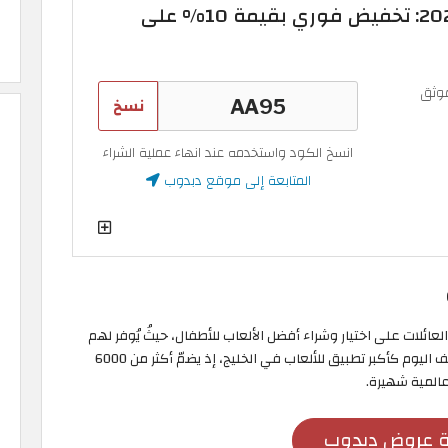
كود خصم دبدوب 2026: تخفيض فوري بقيمة 10% على
وثق
نسخ
انسخ الكود واستخدمه عند انهاء عملية الشراء
المتابعة إلى موقع دبدوب
 عام 2017 بهدف مساعدة العائلات على اختيار وشراء أفضل الألعاب للأطفال، حيثُ يُوفر لهم
تجربة تسوق ممتعة وموثوقة وخالية من المتاعب، ويُصنف اليوم كأكبر تطبيق للألعاب في الخليج، إذ يضمّ أكثر من 6000
عالمية شهيرة.
 عروض دبدوب