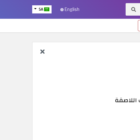
SA
English