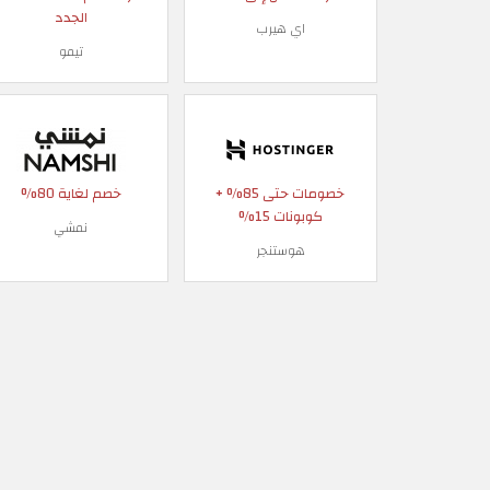
الجدد
اي هيرب
تيمو
خصومات حتى 85% +
خصم لغاية 80%
كوبونات 15%
نمشي
هوستنجر