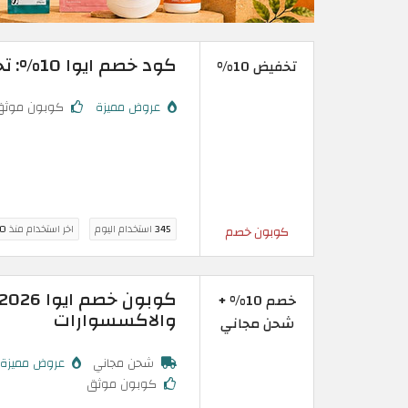
كود خصم ايوا 10%: تخفيض مضمون على كافة أنواع العدسات
تخفيض 10%
عروض مميزة
كوبون موثق
345
استخدام اليوم
اخر استخدام منذ
10 س
كوبون خصم
خصم 10% +
والاكسسوارات
شحن مجاني
شحن مجاني
عروض مميزة
كوبون موثق