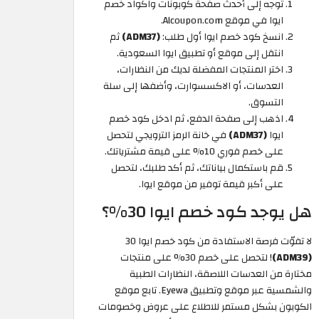
توجه إلى أحدث صفحة كوبونات واكواد خصم
ايوا في موقع Alcoupon.com.
انسخ كود خصم ايوا أول طلب:
(ADM37)
ثم
انتقل إلى موقع أو تطبيق ايوا السعودية.
اختر المنتجات المفضلة لديك من النظارات،
العدسات، أو الاكسسوارت، وأضفها إلى سلة
التسوق.
اذهب إلى صفحة الدفع، ثم ادخل كود خصم
ايوا
(ADM37)
في خانة الرمز الترويجي لتحصل
على خصم فوري 10% على قيمة مشترياتك.
قم باستكمال بياناتك، ثم أكد طلبك، لتحصل
على أكبر قيمة توفير من موقع ايوا.
هل يوجد كود خصم ايوا 30%؟
لا تفوّت فرصة الاستفادة من كود خصم ايوا 30
(ADM39)
! لتحصل على خصم 30% على منتجات
مختارة من العدسات اللاصقة، النظارات الطبية
والشمسية عبر موقع وتطبيق Eyewa. تابع موقع
الكوبون بشكل مستمر للاطلاع على عروض وخصومات