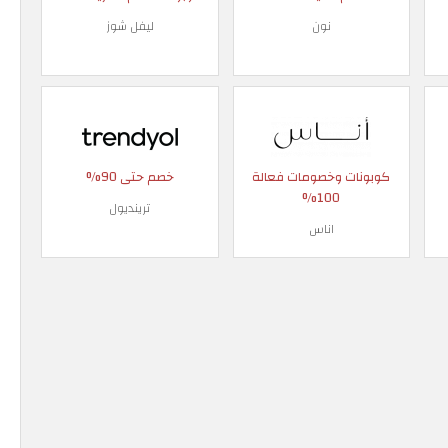
نون
ليفل شوز
كوبونات وخصومات فعالة
خصم حتى 90%
100%
ترينديول
اناس