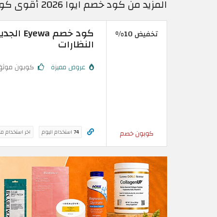
المزيد من كود خصم ايوا 2026 أقوى كوبونات واكواد خصم Eyewa فعالة حتى 50%
تخفيض 10%
النظارات
عروض مميزة
كوبون موثق
74
استخدام اليوم
اخر استخدام م
كوبون خصم