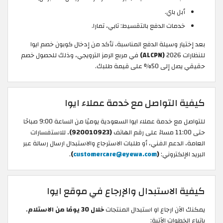
أبل باي.
خدمات الدفع بالتقسيط: تابي، تمارا.
بعد إختيار وسيلة الدفع المناسبة، تأكد من إدخال كوبون خصم ايوا
للنظارات 2026
(ALCPN)
في مربع الرمز الترويجي، وذلك للحصول خصم
حقيقي يصل إلى 50% على قيمة طلبك.
كيفية التواصل مع خدمة عملاء ايوا
للتواصل مع خدمة عملاء ايوا السعودية يوميًا من الساعة 9:00 صباحًا
حتى 11:00 مساءً على رقم الهاتف
(920010923)
، للاستفسارات
العامة، الدعم الفني، أو طلبات الاسترجاع والاستبدال ارسال رسالة عبر
البريد الإلكتروني:
(
customercare@eyewa.com
)
.
كيفية الاستبدال والإرجاع في موقع ايوا
يمكنك الآن ارجاع او استبدال المنتجات
خلال 30 يومًا من الاستلام
،
باتباع الخطوات الآتية: