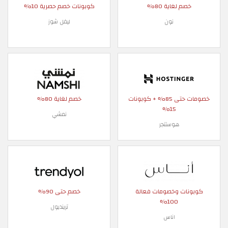
خصم لغاية 80%
كوبونات خصم حصرية 10%
نون
ليفل شوز
خصومات حتى 85% + كوبونات
خصم لغاية 80%
15%
نمشي
هوستنجر
كوبونات وخصومات فعالة
خصم حتى 90%
100%
ترينديول
اناس