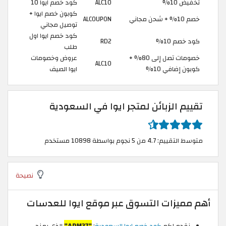
تخفيض 10%
ALC10
كود خصم ايوا 10
كوبون خصم ايوا +
خصم 10% + شحن مجاني
ALCOUPON
توصيل مجاني
كود خصم ايوا اول
كود خصم 10%
RD2
طلب
خصومات تصل إلى 80% +
عروض وخصومات
ALC10
كوبون إضافي 10%
ايوا الصيف
تقييم الزبائن لمتجر ايوا في السعودية
متوسط التقييم: 4.7 من 5 نجوم بواسطة 10898 مستخدم
نصيحة
أهم مميزات التسوق عبر موقع ايوا للعدسات
نقدم لكم
كود خصم ايوا السعودية
:
"ADM37"
الذي يمنح