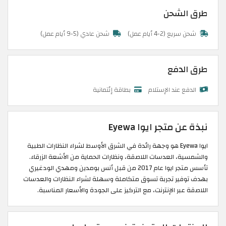
طرق الشحن
شحن سريع (2-4 أيام عمل)
شحن عادي (5-9 أيام عمل)
طرق الدفع
الدفع عند الإستلام
بطاقة إئتمانية
نبذة عن متجر ايوا Eyewa
ايوا Eyewa هو وجهة رائدة في الشرق الأوسط لشراء النظارات الطبية
والشمسية، العدسات اللاصقة، ونظارات الحماية من الأشعة الزرقاء.
تأسس متجر ايوا عام 2017 من قبل أنس بومدين ومهدي الودغيري
بهدف توفير تجربة تسوق متكاملة وسهلة لشراء النظارات والعدسات
اللاصقة عبر الإنترنت، مع التركيز على الجودة والأسعار المناسبة.