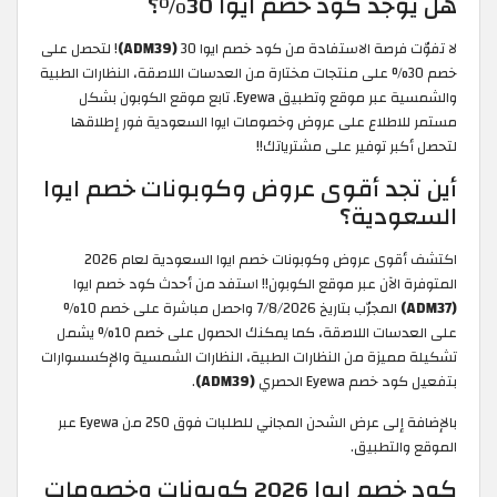
هل يوجد كود خصم ايوا 30%؟
لا تفوّت فرصة الاستفادة من كود خصم ايوا 30
(ADM39)
! لتحصل على
خصم 30% على منتجات مختارة من العدسات اللاصقة، النظارات الطبية
والشمسية عبر موقع وتطبيق Eyewa. تابع موقع الكوبون بشكل
مستمر للاطلاع على عروض وخصومات ايوا السعودية فور إطلاقها
لتحصل أكبر توفير على مشترياتك!!
أين تجد أقوى عروض وكوبونات خصم ايوا
السعودية؟
اكتشف أقوى عروض وكوبونات خصم ايوا السعودية لعام 2026
المتوفرة الآن عبر موقع الكوبون!! استفد من أحدث كود خصم ايوا
(ADM37)
المجرّب بتاريخ 7/8/2026 واحصل مباشرة على خصم 10%
على العدسات اللاصقة، كما يمكنك الحصول على خصم 10% يشمل
تشكيلة مميزة من النظارات الطبية، النظارات الشمسية والإكسسوارات
بتفعيل كود خصم Eyewa الحصري
(ADM39)
.
بالإضافة إلى عرض الشحن المجاني للطلبات فوق 250 من Eyewa عبر
الموقع والتطبيق.
كود خصم ايوا 2026 كوبونات وخصومات