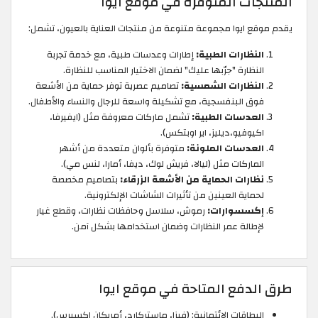
المنتجات المتوفرة في موقع ايوا
يقدم موقع ايوا مجموعة متنوعة من منتجات العناية بالعيون، تشمل:
النظارات الطبية:
إطارات وعدسات طبية، مع خدمة تجربة
النظارة "جرّبها عليك" لضمان الاختيار المناسب للنظارة.
النظارات الشمسية:
تصاميم عصرية توفر حماية من الأشعة
فوق البنفسجية، مع تشكيلة واسعة للرجال والنساء والأطفال.
العدسات الطبية:
تشمل ماركات معروفة مثل (ايفيرفا،
اكيوفيو،ديليز، اير اوبتكس).
العدسات الملونة:
متوفرة بألوان متعددة من أشهر
الماركات مثل (ليالا، فريش لوك، ديفا، أمارا، لنس مي).
نظارات الحماية من الأشعة الزرقاء:
بتصاميم مخصصة
لحماية العينين من تأثيرات الشاشات الإلكترونية.
إكسسوارات:
رموش، سلاسل وحافظات نظارات، وقطع غيار
لإطالة عمر النظارات وضمان استخدامها بشكل آمن.
طرق الدفع المتاحة في موقع ايوا
البطاقات الائتمانية: (فيزا، ماستركارد، أمريكان اكسبرس).