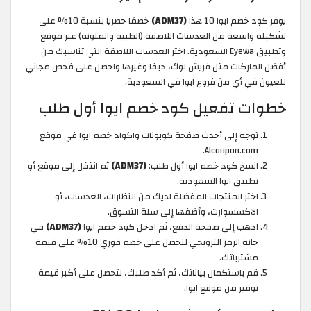
يوفر كود خصم ايوا 10 هذا
(ADM37)
خصمًا حصريا بنسبة 10% على
تشكيلة واسعة من العدسات اللاصقة (الطبية والملونة) عبر موقع
وتطبيق Eyewa السعودية. اختر العدسات اللاصقة التي تناسبك من
أفضل الماركات مثل فريش لوك، ديفا وغيرها واحصل على فحص مجاني
للعيون في أي من فروع ايوا في السعودية.
خطوات تفعيل كود خصم ايوا أول طلب
توجه إلى أحدث صفحة كوبونات واكواد خصم ايوا في موقع
Alcoupon.com.
انسخ كود خصم ايوا أول طلب:
(ADM37)
ثم انتقل إلى موقع أو
تطبيق ايوا السعودية.
اختر المنتجات المفضلة لديك من النظارات، العدسات، أو
الاكسسوارت، وأضفها إلى سلة التسوق.
اذهب إلى صفحة الدفع، ثم ادخل كود خصم ايوا
(ADM37)
في
خانة الرمز الترويجي لتحصل على خصم فوري 10% على قيمة
مشترياتك.
قم باستكمال بياناتك، ثم أكد طلبك، لتحصل على أكبر قيمة
توفير من موقع ايوا.