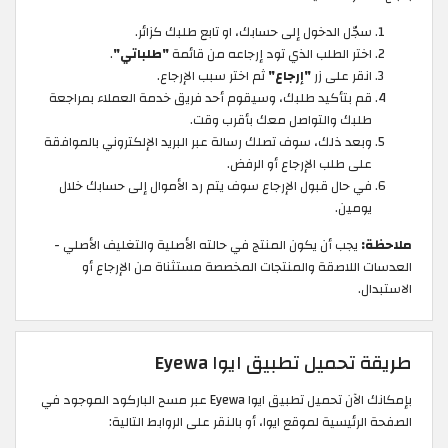
سجّل الدخول إلى حسابك، او تابع طلبك كزائر.
اختر الطلب الذي تود إرجاعه من قائمة
"طلباتي"
.
انقر على زر
"إرجاع"
ثم اختر سبب الإرجاع.
قم بتأكيد طلبك، وسيقوم أحد فريق خدمة العملاء بمراجعة
طلبك والتواصل معك بأقرب وقت.
وبعد ذلك، سوف تصلك رسالة عبر البريد الإلكتروني بالموافقة
على طلب الإرجاع أو الرفض.
في حال قبول الإرجاع سوف يتم رد الأموال إلى حسابك خلال
يومين.
ملاحظة:
يجب أن يكون المنتج في حالته الأصلية والتغليف الأصلي -
العدسات اللاصقة والمنتجات المخصصة مستثناة من الإرجاع أو
الاستبدال.
طريقة تحميل تطبيق ايوا Eyewa
بإمكانك الآن تحميل تطبيق ايوا Eyewa عبر مسح الباركود الموجود في
الصفحة الرئيسية لموقع ايوا، أو بالنقر على الروابط التالية: