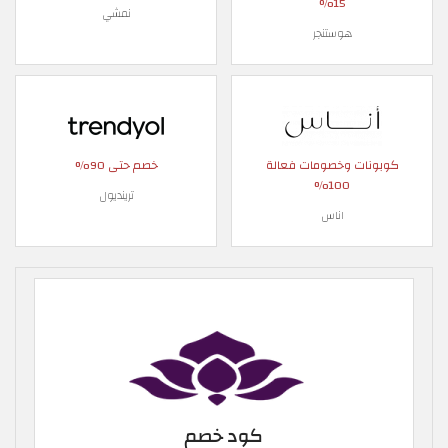
15%
نمشي
هوستنجر
كوبونات وخصومات فعالة
خصم حتى 90%
100%
ترينديول
اناس