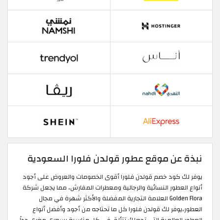
نبذة عن موقع عطور قولدن فلورا السعودية
يوفر لك كود خصم قولدن فلورا أقوى الخصومات والعروض على أجود
أنواع العطور النسائية والرجالية ومعطرات المفارش، مما يجعل شركة
Golden Flora العلامة التجارية المفضلة والأكثر شهرة في مجال
العطور،يوفر لك قولدن فلورا كل ما تحتاجه من أجود وأفضل أنواع
العطور العالمية التي تجعلك تتألق في كل مناسبة بسعري مغري جداً