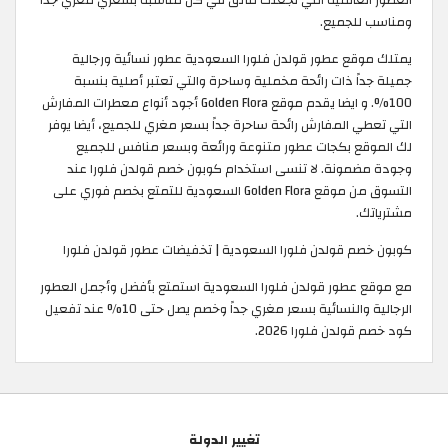
ومناسب للجميع.
يمتلك موقع عطور قولدن فلورا السعودية عطور نسائية ورجالية
جميلة جداً ذات رائحة مخملية وساحرة والتي تعتبر أصلية بنسبة
100%. و ايضا يقدم موقع Golden Flora أجود أنواع معطرات المفارش
التي تعطي المفارش رائحة ساحرة جداً بسعر مغري للجميع، أيضا يوفر
لك الموقع بكجات عطور متنوعة ورائعة وبسعر منافس للجميع
وجودة مضمونة. لا تنسى استخدام كوبون خصم قولدن فلورا عند
التسوق من موقع Golden Flora السعودية للتمتع بخصم فوري على
مشترياتك. ​
كوبون خصم قولدن فلورا السعودية | تخفيضات عطور قولدن فلورا
مع موقع عطور قولدن فلورا السعودية استمتع بأفضل وأجمل العطور
الرجالية والنسائية بسعر مغري جداً وخصم يصل حتى 10% عند تفعيل
كود خصم قولدن فلورا 2026.
تغيير الدولة