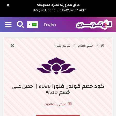
×
عرض ممزورلد لفترة محدودة!
"ACP " خصم 17% على كافة المنتجات!!
English
جميع المتاجر
قولدن فلورا
كود خصم قولدن فلورا 2026 | احصل على
خصم 10%
منتهي الصلاحية