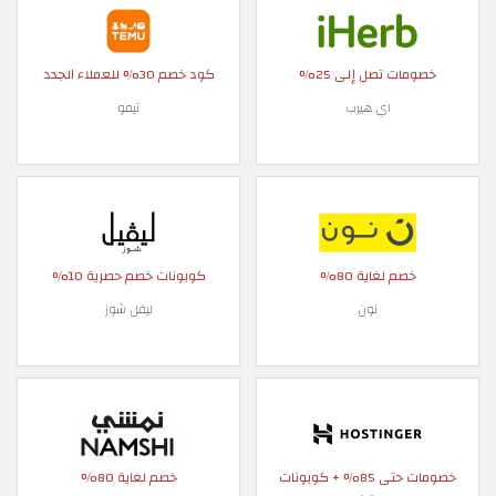
خصومات تصل إلى 25%
كود خصم 30% للعملاء الجدد
اي هيرب
تيمو
خصم لغاية 80%
كوبونات خصم حصرية 10%
نون
ليفل شوز
خصومات حتى 85% + كوبونات
خصم لغاية 80%