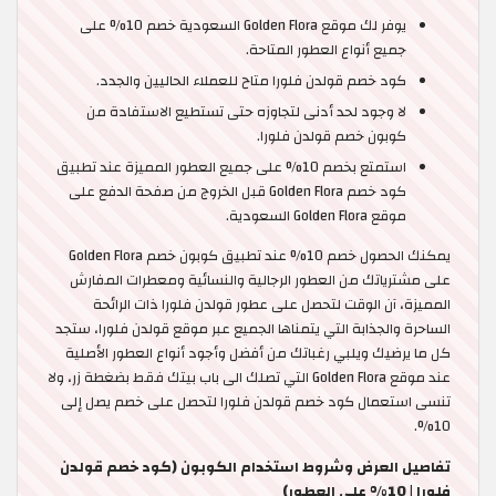
يوفر لك موقع Golden Flora السعودية خصم 10% على
جميع أنواع العطور المتاحة.
كود خصم قولدن فلورا متاح للعملاء الحاليين والجدد.
لا وجود لحد أدنى لتجاوزه حتى تستطيع الاستفادة من
كوبون خصم قولدن فلورا.
استمتع بخصم 10% على جميع العطور المميزة عند تطبيق
كود خصم Golden Flora قبل الخروج من صفحة الدفع على
موقع Golden Flora السعودية.
يمكنك الحصول خصم 10% عند تطبيق كوبون خصم Golden Flora
على مشترياتك من العطور الرجالية والنسائية ومعطرات المفارش
المميزة، آن الوقت لتحصل على عطور قولدن فلورا ذات الرائحة
الساحرة والجذابة التي يتمناها الجميع عبر موقع قولدن فلورا، ستجد
كل ما يرضيك ويلبي رغباتك من أفضل وأجود أنواع العطور الأصلية
عند موقع Golden Flora التي تصلك الى باب بيتك فقط بضغطة زر، ولا
تنسى استعمال كود خصم قولدن فلورا لتحصل على خصم يصل إلى
10%.
تفاصيل العرض وشروط استخدام الكوبون (كود خصم قولدن
فلورا | 10% على العطور)